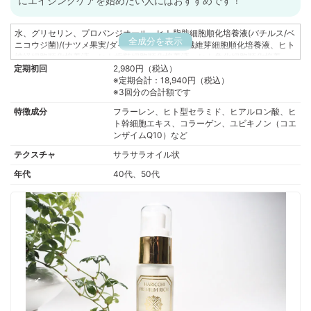
にエイジングケアを始めたい人にはおすすめです！
水、グリセリン、プロパンジオール、ヒト脂肪細胞順化培養液(バチルス/ベ
全成分を表示
ニコウジ菌)/(ナツメ果実/ダイズ)発酵液、ヒト繊維芽細胞順化培養液、ヒト
神経細胞順化培養液、ヒト歯髄細胞順化培養液、ヒト角化細胞順化培養
定期初回
液、ベニコウジ菌/(アサイヤシ果実/コメヌカ)発酵液、レシチン、BG、エタ
2,980円（税込）
ノール、リゾレシチン、アスコルビルリン酸Na、EDTA-2Na、ペンチレン
※定期合計：18,940円（税込）
グリコール、リン酸Na、成長因子(細胞増殖因子)ヒト遺伝子組換オリゴペ
※3回分の合計額です
プチド-1、ヒト遺伝子組換ポリペプチド-11、ヒト遺伝子組換ポリペプチ
特徴成分
フラーレン、ヒト型セラミド、ヒアルロン酸、ヒ
ド-10、ヒト遺伝子組換ポリペプチド-9、ヒト遺伝子組換オリゴペプチ
ト幹細胞エキス、コラーゲン、ユビキノン（コエ
ド-2、合成ヒト遺伝子組換ポリペプチド-60、合成ヒト遺伝子組換ポリペプ
ンザイムQ10）など
チド-31、ヒト遺伝子組換ポリペプチド-19、ヒト遺伝子組換ポリペプチ
ド-2、フラーレン、PVP、アミノカプロン酸、グリチルリチン酸2K、アラ
テクスチャ
サラサラオイル状
ントイン、キサンタンガム、ヒアルロン酸Na、ローズマリーエキス、チャ
年代
40代、50代
エキス、オタネニンジン根エキス、グルタミン酸ジ酢酸4Na、セラミド1、
セラミド3、セラミド6II、フィトスフィンゴシン、コレステロール、カルボ
マー、ラウロイル乳酸Na、ユビキノン(コエンザイムQ-10)、加水分解コラ
ーゲン、α-アルブチン、リンゴ果実培養細胞エキス、キサンタンガム、エ
チルヘキシルグリセリン、フェノキシエタノール