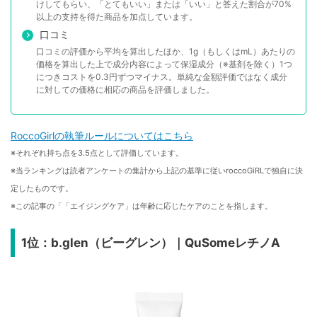
けしてもらい、「とてもいい」または「いい」と答えた割合が70%
以上の支持を得た商品を加点しています。
口コミ
口コミの評価から平均を算出したほか、1g（もしくはmL）あたりの
価格を算出した上で成分内容によって保湿成分（※基剤を除く）1つ
につきコストを0.3円ずつマイナス。単純な金額評価ではなく成分
に対しての価格に相応の商品を評価しました。
RoccoGirlの執筆ルールについてはこちら
※それぞれ持ち点を3.5点として評価しています。
※当ランキングは読者アンケートの集計から上記の基準に従いroccoGiRLで独自に決
定したものです。
※この記事の「「エイジングケア」は年齢に応じたケアのことを指します。
1位：b.glen（ビーグレン）｜QuSomeレチノA