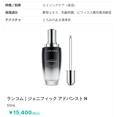
ネン、マンノース、ペンチレングリコール、リナロール、α-グルカンオリ
特徴／効果
エイジングケア（保湿）
ゴサッカリド、カプリリルグリコール、カルボマー、メチルグルセス-20、
保湿成分
酵母エキス、乳酸桿菌、ビフィズス菌培養溶解質
水酸化K、シトロネロール、香料
テクスチャ
とろみのある液体状
ランコム｜ジェニフィック アドバンスト N
50mL
￥15,400
(税込)