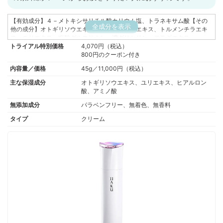
【有効成分】４－メトキシサリチル酸カリウム塩、トラネキサム酸【その
全成分を表示
他の成分】オトギリソウエキス、イチヤクソウエキス、トルメンチラエキ
ス、ユリエキス、塩酸グルコサミン、濃グリセリン、ヨモギエキス
トライアル特別価格
（２）、ルムプヤンエキス、アセチル化ヒアルロン酸ナトリウム、精製
4,070円（税込）
水、ジプロピレングリコール、ベヘニルアルコール、エタノール、α－オレ
800円のクーポン付き
フィンオリゴマー、メチルポリシロキサン、キシリット、ピバリン酸イソ
内容量／価格
45g／11,000円（税込）
デシル、Ｎ－ステアロイル－Ｎ－メチルタウリンナトリウム、ワセリン、
マルチトール液、ポリエチレングリコール１０００、ミリスチン酸ミリス
主な保湿成分
オトギリソウエキス、ユリエキス、ヒアルロン
チル、ポリオキシエチレン（１４）ポリオキシプロピレン（７）ジメチル
酸、アミノ酸
エーテル、ステアリルアルコール、ポリエチレングリコール２００００、
無添加成分
パラベンフリー、無着色、無香料
１，３－ブチレングリコール、ジイソステアリン酸グリセリル、ステアリ
ン酸ジメチルアミノプロピルアミド、エデト酸二ナトリウム、クエン酸、
タイプ
クリーム
２－Ｏ－エチル－Ｌ－アスコルビン酸、ｌ－メントール、水酸化カリウ
ム、クエン酸ナトリウム、イソステアリン酸、ピロ亜硫酸ナトリウム、ラ
ウリルジメチルアミノ酢酸ベタイン、Ｌ－セリン、フェノキシエタノー
ル、β－カロチン