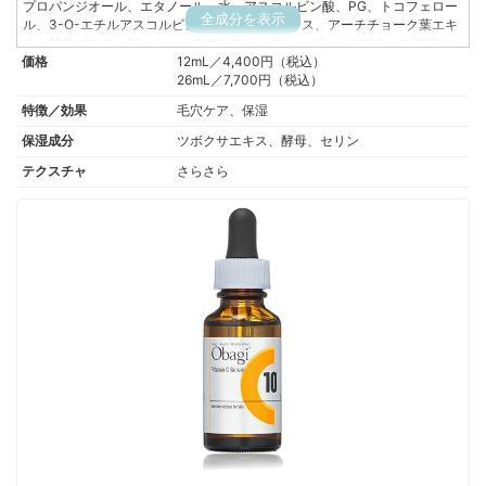
プロパンジオール、エタノール、水、アスコルビン酸、PG、トコフェロー
全成分を表示
ル、3-O-エチルアスコルビン酸、ツボクサエキス、アーチチョーク葉エキ
ス、酵母エキス、アッケシソウエキス、セリン、グレープフルーツ果実エ
価格
キス、ベタイン、グリセリン、コハク酸ジエトキシエチル、BG、PPG-6デ
12mL／4,400円（税込）
シルテトラデセス-30、香料
26mL／7,700円（税込）
特徴／効果
毛穴ケア、保湿
保湿成分
ツボクサエキス、酵母、セリン
テクスチャ
さらさら