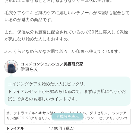
お肌の上に乗せるととろけるようなクリーム状の美容液。
毛穴ケアやニキビ跡のケアに嬉しいレチノールが3種類も配合して
いるのが魅力の商品です。
また、保湿成分も豊富に配合されているので30代に突入して乾燥
が気になり始めた人にもおすすめ。
ふっくらとなめらかなお肌で若々しい印象へ整えてくれます。
エイジングケアを始めたい人にピッタリ。
トライアルセットから始められるので、まずはお肌に合うかお
試しできるのも嬉しいポイントです。
水、テトラエチルヘキサン酸ペンタエリスリチル、グリセリン、 ジステア
全成分を表示
リン酸PEG-23グリセリル、 ジメチコン、 スクワラン、 セテアリルアルコ
ール、 ステアリルアルコール、 トリ(カプリル酸/カプリン酸)グリセリル、
トライアル
ペンチレングリコール、 ジミリスチン酸PEG-12グリセリル、 レチノイン
1,490円（税込）
酸トコフェリル、 レチノール、 パルミチン酸レチノール、 トリフルオロア