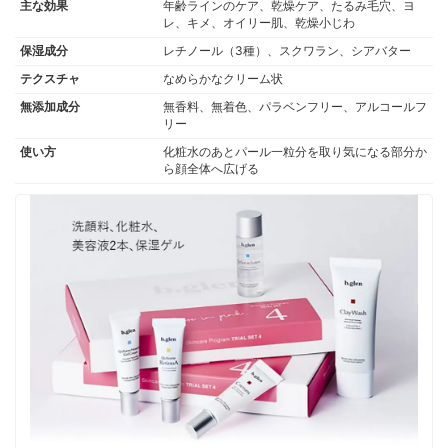
主な効果
年齢ラインのケア、乾燥ケア、たるみ毛穴、ヨ
セチルトリペプチド-2、 トコフェロール、 酢酸トコフェロール、 グルコシ
レ、キメ、オイリー肌、乾燥小じわ
ルルチン、 シア脂、 ジラウロイルグルタミン酸リシンNa、 マカデミアナ
ッツ脂肪酸コレステリル、 コレステロール、 ステアリン酸コレステリル、
保湿成分
レチノール（3種）、スクワラン、シアバター
ノバラ油、 ビターオレンジ花油、 キサンタンガム、 ステアリン酸バチル、
テクスチャ
なめらかなクリーム状
オレイン酸ポリグリセリル-5、 ステアリン酸ポリグリセリル-10、 ステア
リン酸グリセリル、 エチルヘキシルグリセリン、 ミツロウ、 BG、 コーン
無添加成分
無香料、無着色、パラベンフリー、アルコールフ
油、 (ジメチコン/ビニルジメチコン)クロスポリマー、 ジメチコンクロスポ
リー
リマー、 カルボマー、 フェノキシエタノール、 EDTA-2Na、 水酸化K
使い方
化粧水のあとパール一粒分を取り気になる部分か
ら顔全体へ広げる