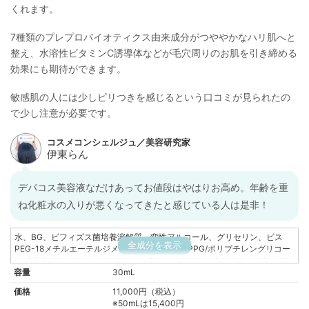
くれます。
7種類のプレプロバイオティクス由来成分がつややかなハリ肌へと
整え、水溶性ビタミンC誘導体などが毛穴周りのお肌を引き締める
効果にも期待ができます。
敏感肌の人には少しピリつきを感じるという口コミが見られたの
で少し注意が必要です。
デパコス美容液なだけあってお値段はやはりお高め。年齢を重
ね化粧水の入りが悪くなってきたと感じている人は是非！
水、BG、ビフィズス菌培養溶解質、変性アルコール、グリセリン、ビス
全成分を表示
PEG-18メチルエーテルジメチルシラン、PEG/PPG/ポリブチレングリコー
ル-8/5/3グリセリン、ヒドロキシエチルピペラジンエタンスルホン酸、ア
容量
スコルビルグルコシド、乳酸桿菌、トコフェロール、安息香酸Na、フェノ
30mL
キシエタノール、アデノシン、酵母エキス、PEG-8、PPG-3ミリスチル、
価格
11,000円（税込）
ポリムニアソンチホリア根汁、マルトデキストリン、サリチロイルフィト
※50mLは15,400円
スフィンゴシン、ポリアクリロイルジメチルタウリンアンモニウム、リモ