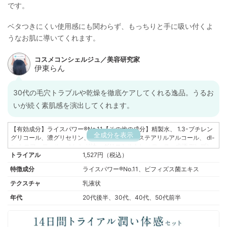
です。
ベタつきにくい使用感にも関わらず、もっちりと手に吸い付くよ
うなお肌に導いてくれます。
30代の毛穴トラブルや乾燥を徹底ケアしてくれる逸品。うるお
いが続く素肌感を演出してくれます。
【有効成分】ライスパワー®No.11【その他の成分】精製水、 1.3-ブチレン
全成分を表示
グリコール、濃グリセリン、エタノール、セトステアリルアルコール、 dl-
α-トコフェロール、オレンジ油、グリコシルトレハロース、水添デンプン
トライアル
分解物混合溶液、ビフィズス菌エキス、納豆エキス、アクリル酸ナトリウ
1,527円（税込）
ム、アクリロイルジメチルタウリン酸ナトリウム共重合体/イソヘキサデカ
特徴成分
ライスパワー®No.11、ビフィズス菌エキス
ン/ポリソルベート80 、エデト酸二ナトリウム、クエン酸、チオ硫酸ナトリ
ウム、バチルアルコール、ベヘニルアルコール、ポリオキシエチレンコレ
テクスチャ
乳液状
ステリルエーテル、ポリオキシエチレン硬化ヒマシ油、メチルポリシロキ
年代
20代後半、30代、40代、50代前半
サン、リン酸一水素ナトリウム、水素添加大豆リゾリン脂質、乳酸ナトリ
ウム液、無水エタノール、流動パラフィン、フェノキシエタノール、メチ
ルパラベン