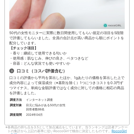
50代の女性モニターに実際に数日間使用してもらい規定の項目を5段階
で評価してもらいました。全員の合計点が高い商品から順にポイントを
配分しています。
【チェック項目】
・香り：継続して使用できる匂いか
・使用感：肌なじみ、伸びの良さ、ベタつきなど
・容器：どんな状況でも使いやすいか
口コミ（コスパ評価含む）
口コミの評価から平均を算出したほか、1gあたりの価格を算出した上で
成分内容によって保湿成分（※基剤を除く）1つにつきコストを0.3円ず
つマイナス。単純な金額評価ではなく成分に対しての価格に相応の商品
を評価しました。
調査方法
インターネット調査
調査対象
目元に悩みがある50代の女性
回答者数86名
調査期間
2024年04月
各商品の持ち点を3.5として加点減点をしています。当ランキングは読者アンケー
トの集計から上記の基準に従いRoccoGirlで独自に決定したものです。
RoccoGirl