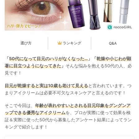
選び方
ランキング
Q&A
「
50代になって目元のハリがなくなった…
」「
乾燥や小じわが顕
著に目立つようになってきた
」
そんな悩みを抱える50代の人、必
見です！
目元が乾燥すると実は10歳も老けて見える
と言われています。つ
まりアイクリームは必要不可欠なスキンケアと言えるのです！
そこで今回は、
年齢が表れやすいとされる目元印象をグングンア
ップできる優秀なアイクリーム
を、プロが実際に使って効果を検
証＆実際に使った50代から募集したアンケート結果によってラン
キングで紹介します！