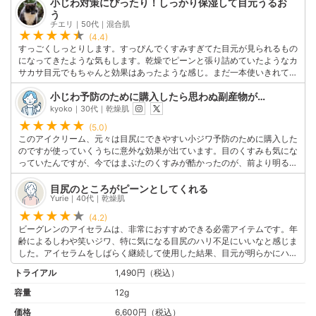
小じわ対策にぴったり！しっかり保湿して目元うるお
う
チエリ｜50代｜混合肌
(4.4)
すっごくしっとりします。すっぴんでくすみすぎてた目元が見られるもの
になってきたような気もします。乾燥でピーンと張り詰めていたようなカ
サカサ目元でもちゃんと効果はあったような感じ。まだ一本使いきれてな
いのですが、またこれを買うと思います。ベタベタ感がなく、まつげに張
小じわ予防のために購入したら思わぬ副産物が…
り付く感じもないので使いやすいです。
このユーザーの他の口コミを見る
kyoko｜30代｜乾燥肌
(5.0)
このアイクリーム、元々は目尻にできやすい小ジワ予防のために購入した
のですが使っていくうちに意外な効果が出ています。目のくすみも気にな
っていたんですが、今ではまぶたのくすみが酷かったのが、前より明るく
なってすっぴんでも気にならないくらいにはなりました。これからも目元
ケアには欠かせないアイテムです。ただひとつ挙げるならもう少し量が入
目尻のところがピーンとしてくれる
っていてほしいかなというところ…朝夜使うと割とすぐなくなってしまい
Yurie｜40代｜乾燥肌
ます。
(4.2)
このユーザーの他の口コミを見る
ビーグレンのアイセラムは、非常におすすめできる必需アイテムです。年
齢によるしわや笑いジワ、特に気になる目尻のハリ不足にいいなと感じま
した。アイセラムをしばらく継続して使用した結果、目元が明らかにハリ
を取り戻し、肌がしっとりとうるおっていい感じです！これに加えて、非
トライアル
1,490円（税込）
常に軽いテクスチャなので、全然べたつかない点も良いと思います。
このユーザーの他の口コミを見る
容量
12g
価格
6,600円（税込）