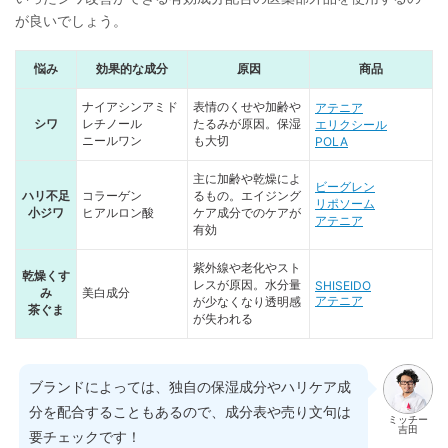
が良いでしょう。
悩み
効果的な成分
原因
商品
ナイアシンアミド
表情のくせや加齢や
アテニア
シワ
レチノール
たるみが原因。保湿
エリクシール
ニールワン
も大切
POLA
主に加齢や乾燥によ
ビーグレン
ハリ不足
コラーゲン
るもの。エイジング
リポソーム
小ジワ
ヒアルロン酸
ケア成分でのケアが
アテニア
有効
紫外線や老化やスト
乾燥くす
レスが原因。水分量
SHISEIDO
み
美白成分
アテニア
が少なくなり透明感
茶ぐま
が失われる
ブランドによっては、独自の保湿成分やハリケア成
分を配合することもあるので、成分表や売り文句は
ミッチー
吉田
要チェックです！