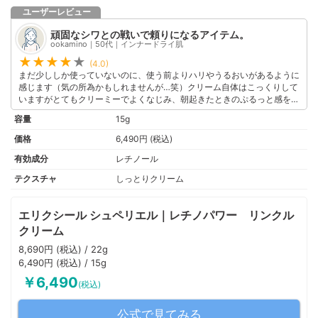
ユーザーレビュー
頑固なシワとの戦いで頼りになるアイテム。
ookamino｜50代｜インナードライ肌
(4.0)
まだ少ししか使っていないのに、使う前よりハリやうるおいがあるように
感じます（気の所為かもしれませんが…笑）クリーム自体はこっくりして
いますがとてもクリーミーでよくなじみ、朝起きたときのぷるっと感を感
じられます。夜に塗って寝ると、朝の肌がさらに健康的に見える気も…。
容量
15g
敏感肌の私にも刺激がほとんどないのは嬉しいポイントです。
このユーザーの他の口コミを見る
価格
6,490円 (税込)
有効成分
レチノール
テクスチャ
しっとりクリーム
エリクシール シュペリエル｜レチノパワー リンクル
クリーム
8,690円 (税込) / 22g
6,490円 (税込) / 15g
￥6,490
(税込)
公式で見てみる