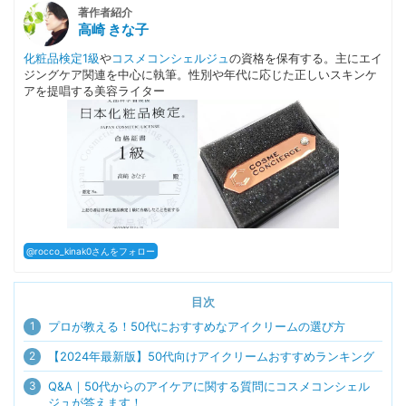
著作者紹介
高崎 きな子
化粧品検定1級
や
コスメコンシェルジュ
の資格を保有する。主にエイ
ジングケア関連を中心に執筆。性別や年代に応じた正しいスキンケ
アを提唱する美容ライター
@rocco_kinak0さんをフォロー
目次
1
プロが教える！50代におすすめなアイクリームの選び方
2
【2024年最新版】50代向けアイクリームおすすめランキング
3
Q&A｜50代からのアイケアに関する質問にコスメコンシェル
ジュが答えます！