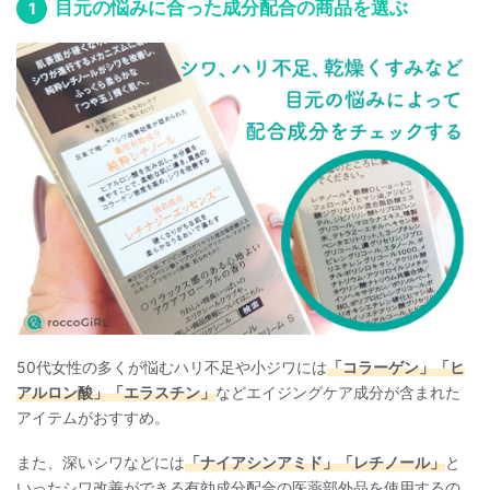
目元の悩みに合った成分配合の商品を選ぶ
る。
YMAA
（薬機法医療法認証）取得者。
50代女性の多くが悩むハリ不足や小ジワには
「コラーゲン」「ヒ
アルロン酸」「エラスチン」
などエイジングケア成分が含まれた
アイテムがおすすめ。
また、深いシワなどには
「ナイアシンアミド」「レチノール」
と
いったシワ改善ができる有効成分配合の医薬部外品を使用するの