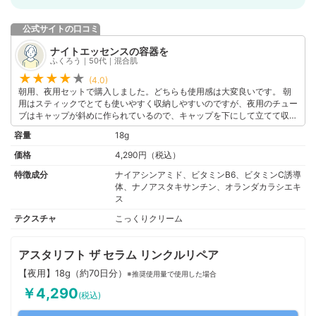
公式サイトの口コミ
ナイトエッセンスの容器を
ふくろう｜50代｜混合肌
(4.0)
朝用、夜用セットで購入しました。どちらも使用感は大変良いです。 朝
用はスティックでとても使いやすく収納しやすいのですが、夜用のチュー
ブはキャップが斜めに作られているので、キャップを下にして立てて収納
（クリームを出やすくする為）するのに困ります。 夜用もスティックに
容量
18g
して頂ければ朝用同様に使いやすく収納も便利になりますが、テクスチャ
ー的に難しいですよね。 であればキャップを平らにして頂けると助かり
価格
4,290円（税込）
ます。リピートしたいのでぜひご一考を。
特徴成分
ナイアシンアミド、ビタミンB6、ビタミンC誘導
体、ナノアスタキサンチン、オランダカラシエキ
ス
テクスチャ
こっくりクリーム
アスタリフト ザ セラム リンクルリペア
【夜用】18g（約70日分）
※推奨使用量で使用した場合
￥4,290
(税込)