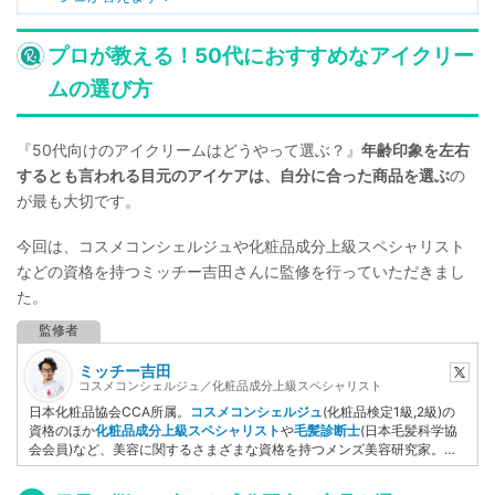
プロが教える！50代におすすめなアイクリー
ムの選び方
『50代向けのアイクリームはどうやって選ぶ？』
年齢印象を左右
するとも言われる目元のアイケアは、自分に合った商品を選ぶ
の
が最も大切です。
今回は、コスメコンシェルジュや化粧品成分上級スペシャリスト
などの資格を持つミッチー吉田さんに監修を行っていただきまし
た。
ミッチー吉田
コスメコンシェルジュ／化粧品成分上級スペシャリスト
日本化粧品協会CCA所属。
コスメコンシェルジュ
(化粧品検定1級,2級)の
資格のほか
化粧品成分上級スペシャリスト
や
毛髪診断士
(日本毛髪科学協
会会員)など、美容に関するさまざまな資格を持つメンズ美容研究家。妻
の肌トラブルをケアするために化粧品検定を取得後、美容ライターとして
自ら執筆するだけでなく記事監修など美容ジャンルを中心に活動してい