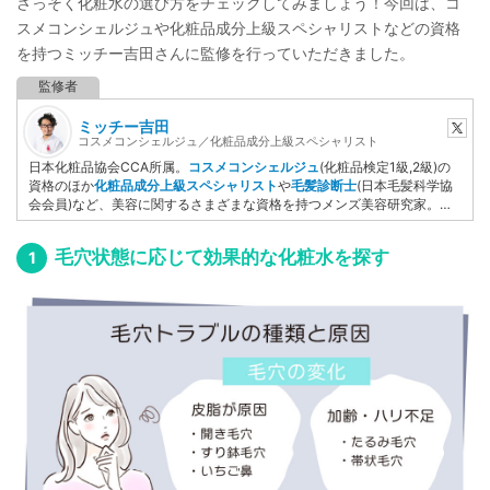
さっそく化粧水の選び方をチェックしてみましょう！今回は、コ
スメコンシェルジュや化粧品成分上級スペシャリストなどの資格
を持つミッチー吉田さんに監修を行っていただきました。
ミッチー吉田
コスメコンシェルジュ／化粧品成分上級スペシャリスト
日本化粧品協会CCA所属。
コスメコンシェルジュ
(化粧品検定1級,2級)の
資格のほか
化粧品成分上級スペシャリスト
や
毛髪診断士
(日本毛髪科学協
会会員)など、美容に関するさまざまな資格を持つメンズ美容研究家。妻
の肌トラブルをケアするために化粧品検定を取得後、美容ライターとして
自ら執筆するだけでなく記事監修など美容ジャンルを中心に活動してい
毛穴状態に応じて効果的な化粧水を探す
る。
YMAA
（薬機法医療法認証）取得者。