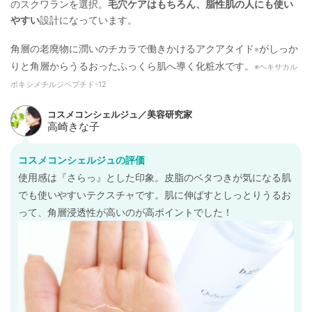
のスクワランを選択。
毛穴ケアはもちろん、脂性肌の人にも使い
やすい
設計になっています。
角層の老廃物に潤いのチカラで働きかけるアクアタイド
がしっか
※
りと角層からうるおったふっくら肌へ導く化粧水です。
※ヘキサカル
ボキシメチルジペプチド-12
コスメコンシェルジュの評価
使用感は『さらっ』とした印象。皮脂のベタつきが気になる肌
でも使いやすいテクスチャです。肌に伸ばすとしっとりうるお
って、角層浸透性が高いのが高ポイントでした！