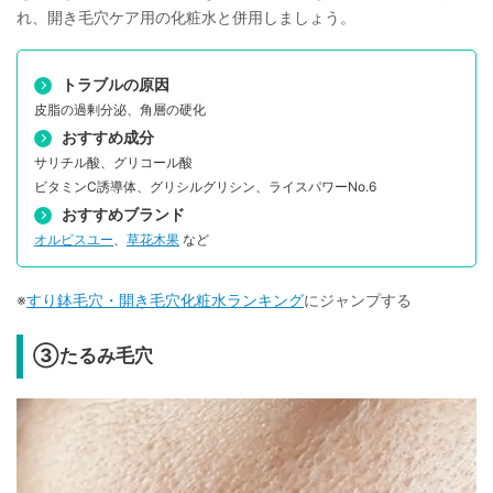
れ、開き毛穴ケア用の化粧水と併用しましょう。
トラブルの原因
皮脂の過剰分泌、角層の硬化
おすすめ成分
サリチル酸、グリコール酸
ビタミンC誘導体、グリシルグリシン、ライスパワーNo.6
おすすめブランド
オルビスユー
、
草花木果
など
※
すり鉢毛穴・開き毛穴化粧水ランキング
にジャンプする
③たるみ毛穴