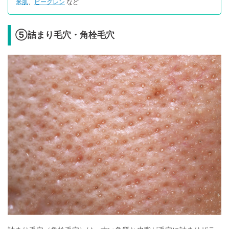
米肌
、
ビーグレン
など
⑤詰まり毛穴・角栓毛穴