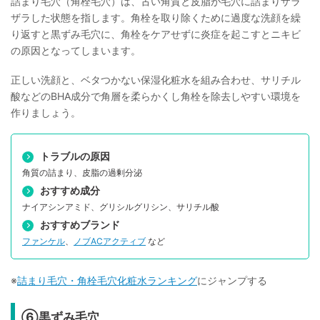
詰まり毛穴（角栓毛穴）は、古い角質と皮脂が毛穴に詰まりザラ
ザラした状態を指します。角栓を取り除くために過度な洗顔を繰
り返すと黒ずみ毛穴に、角栓をケアせずに炎症を起こすとニキビ
の原因となってしまいます。
正しい洗顔と、ベタつかない保湿化粧水を組み合わせ、サリチル
酸などのBHA成分で角層を柔らかくし角栓を除去しやすい環境を
作りましょう。
トラブルの原因
角質の詰まり、皮脂の過剰分泌
おすすめ成分
ナイアシンアミド、グリシルグリシン、サリチル酸
おすすめブランド
ファンケル
、
ノブACアクティブ
など
※
詰まり毛穴・角栓毛穴化粧水ランキング
にジャンプする
⑥黒ずみ毛穴