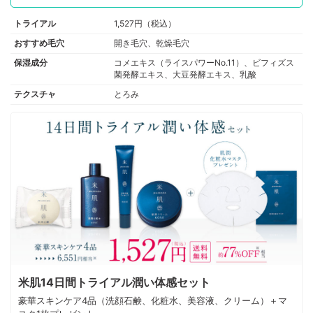
トライアル
1,527円（税込）
おすすめ毛穴
開き毛穴、乾燥毛穴
保湿成分
コメエキス（ライスパワーNo.11）、ビフィズス
菌発酵エキス、大豆発酵エキス、乳酸
テクスチャ
とろみ
米肌14日間トライアル潤い体感セット
豪華スキンケア4品（洗顔石鹸、化粧水、美容液、クリーム）＋マ