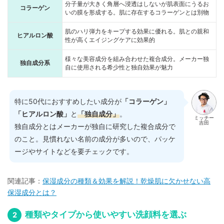
分子量が大きく角層へ浸透はしないが肌表面にうるお
コラーゲン
いの膜を形成する。肌に存在するコラーゲンとは別物
肌のハリ弾力をキープする効果に優れる。肌との親和
ヒアルロン酸
性が高くエイジングケアに効果的
様々な美容成分を組み合わせた複合成分。メーカー独
独自成分系
自に使用される希少性と独自効果が魅力
特に50代におすすめしたい成分が
「コラーゲン」
「ヒアルロン酸」
と
「独自成分」
。
ミッチー
吉田
独自成分とはメーカーが独自に研究した複合成分で
のこと。見慣れない名前の成分が多いので、パッケ
ージやサイトなどを要チェックです。
関連記事：
保湿成分の種類＆効果を解説！乾燥肌に欠かせない高
保湿成分とは？
種類やタイプから使いやすい洗顔料を選ぶ