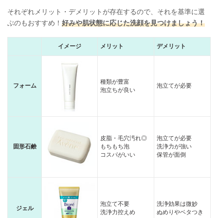
それぞれメリット・デメリットが存在するので、それを基準に選
ぶのもおすすめ！
好みや肌状態に応じた洗顔を見つけましょう！
イメージ
メリット
デメリット
種類が豊富
フォーム
泡立てが必要
泡立ちが良い
皮脂・毛穴汚れ◎
泡立てが必要
固形石鹸
もちもち泡
洗浄力が強い
コスパがいい
保管が面倒
泡立て不要
洗浄効果は微妙
ジェル
洗浄力控えめ
ぬめりやベタつき