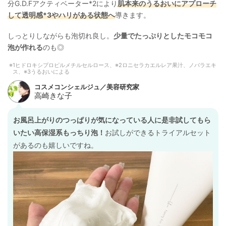
分G.D.Fアクティベーター*2により
肌本来のうるおいにアプローチ
して透明感*3やハリがある状態へ
導きます。
しっとりしながらも泡切れ良し。
少量でたっぷりとしたモコモコ
泡が作れる
のも◎
1ヒドロキシプロピルメチルセルロース、※2ロニセラカエルレア果汁、ノバラエキ
ス、※3うるおいによる
お風呂上がりのつっぱりが気になっている人に是非試してもら
いたい高保湿系もっちり泡！
お試しができるトライアルセット
があるのも嬉しいですね。