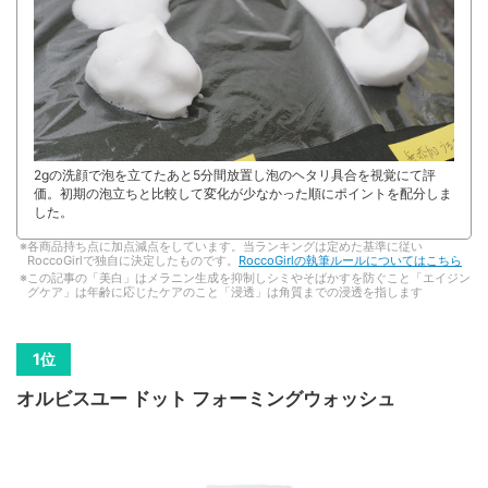
2gの洗顔で泡を立てたあと5分間放置し泡のヘタリ具合を視覚にて評
価。初期の泡立ちと比較して変化が少なかった順にポイントを配分しま
した。
各商品持ち点に加点減点をしています。当ランキングは定めた基準に従い
RoccoGirlで独自に決定したものです。
RoccoGirlの執筆ルールについてはこちら
この記事の「美白」はメラニン生成を抑制しシミやそばかすを防ぐこと「エイジン
グケア」は年齢に応じたケアのこと「浸透」は角質までの浸透を指します
オルビスユー ドット フォーミングウォッシュ