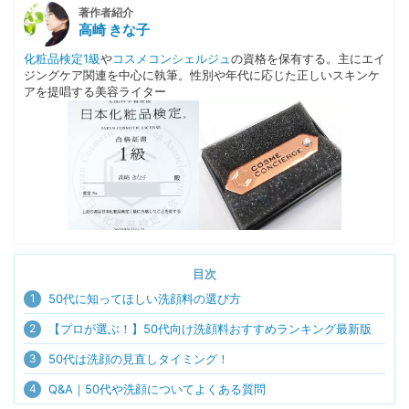
著作者紹介
高崎 きな子
化粧品検定1級
や
コスメコンシェルジュ
の資格を保有する。主にエイ
ジングケア関連を中心に執筆。性別や年代に応じた正しいスキンケ
アを提唱する美容ライター
目次
1
50代に知ってほしい洗顔料の選び方
2
【プロが選ぶ！】50代向け洗顔料おすすめランキング最新版
3
50代は洗顔の見直しタイミング！
4
Q&A｜50代や洗顔についてよくある質問