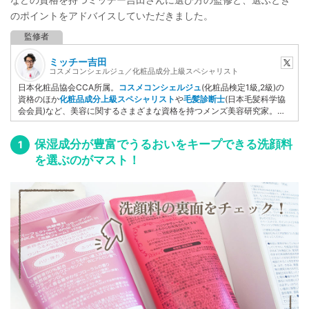
のポイントをアドバイスしていただきました。
ミッチー吉田
コスメコンシェルジュ／化粧品成分上級スペシャリスト
日本化粧品協会CCA所属。
コスメコンシェルジュ
(化粧品検定1級,2級)の
資格のほか
化粧品成分上級スペシャリスト
や
毛髪診断士
(日本毛髪科学協
会会員)など、美容に関するさまざまな資格を持つメンズ美容研究家。妻
の肌トラブルをケアするために化粧品検定を取得後、美容ライターとして
自ら執筆するだけでなく記事監修など美容ジャンルを中心に活動してい
保湿成分が豊富でうるおいをキープできる洗顔料
る。
YMAA
（薬機法医療法認証）取得者。
を選ぶのがマスト！