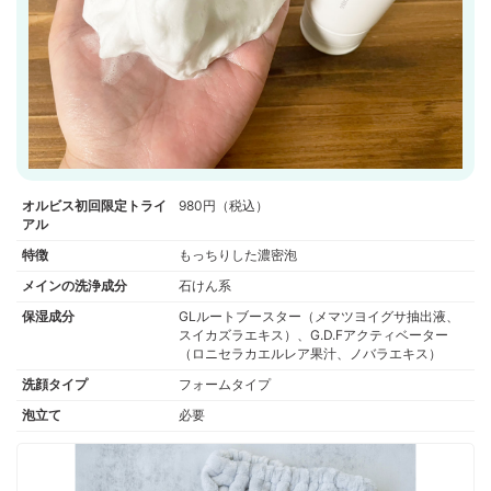
オルビス初回限定トライ
980円（税込）
アル
特徴
もっちりした濃密泡
メインの洗浄成分
石けん系
保湿成分
GLルートブースター（メマツヨイグサ抽出液、
スイカズラエキス）、G.D.Fアクティベーター
（ロニセラカエルレア果汁、ノバラエキス）
洗顔タイプ
フォームタイプ
泡立て
必要