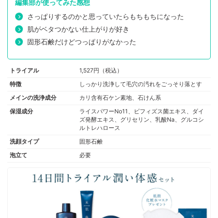
編集部が使ってみた感想
さっぱりするのかと思っていたらもちもちになった
肌がベタつかない仕上がりが好き
固形石鹸だけどつっぱりがなかった
トライアル
1,527円（税込）
特徴
しっかり洗浄して毛穴の汚れをごっそり落とす
メインの洗浄成分
カリ含有石ケン素地、石けん系
保湿成分
ライスパワーNo11、ビフィズス菌エキス、ダイ
ズ発酵エキス、グリセリン、乳酸Na、グルコシ
ルトレハロース
洗顔タイプ
固形石鹸
泡立て
必要