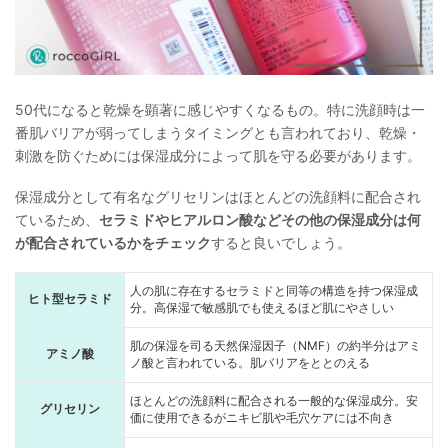
50代になると乾燥を顕著に感じやすくなるもの。特に洗顔時は一
番肌バリアが弱ってしまうタイミングとも言われており、乾燥・
刺激を防ぐためには保湿成分によって肌を守る必要があります。
保湿成分として有名なグリセリンはほとんどの洗顔料に配合され
ているため、
セラミドやヒアルロン酸などその他の保湿成分は何
が配合されているかをチェック
すると良いでしょう。
人の肌に存在するセラミドと同等の構造を持つ保湿成
ヒト型セラミド
分。高保湿で敏感肌でも使えるほど肌にやさしい
肌の保湿を司る天然保湿因子（NMF）の約半分はアミ
アミノ酸
ノ酸と言われている。肌バリアをととのえる
ほとんどの洗顔料に配合される一般的な保湿成分。安
グリセリン
価に使用できるがニキビ肌や毛穴ケアには不向き