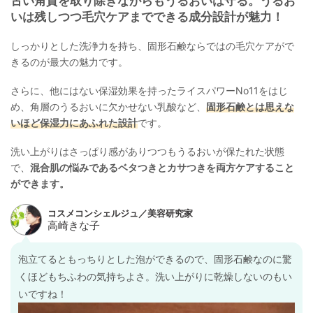
古い角質を取り除きながらもうるおいは守る。うるお
いは残しつつ毛穴ケアまでできる成分設計が魅力！
しっかりとした洗浄力を持ち、固形石鹸ならではの毛穴ケアがで
きるのが最大の魅力です。
さらに、他にはない保湿効果を持ったライスパワーNo11をはじ
め、角層のうるおいに欠かせない乳酸など、
固形石鹸とは思えな
いほど保湿力にあふれた設計
です。
洗い上がりはさっぱり感がありつつもうるおいが保たれた状態
で、
混合肌の悩みであるベタつきとカサつきを両方ケアすること
ができます。
泡立てるともっちりとした泡ができるので、固形石鹸なのに驚
くほどもちふわの気持ちよさ。洗い上がりに乾燥しないのもい
いですね！