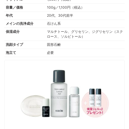
容量／価格
100g／1,100円（税込）
年代
20代、30代前半
メインの洗浄成分
石けん系
保湿成分
マルチトール、グリセリン、ジグリセリン（スク
ロース、ソルビトール）
洗顔タイプ
固形石鹸
泡立て
必要