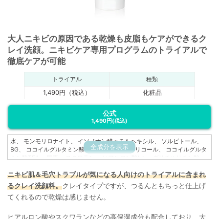
大人ニキビの原因である乾燥も皮脂もケアができるク
レイ洗顔。ニキビケア専用プログラムのトライアルで
徹底ケアが可能
トライアル
種類
1,490円（税込）
化粧品
公式
1,490円
(税込)
水、 モンモリロナイト、 イソノナン酸エチルヘキシル、 ソルビトール、
全成分を表示
BG、 ココイルグルタミン酸Na、 ペンチレングリコール、 ココイルグルタ
ミン酸TEA、 尿素、 スクワラン、 ヒアルロン酸Na、 グリチルリチン酸
2K、 アロエベラ葉エキス、 カミツレ花エキス、 クズ根エキス、 クロレラ
ニキビ肌＆毛穴トラブルが気になる人向けのトライアルに含まれ
エキス、 カプリロイルグリシン、 エチルヘキシルグリセリン、 クオタニウ
ム-73、 EDTA-2Na、 フェノキシエタノール
るクレイ洗顔料。
クレイタイプですが、つるんともちっと仕上げ
てくれるので乾燥は感じません。
ヒアルロン酸やスクワランなどの高保湿成分も配合しており、大