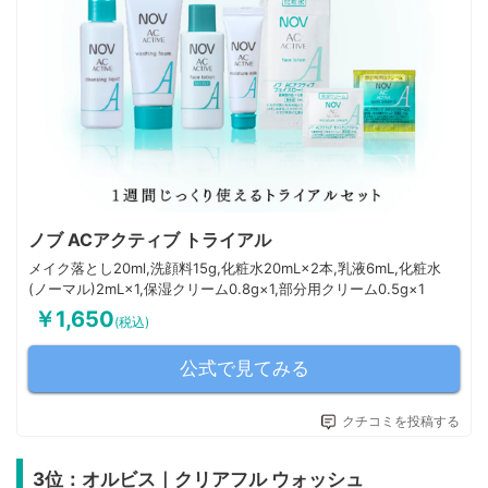
ノブ ACアクティブ トライアル
メイク落とし20ml,洗顔料15g,化粧水20mL×2本,乳液6mL,化粧水
(ノーマル)2mL×1,保湿クリーム0.8g×1,部分用クリーム0.5g×1
￥1,650
(税込)
公式で見てみる
クチコミを投稿する
3位：オルビス｜クリアフル ウォッシュ