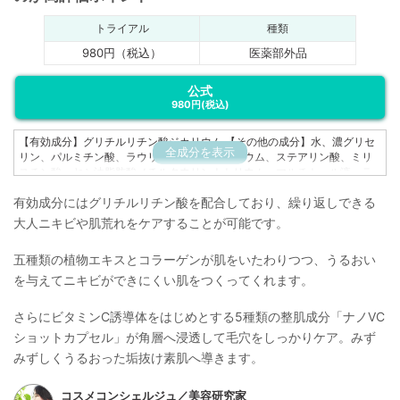
トライアル
種類
980円（税込）
医薬部外品
公式
980円
(税込)
【有効成分】グリチルリチン酸ジカリウム 【その他の成分】水、濃グリセ
全成分を表示
リン、パルミチン酸、ラウリン酸、水酸化カリウム、ステアリン酸、ミリ
スチン酸、ヤシ油脂肪酸メチルタウリンナトリウム、マルチトール液、ラ
ウリン酸アミドプロピルベタイン液、ソルビトール発酵多糖液、ラウリル
有効成分にはグリチルリチン酸を配合しており、繰り返しできる
ヒドロキシスルホベタイン液、シクロヘキサンジカルボン酸ビスエトキシ
ジグリコール、シコニン、テトラ2-ヘキシルデカン酸アスコルビル、天然
大人ニキビや肌荒れをケアすることが可能です。
ビタミンE、ユズセラミド、イノシット、フィチン酸液、スフィンゴ糖脂
質、ヨクイニンエキス、アロエエキス(2)、ヨモギエキス、水溶性コラーゲ
五種類の植物エキスとコラーゲンが肌をいたわりつつ、うるおい
ン液、イソステアリン酸、1,2-ペンタンジオール、1,3-ブチレングリコー
ル、グリセリル-N-(2-メタクリロイルオキシエチル)カルバメート・メタク
を与えてニキビができにくい肌をつくってくれます。
リル酸ステアリル共重合体、塩化ジメチルジアリルアンモニウム・アクリ
ルアミド共重合体、N-ヤシ油脂肪酸アシル-L-グルタミン酸トリエタノール
さらにビタミンC誘導体をはじめとする5種類の整肌成分「ナノVC
アミン液、炭酸水素ナトリウム、ジエチレントリアミン五酢酸五ナトリウ
ショットカプセル」が角層へ浸透して毛穴をしっかりケア。みず
ム液
みずしくうるおった垢抜け素肌へ導きます。