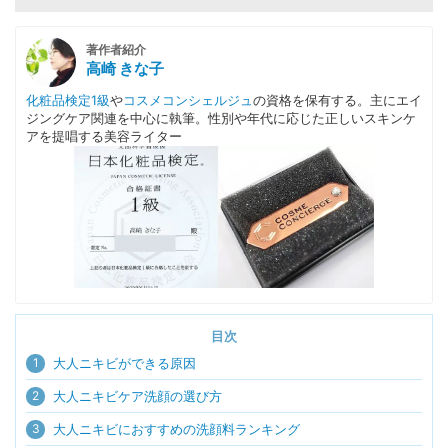
著作者紹介
高崎 きな子
化粧品検定1級
や
コスメコンシェルジュ
の資格を保有する。主にエイ
ジングケア関連を中心に執筆。性別や年代に応じた正しいスキンケ
アを提唱する美容ライター
目次
1
大人ニキビができる原因
2
大人ニキビケア洗顔の選び方
3
大人ニキビにおすすめの洗顔料ランキング