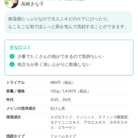
保湿感たっぷりなので大人ニキビのケアにぴったり。
もこもこな泡でぽふっと肌を包んで洗顔することができます。
主な口コミ
少量でたくさんの泡ができるので気持ちいい
泡立ちが良く洗い上がりに乾燥しない
トライアル
980円（税込）
容量／価格
120g／1,430円（税込）
年代
20代、30代
メインの洗浄成分
石けん系
保湿成分
ユズセラミド、イノシット、スフィンゴ糖脂質、
ヨクイニンエキス、アロエエキス、ヨモギエキ
ス、コラーゲン
洗顔タイプ
フォームタイプ