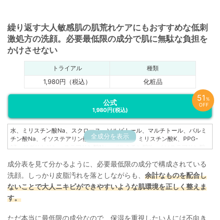
繰り返す大人敏感肌の肌荒れケアにもおすすめな低刺
激処方の洗顔。必要最低限の成分で肌に無駄な負担を
かけさせない
トライアル
種類
1,980円（税込）
化粧品
51
％
公式
OFF
1,980円
(税込)
水、ミリスチン酸Na、スクロース、ソルビトール、マルチトール、パルミ
全成分を表示
チン酸Na、イソステアリン酸Na、グリセリン、ミリスチン酸K、PPG-
17、ジグリセリン、ステアリン酸Na、パルミチン酸K、イソステアリン酸
K、ステアリン酸K、塩化Na、エチドロン酸4Na
成分表を見て分かるように、必要最低限の成分で構成されている
洗顔。しっかり皮脂汚れを落としながらも、
余計なものを配合し
ないことで大人ニキビができやすいような肌環境を正しく整えま
す。
ただ本当に最低限の成分なので、保湿を重視したい人には不向き