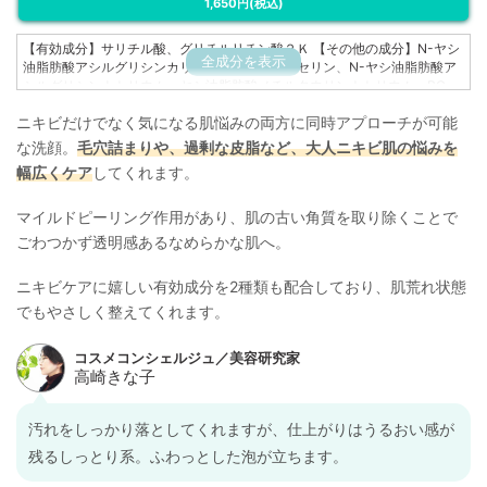
1,650円
(税込)
【有効成分】サリチル酸、グリチルリチン酸２Ｋ 【その他の成分】N-ヤシ
全成分を表示
油脂肪酸アシルグリシンカリウム、水、濃グリセリン、N-ヤシ油脂肪酸ア
シルグリシンナトリウム、ヤシ油脂肪酸メチルタウリンナトリウム、BG、
N-ラウロイル-N’-カルボキシメチル-N’-ヒドロキシエチルエチレンジアミ
ニキビだけでなく気になる肌悩みの両方に同時アプローチが可能
ンナトリウム液、アルキル(8~16)グルコシド、クエン酸、ジステアリン酸
エチレングリコール、グリコール酸、dl-α-トコフェロール 2-L-アスコルビ
な洗顔。
毛穴詰まりや、過剰な皮脂など、大人ニキビ肌の悩みを
ン酸リン酸ジエステルカリウム塩、ビタミンE、リボフラビン、ベヘニルア
幅広くケア
してくれます。
ルコール、塩化ジメチルジアリルアンモニウム・アクリルアミド共重合
体、水酸化K
マイルドピーリング作用があり、肌の古い角質を取り除くことで
ごわつかず透明感あるなめらかな肌へ。
ニキビケアに嬉しい有効成分を2種類も配合しており、肌荒れ状態
でもやさしく整えてくれます。
汚れをしっかり落としてくれますが、仕上がりはうるおい感が
残るしっとり系。ふわっとした泡が立ちます。