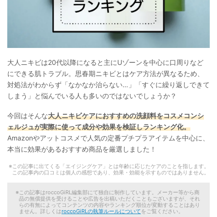
大人ニキビは20代以降になると主にUゾーンを中心に口周りなど
にできる肌トラブル。思春期ニキビとはケア方法が異なるため、
対処法がわからず「なかなか治らない…」「すぐに繰り返しできて
しまう」と悩んでいる人も多いのではないでしょうか？
今回はそんな
大人ニキビケアにおすすめの洗顔料をコスメコンシ
ェルジュが実際に使って成分や効果を検証しランキング化。
Amazonやアットコスメで人気の定番プチプラアイテムを中心に、
本当に効果があるおすすめ商品を厳選しました！
この記事に出てくる「エイジングケア」とは年齢に応じたケアのことを指します。
この記事内の口コミは個人の感想であり、効果・効能を示すものではありません。
この記事はroccoGiRL編集部にて独自に制作しています。メーカー等から商
品の無償提供を受けることや広告を出稿いただくこともございますが、それ
らの有無によってコンテンツの内容やランキング順位が変動することはあり
ません。詳しくは
roccoGiRLの執筆ルールについて
をご覧ください。