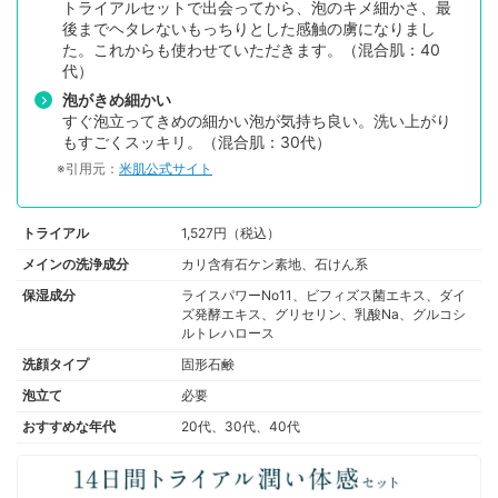
トライアルセットで出会ってから、泡のキメ細かさ、最
後までヘタレないもっちりとした感触の虜になりまし
た。これからも使わせていただきます。（混合肌：40
代）
泡がきめ細かい
すぐ泡立ってきめの細かい泡が気持ち良い。洗い上がり
もすごくスッキリ。（混合肌：30代）
※引用元：
米肌公式サイト
トライアル
1,527円（税込）
メインの洗浄成分
カリ含有石ケン素地、石けん系
保湿成分
ライスパワーNo11、ビフィズス菌エキス、ダイ
ズ発酵エキス、グリセリン、乳酸Na、グルコシ
ルトレハロース
洗顔タイプ
固形石鹸
泡立て
必要
おすすめな年代
20代、30代、40代