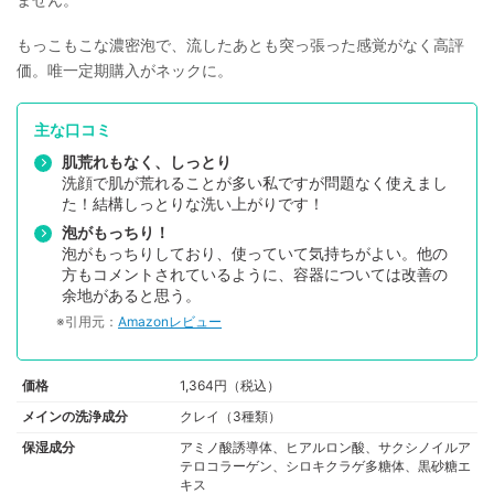
もっこもこな濃密泡で、流したあとも突っ張った感覚がなく高評
価。唯一定期購入がネックに。
主な口コミ
肌荒れもなく、しっとり
洗顔で肌が荒れることが多い私ですが問題なく使えまし
た！結構しっとりな洗い上がりです！
泡がもっちり！
泡がもっちりしており、使っていて気持ちがよい。他の
方もコメントされているように、容器については改善の
余地があると思う。
※引用元：
Amazonレビュー
価格
1,364円（税込）
メインの洗浄成分
クレイ（3種類）
保湿成分
アミノ酸誘導体、ヒアルロン酸、サクシノイルア
テロコラーゲン、シロキクラゲ多糖体、黒砂糖エ
キス