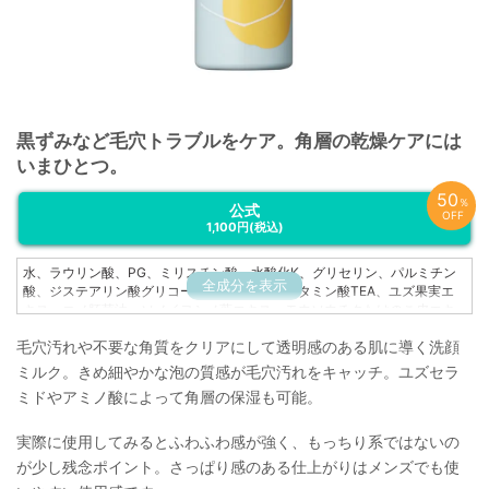
黒ずみなど毛穴トラブルをケア。角層の乾燥ケアには
いまひとつ。
50
％
公式
OFF
1,100円
(税込)
水、ラウリン酸、PG、ミリスチン酸、水酸化K、グリセリン、パルミチン
全成分を表示
酸、ジステアリン酸グリコール、ココイルグルタミン酸TEA、ユズ果実エ
キス、コメ胚芽油、ソメイヨシノ葉エキス、モウソウチクたけのこ皮エキ
ス、ユズ種子油、温泉水、ベタイン、ポリクオタニウム-61、ヒドロキシプ
毛穴汚れや不要な角質をクリアにして透明感のある肌に導く洗顔
ロピルメチルセルロース、ペンテト酸5Na、ラウロイルグルタミン酸ジ(フ
ィトステリル/オクチルドデシル)、トコフェロール、BG、香料
ミルク。きめ細やかな泡の質感が毛穴汚れをキャッチ。ユズセラ
ミドやアミノ酸によって角層の保湿も可能。
実際に使用してみるとふわふわ感が強く、もっちり系ではないの
が少し残念ポイント。さっぱり感のある仕上がりはメンズでも使