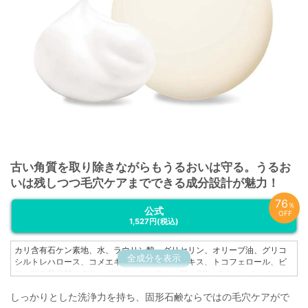
古い角質を取り除きながらもうるおいは守る。うるお
いは残しつつ毛穴ケアまでできる成分設計が魅力！
76
％
公式
OFF
1,527円
(税込)
カリ含有石ケン素地、水、ラウリン酸、グリセリン、オリーブ油、グリコ
全成分を表示
シルトレハロース、コメエキス、ダイズ発酵エキス、トコフェロール、ビ
フィズス菌発酵エキス、ポリクオタニウム－51、BG、エタノール、クエン
酸、スクロース、加水分解水添デンプン、結晶セルロース、乳酸Na、フェ
しっかりとした洗浄力を持ち、固形石鹸ならではの毛穴ケアがで
ノキシエタノール、メチルパラベン