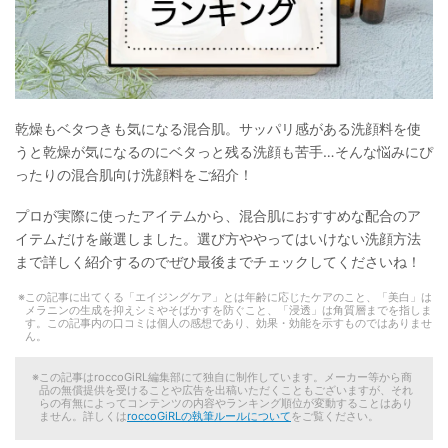
乾燥もベタつきも気になる混合肌。サッパリ感がある洗顔料を使
うと乾燥が気になるのにベタっと残る洗顔も苦手…そんな悩みにぴ
ったりの混合肌向け洗顔料をご紹介！
プロが実際に使ったアイテムから、混合肌におすすめな配合のア
イテムだけを厳選しました。選び方ややってはいけない洗顔方法
まで詳しく紹介するのでぜひ最後までチェックしてくださいね！
この記事に出てくる「エイジングケア」とは年齢に応じたケアのこと、「美白」は
メラニンの生成を抑えシミやそばかすを防ぐこと、「浸透」は角質層までを指しま
す。この記事内の口コミは個人の感想であり、効果・効能を示すものではありませ
ん。
この記事はroccoGiRL編集部にて独自に制作しています。メーカー等から商
品の無償提供を受けることや広告を出稿いただくこともございますが、それ
らの有無によってコンテンツの内容やランキング順位が変動することはあり
ません。詳しくは
roccoGiRLの執筆ルールについて
をご覧ください。