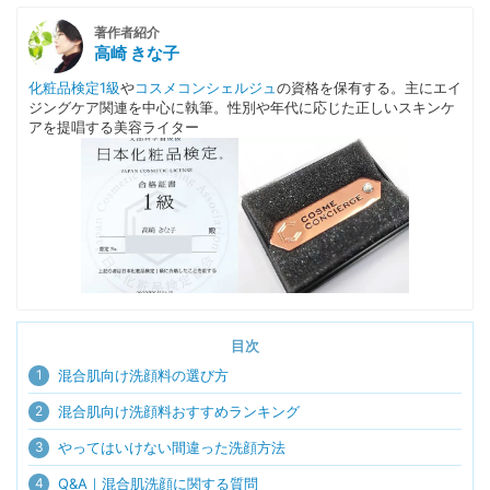
著作者紹介
高崎 きな子
化粧品検定1級
や
コスメコンシェルジュ
の資格を保有する。主にエイ
ジングケア関連を中心に執筆。性別や年代に応じた正しいスキンケ
アを提唱する美容ライター
目次
1
混合肌向け洗顔料の選び方
2
混合肌向け洗顔料おすすめランキング
3
やってはいけない間違った洗顔方法
4
Q&A｜混合肌洗顔に関する質問