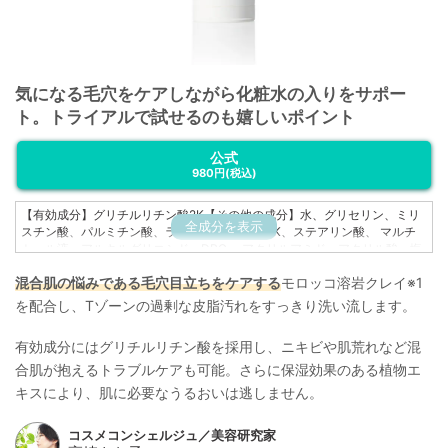
気になる毛穴をケアしながら化粧水の入りをサポー
ト。トライアルで試せるのも嬉しいポイント
公式
980円
(税込)
【有効成分】グリチルリチン酸2K【その他の成分】水、グリセリン、ミリ
全成分を表示
スチン酸、パルミチン酸、ラウリン酸、水酸化K、ステアリン酸、 マルチ
トール液、アルキルグリコシド、DPG、 アクリルアミド・アクリル酸・塩
化ジメチルジアリルアンモニウム共重合体液、 オトギリソウエキス、 シー
混合肌の悩みである毛穴目立ちをケアする
モロッコ溶岩クレイ※1
グラスエキス、ヤグルマギクエキス、 桃葉エキス、ケイ酸AI・Mg、 ヤシ
油脂肪酸アシルグリシンK液、サンゴ草抽出液、 塩化ジメチルジアリルア
を配合し、Tゾーンの過剰な皮脂汚れをすっきり洗い流します。
ンモニウム・アクリルアミド共重合体、BG、ポリ塩化ジメチルジメチレン
ピロリジニウム液、 カルボキシメチルセルロエースNa、ヒドロキシプロピ
有効成分にはグリチルリチン酸を採用し、ニキビや肌荒れなど混
ルメチルセルロース
合肌が抱えるトラブルケアも可能。さらに保湿効果のある植物エ
キスにより、肌に必要なうるおいは逃しません。