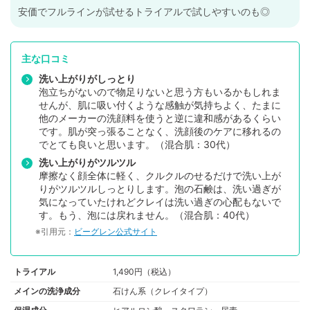
安価でフルラインが試せるトライアルで試しやすいのも◎
主な口コミ
洗い上がりがしっとり
泡立ちがないので物足りないと思う方もいるかもしれま
せんが、肌に吸い付くような感触が気持ちよく、たまに
他のメーカーの洗顔料を使うと逆に違和感があるくらい
です。肌が突っ張ることなく、洗顔後のケアに移れるの
でとても良いと思います。（混合肌：30代）
洗い上がりがツルツル
摩擦なく顔全体に軽く、クルクルのせるだけで洗い上が
りがツルツルしっとりします。泡の石鹸は、洗い過ぎが
気になっていたけれどクレイは洗い過ぎの心配もないで
す。もう、泡には戻れません。（混合肌：40代）
※引用元：
ビーグレン公式サイト
トライアル
1,490円（税込）
メインの洗浄成分
石けん系（クレイタイプ）