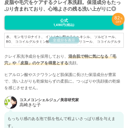
皮脂や毛穴をケアするクレイ系洗顔。保湿成分もたっ
ぷり含まれており、心地よさの残る洗い上がりに◎
82
％
公式
OFF
1,490円
(税込)
水、 モンモリロナイト、 イソノナン酸エチルヘキシル、 ソルビトール、
全成分を表示
BG、 ココイルグルタミン酸Na、 ペンチレングリコール、 ココイルグルタ
ミン酸TEA、 尿素、 スクワラン、 ヒアルロン酸Na、 グリチルリチン酸
2K、 アロエベラ葉エキス、 カミツレ花エキス、 クズ根エキス、 クロレラ
クレイ系洗浄成分を採用しており、
混合肌で特に気になる「毛
エキス、 カプリロイルグリシン、 エチルヘキシルグリセリン、 クオタニウ
ム-73、 EDTA-2Na、 フェノキシエタノール
穴」や「皮脂」のケアを得意とする
洗顔。
ヒアルロン酸やスクワランなど肌保護に長けた保湿成分が豊富
で、洗い上がりも乾燥知らずの柔肌に。つっぱりや洗顔後の乾燥
を感じさせません。
もっちり感のある泡で肌を包んで程よいさっぱり感を与えま
す。