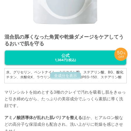
混合肌の厚くなった角質や乾燥ダメージをケアしてう
るおいで肌を守る
50
％
公式
OFF
1,364円
(税込)
水、グリセリン、ベントナイト、ミリスチン酸、ステアリン酸、BG、酸化
全成分を表示
チタン、水酸化K、ラウリン酸、ジステアリン酸PEG-150、ステアリン酸
グリセリル(SE)、コカミドプロピルベタイン、海シルト、タナクラクレ
イ、アスペルギルス/コメ発酵エキス、加水分解コンキオリン、乳酸桿菌/コ
マリンシルトを始めとする3種のクレイで汚れを吸着し肌をきゅっ
メヌカ発酵液、シロキクラゲ多糖体、サクシノイルアテロコラーゲン、豆
乳発酵液、ヒアルロン酸Na、黒砂糖エキス、ラウロイルグルタミン酸ジ(フ
と引き締めながら、たっぷりの美容成分でふっくら素肌に導く洗
ィトステリル/オクチルドデシル)、ココイルメチルタウリンNa、ステアリ
顔です。
ン酸グリコール、EDTA-2Na、メチルパラベン、プロピルパラベン
アミノ酸誘導体が乱れた肌バリアを整える
ほか、ヒアルロン酸な
どの高分子な保湿成分も配合され、洗い上がりに乾燥を感じさせ
ません。