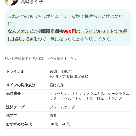
ふわふわのもっちりボリューミーな泡で気持ち良い仕上がり
に。
なんとオルビス初回限定価格
980円
のトライアルセットでお得
にお試しできる
ので、気になったら是非体験してみて。
※1汚れを吸着する洗浄成分 ※ケイ酸Ａｌ・Ｍｇ
トライアル
980円（税込）
※オルビス初回限定価格
メインの洗浄成分
石けん系
保湿成分
グリセリン、オトギリソウエキス、シーグラスエ
キス、ヤグルマギクエキス、桃葉エキスなど
洗顔タイプ
フォームタイプ
泡立て
必要
おすすめな年代
30代、40代