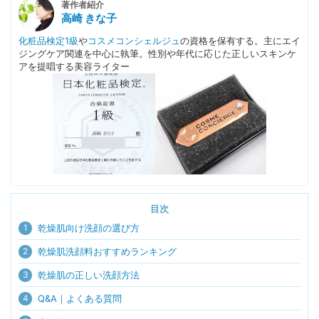
著作者紹介
高崎 きな子
化粧品検定1級
や
コスメコンシェルジュ
の資格を保有する。主にエイ
ジングケア関連を中心に執筆。性別や年代に応じた正しいスキンケ
アを提唱する美容ライター
目次
1
乾燥肌向け洗顔の選び方
2
乾燥肌洗顔料おすすめランキング
3
乾燥肌の正しい洗顔方法
4
Q&A｜よくある質問