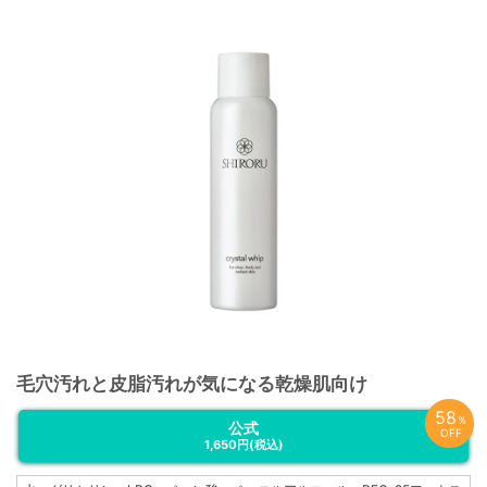
毛穴汚れと皮脂汚れが気になる乾燥肌向け
58
％
公式
OFF
1,650円
(税込)