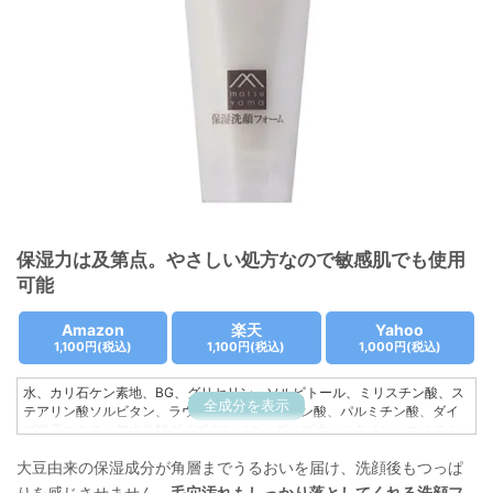
保湿力は及第点。やさしい処方なので敏感肌でも使用
可能
Amazon
楽天
Yahoo
1,100円
(税込)
1,100円
(税込)
1,000円
(税込)
水、カリ石ケン素地、BG、グリセリン、ソルビトール、ミリスチン酸、ス
全成分を表示
テアリン酸ソルビタン、ラウリン酸、ステアリン酸、パルミチン酸、ダイ
ズ種子エキス、加水分解ダイズタンパク、ダイズ油、ベタイン、コメヌカ
エキス、ラウロイルグルタミン酸ジ（フィトステリル/オクチルドデシ
大豆由来の保湿成分が角層までうるおいを届け、洗顔後もつっぱ
ル）、ステアリン酸グリセリル(SE)、ラウリルカルバミン酸イヌリン、ト
コフェロール
りを感じさせません。
毛穴汚れもしっかり落としてくれる洗顔フ