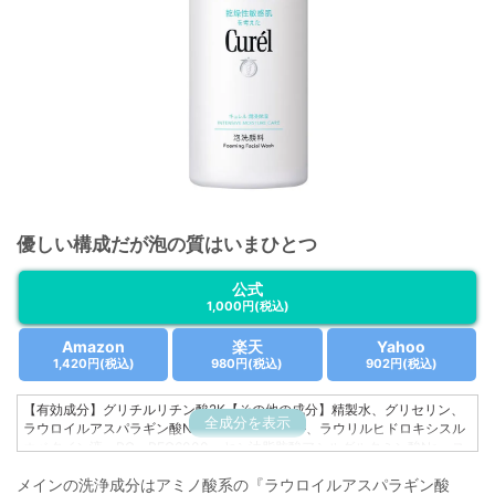
優しい構成だが泡の質はいまひとつ
公式
1,000円
(税込)
Amazon
楽天
Yahoo
1,420円
(税込)
980円
(税込)
902円
(税込)
【有効成分】グリチルリチン酸2K【その他の成分】精製水、グリセリン、
全成分を表示
ラウロイルアスパラギン酸Na液、マルチトール、ラウリルヒドロキシスル
ホベタイン液、PG、PEG6000、ヤシ油脂肪酸アシルグルタミン酸Na、ス
テアリン酸POEソルビタン、グリセリルエチルヘキシルエーテル、水酸化
メインの洗浄成分はアミノ酸系の『ラウロイルアスパラギン酸
カリウム液（A）、エデト酸塩、フェノキシエタノール、パラベン