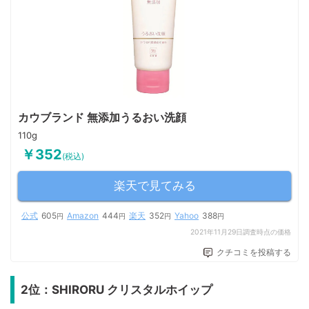
カウブランド 無添加うるおい洗顔
110g
￥352
(税込)
楽天で見てみる
公式
605
Amazon
444
楽天
352
Yahoo
388
円
円
円
円
2021年11月29日調査時点の価格
クチコミを投稿する
2位：SHIRORU クリスタルホイップ