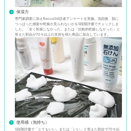
保湿力
専門家調査に加えRoccoGirl読者アンケートを実施。洗顔後、肌に
つっぱった感覚や乾燥が見られないかを5段階評価でチェックしま
した。「全く乾燥しなかった」または「比較的乾燥しなかった」と
答えた割合が70％以上の支持を得た商品に加点しています。
使用感（泡持ち）
5段階評価で「とてもいい」または「いい」と答えた割合で70％以