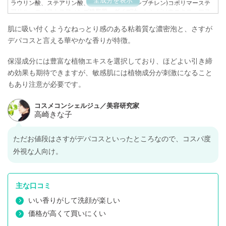
全成分を表示
ラウリン酸、ステアリン酸、(グリセリン/オキシブチレン)コポリマーステ
アリル、コメヌカスフィンゴ糖脂質、ダイズ油、レンゲソウエキス、マヨ
ラナ葉エキス、ニンジン根エキス、PPG-24グリセレス-24、(エチルヘキ
肌に吸い付くようなねっとり感のある粘着質な濃密泡と、さすが
サン酸/ステアリン酸/アジピン酸)グリセリル、PEG-32、PEG-6、トリデセ
ス-4カルボン酸Na、BG、エタノール、尿素、レシチン、ポリクオタニウ
デパコスと言える華やかな香りが特徴。
ム-7、セルロースガム、ポリクオタニウム-39、ポリクオタニウム-6、
(C12-20)アルキルグルコシド、香料
保湿成分には豊富な植物エキスを選択しており、ほどよい引き締
め効果も期待できますが、敏感肌には植物成分が刺激になること
もあり注意が必要です。
ただお値段はさすがデパコスといったところなので、コスパ度
外視な人向け。
主な口コミ
いい香りがして洗顔が楽しい
価格が高くて買いにくい