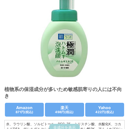
植物系の保湿成分が多いため敏感肌寄りの人には不向
き
Amazon
楽天
Yahoo
871円
(税込)
498円
(税込)
422円
(税込)
水、ラウリン酸、ソルビトール、PEG-75、ミリスチン酸、水酸化K、コカ
全成分を表示
ミドDEA、デシルグルコシド、BG、グリチルリチン酸2K、アミノカプロン