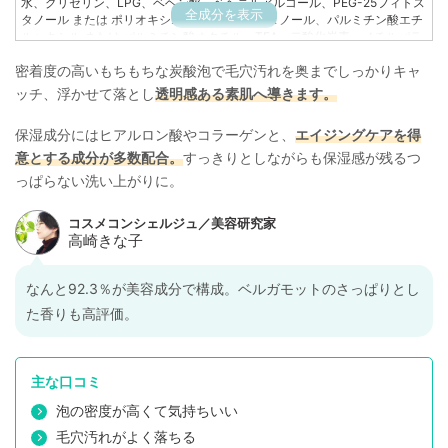
水、グリセリン、LPG、ベヘン酸、ベヘニルアルコール、PEG-25フィトス
全成分を表示
タノール または ポリオキシエチレンフィトスタノール、パルミチン酸エチ
ルヘキシル または パルミチン酸オクチル、TEA、二酸化炭素、メチルパラ
ベン、ベルガモット果実油、グリチルリチン酸2K、BG、PG、2,4-ジカル
密着度の高いもちもちな炭酸泡で毛穴汚れを奥までしっかりキャ
ボエトキシパントテン酸エチル、フカスセラツスエキス(メタクリル酸グリ
セリルアミドエチル/メタクリル酸ステアリル)コポリマー、ラミナリアディ
ッチ、浮かせて落とし
透明感ある素肌へ導きます。
ギタータエキス、バチルス発酵物、カミツレ花エキス、サッカロミセス/デ
イリリー花発酵液、加水分解コラーゲン、ヒメフウロエキス、ヒアルロン
保湿成分にはヒアルロン酸やコラーゲンと、
エイジングケアを得
酸Na、サッカロミセス/ハトムギ種子発酵液、クダモノトケイソウ果実エキ
ス、フェノキシエタノール、ソルビン酸K
意とする成分が多数配合。
すっきりとしながらも保湿感が残るつ
っぱらない洗い上がりに。
なんと92.3％が美容成分で構成。ベルガモットのさっぱりとし
た香りも高評価。
主な口コミ
泡の密度が高くて気持ちいい
毛穴汚れがよく落ちる