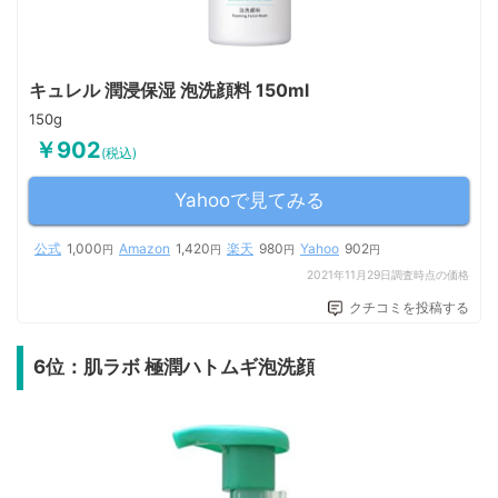
キュレル 潤浸保湿 泡洗顔料 150ml
150g
￥902
(税込)
Yahooで見てみる
公式
1,000
Amazon
1,420
楽天
980
Yahoo
902
円
円
円
円
2021年11月29日調査時点の価格
クチコミを投稿する
6位：肌ラボ 極潤ハトムギ泡洗顔