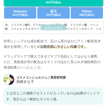
605円
(税込)
Amazon
楽天
Yahoo
444円
(税込)
352円
(税込)
388円
(税込)
水、ミリスチン酸K、グリセリン、ステアリン酸、ミリスチン酸、ベヘン
全成分を表示
酸、ココイルメチルタウリンK、ラウラミドプロピルアミンオキシド、ジス
テアルジモニウムヘクトライト、セラミドNG、クエン酸
非常にシンプルな成分配合で、石けん系のほかにアミノ酸系洗浄
成分を採用しているため
比較的肌にやさしい印象です。
ドラッグストアで購入できるプチプラ洗顔としてはかなり優秀。
ただ、美肌成分等の配合はセラミドのほかに見られず値段相応の
保湿効果といったところ。
とは言えこの価格でセラミドが入っているのは結構ポイントで
す。泡立ちは一般的なモコモコ感。