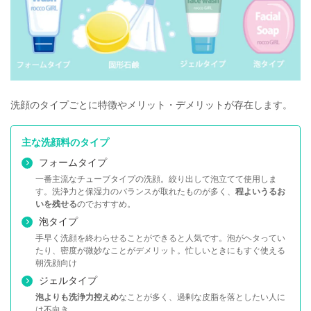
洗顔のタイプごとに特徴やメリット・デメリットが存在します。
主な洗顔料のタイプ
フォームタイプ
一番主流なチューブタイプの洗顔。絞り出して泡立てて使用しま
す。洗浄力と保湿力のバランスが取れたものが多く、
程よいうるお
いを残せる
のでおすすめ。
泡タイプ
手早く洗顔を終わらせることができると人気です。泡がヘタってい
たり、密度が微妙なことがデメリット。忙しいときにもすぐ使える
朝洗顔向け
ジェルタイプ
泡よりも洗浄力控えめ
なことが多く、過剰な皮脂を落としたい人に
は不向き