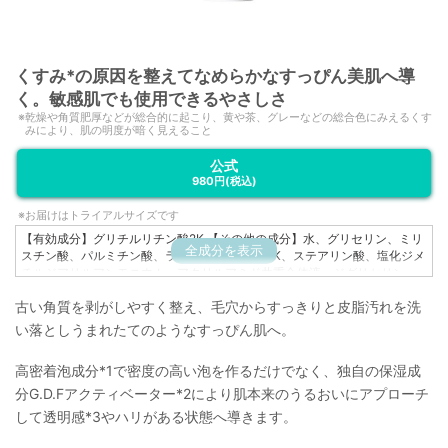
くすみ*の原因を整えてなめらかなすっぴん美肌へ導
く。敏感肌でも使用できるやさしさ
乾燥や角質肥厚などが総合的に起こり、黄や茶、グレーなどの総合色にみえるくす
みにより、肌の明度が暗く見えること
公式
980円
(税込)
お届けはトライアルサイズです
【有効成分】グリチルリチン酸2K 【その他の成分】水、グリセリン、ミリ
全成分を表示
スチン酸、パルミチン酸、ラウリン酸、水酸化K、ステアリン酸、塩化ジメ
チルジアリルアンモニウム・アクリルアミド共重合体液、ジグリセリン、
アクリルアミド・アクリル酸・塩化ジメチルジアリルアンモニウム共重合
古い角質を剥がしやすく整え、毛穴からすっきりと皮脂汚れを洗
体液、アルキルグリコシド、ロニセラカエルレア果汁、ノバラエキス、メ
マツヨイグサ抽出液、スイカズラエキス、イザヨイバラエキス、ヒドロキ
い落としうまれたてのようなすっぴん肌へ。
シプロピルメチルセルロース、親油型ステアリン酸グリセリル、BG、カル
ボキシメチルセルロースNa
高密着泡成分*1で密度の高い泡を作るだけでなく、独自の保湿成
分G.D.Fアクティベーター*2により肌本来のうるおいにアプローチ
して透明感*3やハリがある状態へ導きます。