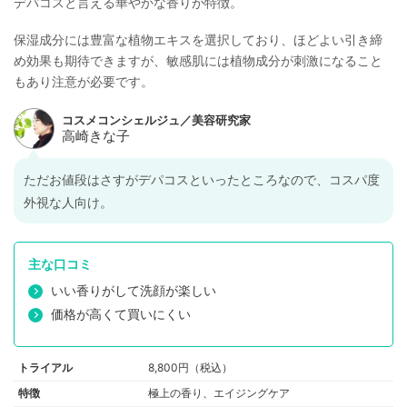
デパコスと言える華やかな香りが特徴。
ム-7、セルロースガム、ポリクオタニウム-39、ポリクオタニウム-6、
(C12-20)アルキルグルコシド、香料
保湿成分には豊富な植物エキスを選択しており、ほどよい引き締
め効果も期待できますが、敏感肌には植物成分が刺激になること
もあり注意が必要です。
ただお値段はさすがデパコスといったところなので、コスパ度
外視な人向け。
主な口コミ
いい香りがして洗顔が楽しい
価格が高くて買いにくい
トライアル
8,800円（税込）
特徴
極上の香り、エイジングケア