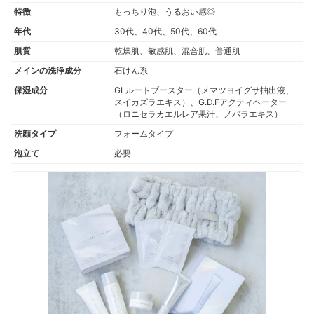
特徴
もっちり泡、うるおい感◎
年代
30代、40代、50代、60代
肌質
乾燥肌、敏感肌、混合肌、普通肌
メインの洗浄成分
石けん系
保湿成分
GLルートブースター（メマツヨイグサ抽出液、
スイカズラエキス）、G.D.Fアクティベーター
（ロニセラカエルレア果汁、ノバラエキス）
洗顔タイプ
フォームタイプ
泡立て
必要