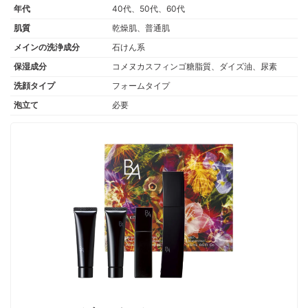
年代
40代、50代、60代
肌質
乾燥肌、普通肌
メインの洗浄成分
石けん系
保湿成分
コメヌカスフィンゴ糖脂質、ダイズ油、尿素
洗顔タイプ
フォームタイプ
泡立て
必要