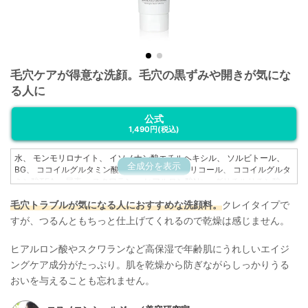
毛穴ケアが得意な洗顔。毛穴の黒ずみや開きが気にな
る人に
公式
1,490円
(税込)
水、 モンモリロナイト、 イソノナン酸エチルヘキシル、 ソルビトール、
全成分を表示
BG、 ココイルグルタミン酸Na、 ペンチレングリコール、 ココイルグルタ
ミン酸TEA、 尿素、 スクワラン、 ヒアルロン酸Na、 グリチルリチン酸
2K、 アロエベラ葉エキス、 カミツレ花エキス、 クズ根エキス、 クロレラ
毛穴トラブルが気になる人におすすめな洗顔料。
クレイタイプで
エキス、 カプリロイルグリシン、 エチルヘキシルグリセリン、 クオタニウ
ム-73、 EDTA-2Na、 フェノキシエタノール
すが、つるんともちっと仕上げてくれるので乾燥は感じません。
ヒアルロン酸やスクワランなど高保湿で年齢肌にうれしいエイジ
ングケア成分がたっぷり。肌を乾燥から防ぎながらしっかりうる
おいを与えることも忘れません。