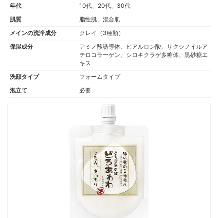
年代
10代、20代、30代
肌質
脂性肌、混合肌
メインの洗浄成分
クレイ（3種類）
保湿成分
アミノ酸誘導体、ヒアルロン酸、サクシノイルア
テロコラーゲン、シロキクラゲ多糖体、黒砂糖エ
キス
洗顔タイプ
フォームタイプ
泡立て
必要