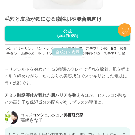
毛穴と皮脂が気になる脂性肌や混合肌向け
50
％
公式
OFF
1,364円
(税込)
水、グリセリン、ベントナイト、ミリスチン酸、ステアリン酸、BG、酸化
全成分を表示
チタン、水酸化K、ラウリン酸、ジステアリン酸PEG-150、ステアリン酸
グリセリル(SE)、コカミドプロピルベタイン、海シルト、タナクラクレ
イ、アスペルギルス/コメ発酵エキス、加水分解コンキオリン、乳酸桿菌/コ
マリンシルトを始めとする3種類のクレイで汚れを吸着。肌を程よ
メヌカ発酵液、シロキクラゲ多糖体、サクシノイルアテロコラーゲン、豆
乳発酵液、ヒアルロン酸Na、黒砂糖エキス、ラウロイルグルタミン酸ジ(フ
く引き締めながら、たっぷりの美容成分でスッキリとした素肌に
ィトステリル/オクチルドデシル)、ココイルメチルタウリンNa、ステアリ
導く洗顔です。
ン酸グリコール、EDTA-2Na、メチルパラベン、プロピルパラベン
アミノ酸誘導体が乱れた肌バリアを整える
ほか、ヒアルロン酸な
どの高分子な保湿成分の配合がありプラスの評価に。
もこもこな泡を手軽に体験できます。市販でもありますが、高