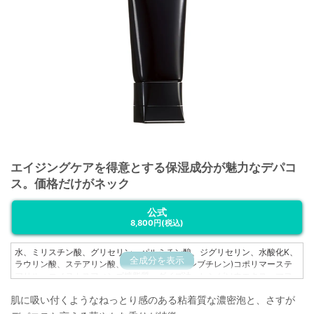
エイジングケアを得意とする保湿成分が魅力なデパコ
ス。価格だけがネック
公式
8,800円
(税込)
水、ミリスチン酸、グリセリン、パルミチン酸、ジグリセリン、水酸化K、
全成分を表示
ラウリン酸、ステアリン酸、(グリセリン/オキシブチレン)コポリマーステ
アリル、コメヌカスフィンゴ糖脂質、ダイズ油、レンゲソウエキス、マヨ
ラナ葉エキス、ニンジン根エキス、PPG-24グリセレス-24、(エチルヘキ
肌に吸い付くようなねっとり感のある粘着質な濃密泡と、さすが
サン酸/ステアリン酸/アジピン酸)グリセリル、PEG-32、PEG-6、トリデセ
ス-4カルボン酸Na、BG、エタノール、尿素、レシチン、ポリクオタニウ