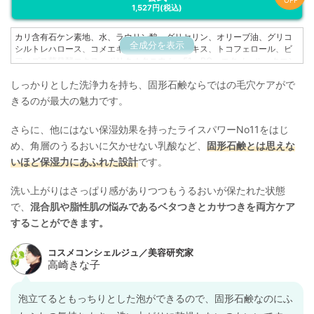
OFF
1,527円
(税込)
カリ含有石ケン素地、水、ラウリン酸、グリセリン、オリーブ油、グリコ
全成分を表示
シルトレハロース、コメエキス、ダイズ発酵エキス、トコフェロール、ビ
フィズス菌発酵エキス、ポリクオタニウム－51、BG、エタノール、クエン
酸、スクロース、加水分解水添デンプン、結晶セルロース、乳酸Na、フェ
しっかりとした洗浄力を持ち、固形石鹸ならではの毛穴ケアがで
ノキシエタノール、メチルパラベン
きるのが最大の魅力です。
さらに、他にはない保湿効果を持ったライスパワーNo11をはじ
め、角層のうるおいに欠かせない乳酸など、
固形石鹸とは思えな
いほど保湿力にあふれた設計
です。
洗い上がりはさっぱり感がありつつもうるおいが保たれた状態
で、
混合肌や脂性肌の悩みであるベタつきとカサつきを両方ケア
することができます。
泡立てるともっちりとした泡ができるので、固形石鹸なのにふ