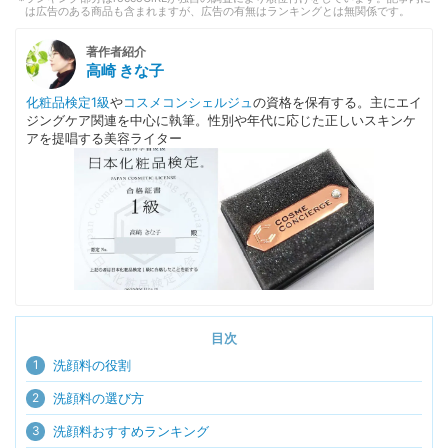
は広告のある商品も含まれますが、広告の有無はランキングとは無関係です。
著作者紹介
高崎 きな子
化粧品検定1級
や
コスメコンシェルジュ
の資格を保有する。主にエイ
ジングケア関連を中心に執筆。性別や年代に応じた正しいスキンケ
アを提唱する美容ライター
目次
1
洗顔料の役割
2
洗顔料の選び方
3
洗顔料おすすめランキング