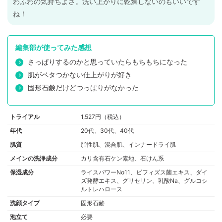
わふわの気持ちよさ。洗い上がりに乾燥しないのもいいです
ね！
編集部が使ってみた感想
さっぱりするのかと思っていたらもちもちになった
肌がベタつかない仕上がりが好き
固形石鹸だけどつっぱりがなかった
トライアル
1,527円（税込）
年代
20代、30代、40代
肌質
脂性肌、混合肌、インナードライ肌
メインの洗浄成分
カリ含有石ケン素地、石けん系
保湿成分
ライスパワーNo11、ビフィズス菌エキス、ダイ
ズ発酵エキス、グリセリン、乳酸Na、グルコシ
ルトレハロース
洗顔タイプ
固形石鹸
泡立て
必要