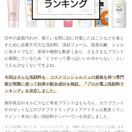
日中の皮脂汚れや、寝ている間に顔に付着したほこりなどを落と
すために必要不可欠な洗顔料。洗顔フォーム、固形石鹸、ジェル
に泡タイプなど、形状や種類も数多くあり、さまざまなブランド
が展開しているため「どうやって選べばいいか分からない」とい
う人も少なくないですよね。
今回はそんな洗顔料を、コスメコンシェルジュの資格を持つ専門
家が実際に使って効果や配合成分を検証。『プロが選ぶ洗顔料ラ
ンキング』を決定しました。
無印良品やオルビスなど有名ブランドはもちろん、カウブランド
やロゼットなどのプチプラドラッグストアアイテムも数多くラン
クイン！本当に良い洗顔料ナンバーワンを決定しました。
この記事に出てくる「エイジングケア」は、年齢に応じたケアのことを指します。
ランキング部分はroccoGiRLが独自の調査により順位付けをしています。記事内に