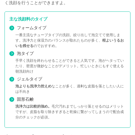
く洗顔を行うことができますよ。
主な洗顔料のタイプ
フォームタイプ
一番主流なチューブタイプの洗顔。絞り出して泡立てて使用しま
す。洗浄力と保湿力のバランスが取れたものが多く、
程よいうるお
いを残せる
のでおすすめ。
泡タイプ
手早く洗顔を終わらせることができると人気です。泡がヘタってい
たり、密度が微妙なことがデメリット。忙しいときにもすぐ使える
朝洗顔向け
ジェルタイプ
泡よりも洗浄力控えめ
なことが多く、過剰な皮脂を落としたい人に
は不向き
固形石鹸
洗浄力は比較的強め。
毛穴汚れまでしっかり落とせるのはメリット
ですが、皮脂を取り除きすぎると乾燥に繋がってしまうので配合成
分のチェックが必須。