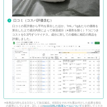
口コミ（コスパ評価含む）
口コミの星評価から平均を算出したほか、1mL／1gあたりの価格を
算出した上で成分内容によって保湿成分（※基剤を除く）1つにつき
コストを0.3円ずつマイナス。成分に対しての価格に相応の商品を
評価しました。
各商品の持ち点を3.5として加点減点。4項目をそれぞれ重み付けした結果を順位
の基準にしています。詳しくは
roccoGiRLの執筆ルールについて
を参照してくださ