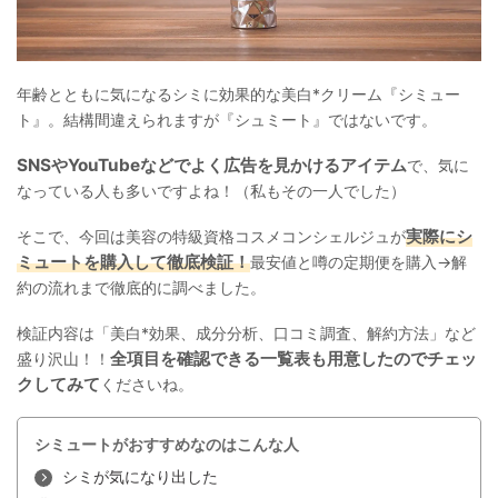
年齢とともに気になるシミに効果的な美白*クリーム『シミュー
ト』。結構間違えられますが『シュミート』ではないです。
SNSやYouTubeなどでよく広告を見かけるアイテム
で、気に
なっている人も多いですよね！（私もその一人でした）
実際にシ
そこで、今回は美容の特級資格コスメコンシェルジュが
ミュートを購入して徹底検証！
最安値と噂の定期便を購入→解
約の流れまで徹底的に調べました。
検証内容は「美白*効果、成分分析、口コミ調査、解約方法」など
全項目を確認できる一覧表も用意したのでチェッ
盛り沢山！！
クしてみて
くださいね。
シミュートがおすすめなのはこんな人
シミが気になり出した