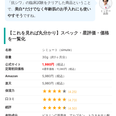
「抗シワ」の臨床試験をクリアした商品ということ
美白*だけでなく年齢肌のお手入れにも使い
で、
ミッチー
吉田
やすそう
ですね。
【これを見れば丸分かり】スペック・星評価・価格
を一覧化
名称
シミュート（simute）
容量
30g（約1ヶ月分）
公式サイト
1,980円
（税込）
定期初回価格
※通常価格：11,080円（税込）
Amazon
5,980円（税込）
楽天
5,980円（税込）
保湿力
(4.25)
口コミ
(4.73)
総評
(4.50)
有効成分
ビタミンC誘導体、アルブチン、トラネキサム酸