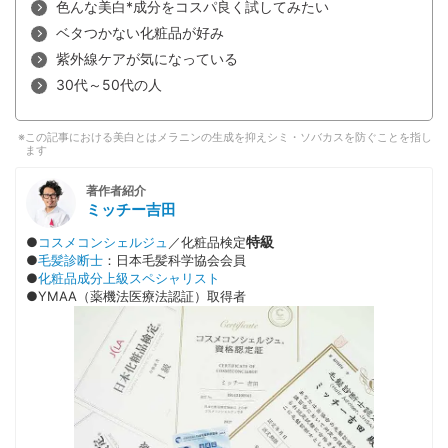
色んな美白*成分をコスパ良く試してみたい
ベタつかない化粧品が好み
紫外線ケアが気になっている
30代～50代の人
この記事における美白とはメラニンの生成を抑えシミ・ソバカスを防ぐことを指し
ます
著作者紹介
ミッチー吉田
特級
●
コスメコンシェルジュ
／化粧品検定
●
毛髪診断士
：日本毛髪科学協会会員
●
化粧品成分上級スペシャリスト
●YMAA（薬機法医療法認証）取得者