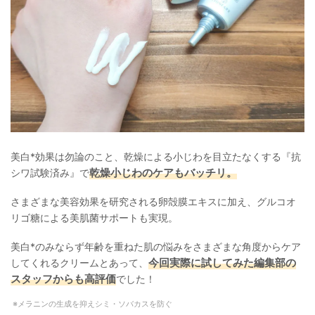
美白*効果は勿論のこと、乾燥による小じわを目立たなくする『抗
乾燥小じわのケアもバッチリ。
シワ試験済み』で
さまざまな美容効果を研究される卵殻膜エキスに加え、グルコオ
リゴ糖による美肌菌サポートも実現。
美白*のみならず年齢を重ねた肌の悩みをさまざまな角度からケア
今回実際に試してみた編集部の
してくれるクリームとあって、
スタッフからも高評価
でした！
メラニンの生成を抑えシミ・ソバカスを防ぐ