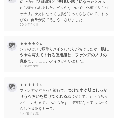
明るい感じになった
使い始めて3週間ほどで
と友人
から褒められました。ベタかないので、化粧ノリもバ
ッチリ。夕方になっても肌がふっくらしていて、すっ
ぴんに自身が持てるようになりました。
20代後半 女性
★★★★☆4
肌に
シミのせいで厚塗りメイクになりがちでしたが、
ツヤを与えてくれる使用感と、ファンデのノリの
良さ
でナチュラルメイクが叶いました。
50代後半 女性
★★★★☆4
つけてすぐ肌にしっか
ファンデがするっと塗れて、
りうるおいを届けてくれる
感じがして、もちもちっ
と仕上がります。べたつかず、夕方になってもふっく
らした状態をキープ。
30代前半 女性