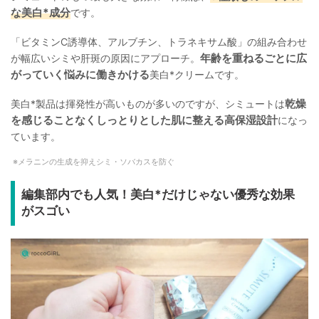
な美白*成分
です。
「ビタミンC誘導体、アルブチン、トラネキサム酸」の組み合わせ
年齢を重ねるごとに広
が幅広いシミや肝斑の原因にアプローチ。
がっていく悩みに働きかける
美白*クリームです。
乾燥
美白*製品は揮発性が高いものが多いのですが、シミュートは
を感じることなくしっとりとした肌に整える高保湿設計
になっ
ています。
メラニンの生成を抑えシミ・ソバカスを防ぐ
編集部内でも人気！美白*だけじゃない優秀な効果
がスゴい