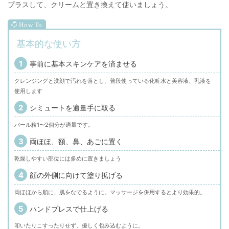
プラスして、クリームと置き換えて使いましょう。
基本的な使い方
事前に基本スキンケアを済ませる
クレンジングと洗顔で汚れを落とし、普段使っている化粧水と美容液、乳液を
使用します
シミュートを適量手に取る
パール粒1〜2個分が適量です。
両ほほ、額、鼻、あごに置く
乾燥しやすい部位には多めに置きましょう
顔の外側に向けて塗り拡げる
両ほほから順に、肌をなでるように。マッサージを併用するとより効果的。
ハンドプレスで仕上げる
叩いたりこすったりせず、優しく包み込むように。