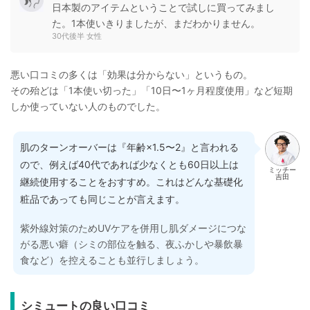
日本製のアイテムということで試しに買ってみまし
た。1本使いきりましたが、まだわかりません。
30代後半 女性
悪い口コミの多くは「効果は分からない」というもの。
その殆どは「1本使い切った」「10日〜1ヶ月程度使用」など短期
しか使っていない人のものでした。
肌のターンオーバーは『年齢×1.5〜2』と言われる
ので、例えば40代であれば少なくとも60日以上は
ミッチー
吉田
継続使用することをおすすめ。これはどんな基礎化
粧品であっても同じことが言えます。
紫外線対策のためUVケアを併用し肌ダメージにつな
がる悪い癖（シミの部位を触る、夜ふかしや暴飲暴
食など）を控えることも並行しましょう。
シミュートの良い口コミ