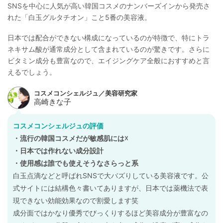
SNSを中心に人気が高い韓国コスメのナンバーズインから発売さ
れた「白玉グルタチオン」こと5番の美容液。
日本では配合ができない構成になっているのが特徴で、特にトラ
ネキサム酸が通常成分として含まれているのが驚きです。さらに
ビタミン成分も豊富なので、エイジングケア全般におすすめと言
えるでしょう。
コスメコンシェルジュの評価
・流行の韓国コスメだが敏感肌には☓
・日本では作れない成分設計
・使用感は誰でも使えそうなさらっと系
白玉点滴などと呼ばれSNSで大バズりしている美容液です。公
式サイトには結構色々書いてありますが、日本では薬機法で表
現できない効能効果なので割愛します笑
成分面ではかなり優秀でびっくりするほど美容成分が豊富なの