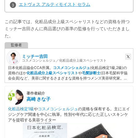
エトヴォス アルティモイスト セラム
この記事では、化粧品成分上級スペシャリストなどの資格を持つ
ミッチー吉田さんに商品選びの基準の監修を行っていただきまし
た。
ミッチー吉田
コスメコンシェルジュ／化粧品成分上級スペシャリスト
日本化粧品協会CCA所属。
コスメコンシェルジュ
(化粧品検定1級,2級)の
資格のほか
化粧品成分上級スペシャリスト
や
毛髪診断士
(日本毛髪科学協
会会員)など、美容に関するさまざまな資格を持つメンズ美容研究家。妻
の肌トラブルをケアするために化粧品検定を取得後、美容ライターとして
自ら執筆するだけでなく記事監修など美容ジャンルを中心に活動してい
著作者紹介
る。
YMAA
（薬機法医療法認証）取得者。
高崎 きな子
化粧品検定1級
や
コスメコンシェルジュ
の資格を保有する。主にエイ
ジングケア関連を中心に執筆。性別や年代に応じた正しいスキンケ
アを提唱する美容ライター