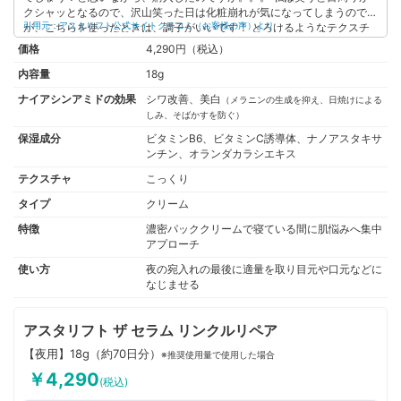
クシャッとなるので、沢山笑った日は化粧崩れが気になってしまうのです
が、こちらを使ったときは、調子がいいです！ とろけるようなテクスチ
引用元：アスタリフト公式サイトクチコミ（お客様の声）より
ャーで伸びるので、使用感も良いのが好印象です。 本当にオススメで
価格
4,290円（税込）
す！
内容量
18g
ナイアシンアミドの効果
シワ改善、美白
（メラニンの生成を抑え、日焼けによる
しみ、そばかすを防ぐ）
保湿成分
ビタミンB6、ビタミンC誘導体、ナノアスタキサ
ンチン、オランダカラシエキス
テクスチャ
こっくり
タイプ
クリーム
特徴
濃密パッククリームで寝ている間に肌悩みへ集中
アプローチ
使い方
夜の宛入れの最後に適量を取り目元や口元などに
なじませる
アスタリフト ザ セラム リンクルリペア
【夜用】18g（約70日分）
※推奨使用量で使用した場合
￥4,290
(税込)