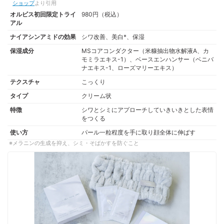
ショップ
より引用
オルビス初回限定トライ
980円（税込）
アル
ナイアシンアミドの効果
シワ改善、美白*、保湿
保湿成分
MSコアコンダクター（米糠抽出物水解液A、カ
モミラエキス-1）、ベースエンハンサー（ベニバ
ナエキス-1、ローズマリーエキス）
テクスチャ
こっくり
タイプ
クリーム状
特徴
シワとシミにアプローチしていきいきとした表情
をつくる
使い方
パール一粒程度を手に取り顔全体に伸ばす
メラニンの生成を抑え、シミ・そばかすを防ぐこと