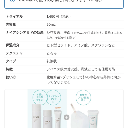
トライアル
1,490円（税込）
内容量
50mL
ナイアシンアミドの効果
シワ改善、美白
（メラニンの生成を抑え、日焼けによる
しみ、そばかすを防ぐ）
保湿成分
ヒト型セラミド、アミノ酸、スクワランなど
テクスチャ
とろみ
タイプ
乳液状
特徴
デパコス級の贅沢感。乳液としても使用可能
使い方
化粧水後2プッシュして顔の中心から外側に向か
ってなじませる