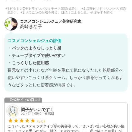
1:ビタミンCテトライソパルミテート(保湿成分）、※2:塩酸ピリドキシン(ハリ保湿
成分）、※3:メラニンの生成を抑え、日焼けによるしみ、そばかすを防ぐ
コスメコンシェルジュの評価
・パックのようなしっとり感
・チューブタイプで使いやすい
・こっくりした使用感
目元などの小じわなど年齢を重ねて気になりだした乾燥部分へ
使いやすいこっくり系クリーム。しっかり肌を守ってくれるよ
うなピタっとした密着感が特徴です。
公式サイトの口コミ
調子がいいです！
おだじ｜40代｜敏感肌
(5.0)
こういったスティックタイプ形の美容液って、せいぜい使い心地が良い位
でしょう？と思いながら、購入したのですが。。。 私は笑うと目周りが