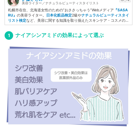
美容ライター／ナチュラルビューティスタイリスト
札幌市在住、北海道女性のための“おささっちゃう”Webメディア
『SASA
RU』
の美容ライター。
日本化粧品検定
2級や
ナチュラルビューティスタイ
リスト検定
など、美容に関する知識を取り揃えたスキンケア・コスメのプ
ロ。自らも執筆を行うなど美容記事の経験が豊富。コスメライター養成講
座ベーシックコースを修了しており、美容ライターに必要な基礎知識や薬
ナイアシンアミドの効果によって選ぶ
機法を学ぶ。