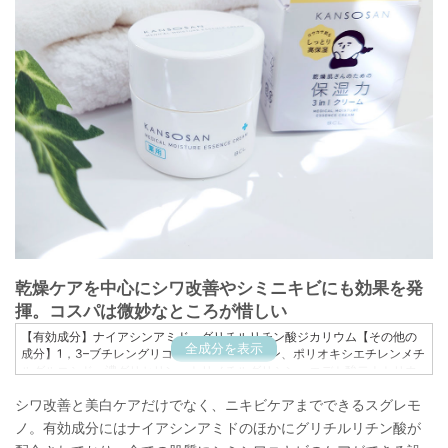
乾燥ケアを中心にシワ改善やシミニキビにも効果を発
揮。コスパは微妙なところが惜しい
【有効成分】ナイアシンアミド、グリチルリチン酸ジカリウム【その他の
全成分を表示
成分】1，3–ブチレングリコール、ジグリセリン、ポリオキシエチレンメチ
ルグルコシド、濃グリセリン、トリメチルグリシン、エデト酸二ナトリウ
ム、シロキクラゲ多糖体、1，2–ペンタンジオール、ヒドロキシエチルセル
シワ改善と美白ケアだけでなく、ニキビケアまでできるスグレモ
ロース、加水分解ヒアルロン酸、カルボキシビニルポリマー、アクリル
酸・メタクリル酸アルキル共重合体、水酸化カリウム、流動パラフィン、
ノ。有効成分にはナイアシンアミドのほかにグリチルリチン酸が
植物性スクワラン、ベヘニルアルコール、Ｎ–ラウロイル–Ｌ–グルタミン酸