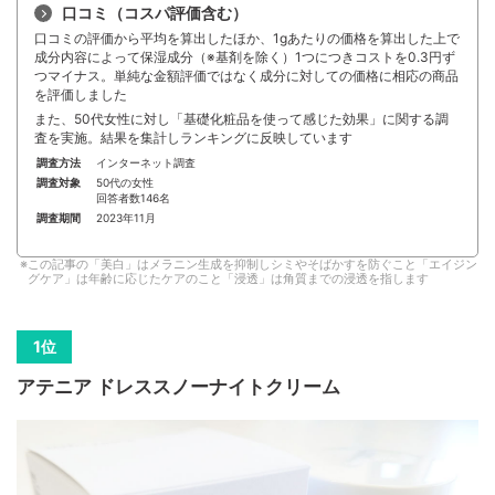
口コミ（コスパ評価含む）
口コミの評価から平均を算出したほか、1gあたりの価格を算出した上で
成分内容によって保湿成分（※基剤を除く）1つにつきコストを0.3円ず
つマイナス。単純な金額評価ではなく成分に対しての価格に相応の商品
を評価しました
また、50代女性に対し「基礎化粧品を使って感じた効果」に関する調
査を実施。結果を集計しランキングに反映しています
調査方法
インターネット調査
調査対象
50代の女性
回答者数146名
調査期間
2023年11月
この記事の「美白」はメラニン生成を抑制しシミやそばかすを防ぐこと「エイジン
グケア」は年齢に応じたケアのこと「浸透」は角質までの浸透を指します
アテニア ドレススノーナイトクリーム