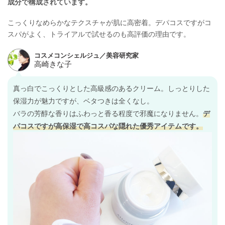
成分で構成されています。
d-δ-トコフェロール、リン酸2Na、リン酸2水素Na、香料、フェノキシエ
タノール
こっくりなめらかなテクスチャが肌に高密着。デパコスですがコ
スパがよく、トライアルで試せるのも高評価の理由です。
真っ白でこっくりとした高級感のあるクリーム。しっとりした
保湿力が魅力ですが、ベタつきは全くなし。
バラの芳醇な香りはふわっと香る程度で邪魔になりません。
デ
パコスですが高保湿で高コスパな隠れた優秀アイテムです。