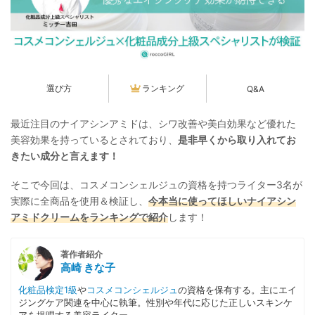
選び方
ランキング
Q&A
最近注目のナイアシンアミドは、シワ改善や美白効果など優れた
美容効果を持っているとされており、
是非早くから取り入れてお
きたい成分と言えます！
そこで今回は、コスメコンシェルジュの資格を持つライター3名が
実際に全商品を使用＆検証し、
今本当に使ってほしいナイアシン
アミドクリームをランキングで紹介
します！
著作者紹介
高崎 きな子
化粧品検定1級
や
コスメコンシェルジュ
の資格を保有する。主にエイ
ジングケア関連を中心に執筆。性別や年代に応じた正しいスキンケ