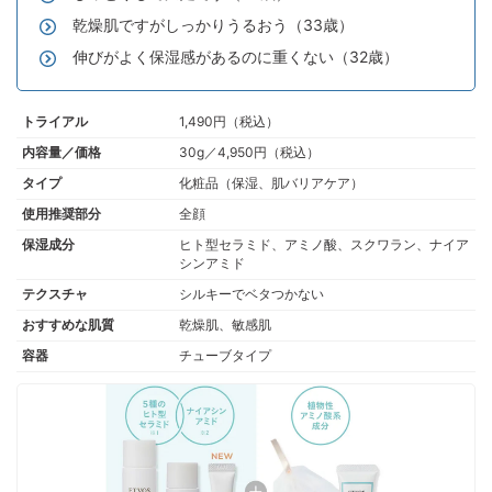
乾燥肌ですがしっかりうるおう（33歳）
伸びがよく保湿感があるのに重くない（32歳）
トライアル
1,490円（税込）
内容量／価格
30g／4,950円（税込）
タイプ
化粧品（保湿、肌バリアケア）
使用推奨部分
全顔
保湿成分
ヒト型セラミド、アミノ酸、スクワラン、ナイア
シンアミド
テクスチャ
シルキーでベタつかない
おすすめな肌質
乾燥肌、敏感肌
容器
チューブタイプ