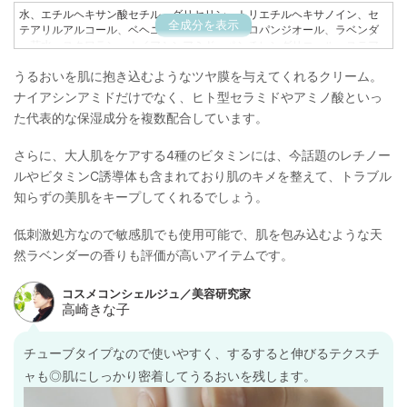
水、エチルヘキサン酸セチル、グリセリン、トリエチルヘキサノイン、セ
全成分を表示
テアリルアルコール、ベヘニルアルコール、プロパンジオール、ラベンダ
ー花水、スクワラン、ナイアシンアミド、ペンチレングリコール、ステア
リルアルコール、BG、セラミドEOP、セラミドNG、セラミドNP、セラミ
うるおいを肌に抱き込むようなツヤ膜を与えてくれるクリーム。
ドAG、セラミドAP、クリスマムマリチマムエキス、フィトスフィンゴシ
ン、コレステロール、フィトステロールズ、ヒアルロン酸Na、テトラヘキ
ナイアシンアミドだけでなく、ヒト型セラミドやアミノ酸といっ
シルデカン酸アスコルビル、トコフェロール、パルミチン酸レチノール、
た代表的な保湿成分を複数配合しています。
パンテノール、PCA-Na、セリン、グリシン、グルタミン酸、アラニン、
アルギニン、トレオニン、プロリン、タウリン、ロイシン、バリン、イソ
ロイシン、リシンHCl、ヒスチジンHCl、アラントイン、フェニルアラニ
さらに、大人肌をケアする4種のビタミンには、今話題のレチノー
ン、テオブロマグランジフロルム種子脂、マカデミアナッツ脂肪酸フィト
ルやビタミンC誘導体も含まれており肌のキメを整えて、トラブル
ステリル、ヒマワリ種子油、コーン油、シア脂、ホホバ種子油、メドウフ
知らずの美肌をキープしてくれるでしょう。
ォーム油、ダイマージリノール酸(フィトステリル/イソステアリル/セチル/
ステアリル/ベヘニル)、ラウロイルグルタミン酸ジ(フィトステリル/オクチ
ルドデシル)、水添パーム油、ステアリン酸グリセリル(SE)、デカイソステ
低刺激処方なので敏感肌でも使用可能で、肌を包み込むような天
アリン酸ポリグリセリル-10、ミリスチン酸ポリグリセリル-10、イソステ
然ラベンダーの香りも評価が高いアイテムです。
アリン酸イソステアリル、トリベヘニン、ステアリン酸グリセリル、トリ
(カプリル酸/カプリン酸)グリセリル、オクタステアリン酸ポリグリセリ
ル-6、ベヘン酸グリセリル、水酸化Na、EDTA-2Na、キサンタンガム、カ
ルボマー、水添レシチン、ペンタステアリン酸ポリグリセリル-10、ラウロ
イルラクチレートNa、ステアロイルラクチレートNa、ラベンダー油、エチ
ルヘキシルグリセリン、フェノキシエタノール
チューブタイプなので使いやすく、するすると伸びるテクスチ
ャも◎肌にしっかり密着してうるおいを残します。