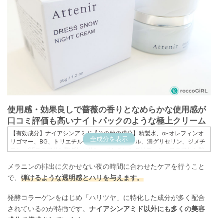
使用感・効果良しで薔薇の香りとなめらかな使用感が
口コミ評価も高いナイトパックのような極上クリーム
【有効成分】ナイアシンアミド【その他の成分】精製水、α-オレフィンオ
全成分を表示
リゴマー、BG、トリエチルヘキサン酸グリセリル、濃グリセリン、ジメチ
コン、SEステアリン酸グリセリン、ペンチレングリコール、ステアリン酸
POEソルビタン、ベヘニルアルコール、ステアリン酸、グリセリルグルコ
メラニンの排出に欠かせない夜の時間に合わせたケアを行うこと
シド液、アクリル酸ナトリウム・アクリロイルジメチルタウリン酸ナトリ
ウム共重合体/イソヘキサデカン/ポリソルベート80、テトラエチルヘキサ
で、
弾けるような透明感とハリを与えます。
ン酸ペンタエリスリチル、酵母エキス-3、加水分解コラーゲン液-4、L-エ
ルゴチオネイン液、茶エキス-1、グリコーゲン、ローヤルゼリーエキス、
発酵コラーゲンをはじめ「ハリツヤ」に特化した成分が多く配合
ノバラ油、オレンジ油、マカデミアナッツ油脂肪酸フィトステリル、フィ
トステロール、キサンタンガム、カルボキシビニルポリマー、オレイン酸
されているのが特徴です。
ナイアシンアミド以外にも多くの美容
ソルビタン、天然ビタミンE、水酸化K、脂肪酸ジペンタエリスリチル-2、