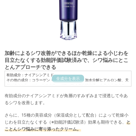
加齢によるシワ改善ができるほか乾燥による小じわを
目立たなくする効能評価試験済みで、シワ悩みにとこ
とんアプローチできる
有効成分：ナイアシンアミド
全成分を表示
その他の成分：コラーゲン・トリペプチド F、加水分解ヒアルロン酸、天
然ビタミンE、メリッサエキス、メマツヨイグサ抽出液、カモミラエキス
(1)、スターフルーツ葉エキス、サラシミツロウ、クエン酸、濃グリセリ
有効成分のナイアシンアミドが角層のすみずみまで浸透して今あ
ン、イノシット、キサンタンガム、1,2-ペンタンジオール、1,3-ブチレング
リコール、トリ2-エチルヘキサン酸グリセリル、ミリスチン酸オクチルド
るシワを改善します。
デシル、メチルポリシロキサン、硬化油、ジペンタエリトリット脂肪酸エ
ステル(1)、アラキルグルコシド・アラキルアルコール・ベヘニルアルコー
さらに、15種の美容成分（保湿成分として配合）によって乾燥小
ル、自己乳化型モノステアリン酸グリセリル、グリセリンモノ2-エチルヘ
キシルエーテル、カルボキシビニルポリマー、フェノキシエタノール、水
じわを目立たなくする（※効能評価試験済）効果も期待できる、
と
酸化ナトリウム
ことんシワ悩みに寄り添ったクリーム。