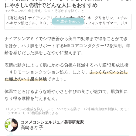
にやさしい設計でどんな人にもおすすめ
メラニンの生成を抑え、シミ・そばかすを防ぐこと
【有効成分】ナイアシンアミド 【その他の成分】水、グリセリン、エチル
全成分を表示
ヘキサン酸セチル、ＢＧ、ジグリセリン、α−オレフィンオリゴマー、ジメ
チコン、ダイマージリノール酸ジ（イソステアリル・フィトステリル）、
水添大豆リン脂質、パルミチン酸セチル、ベヘニルアルコール、米糠抽出
ナイアシンアミドでシワ改善から美白*1効果まで得ることができ
物水解液Ａ、カモミラエキス−１、ベニバナエキス−１、ローズマリーエキ
ス、ＰＥＧ（１２０）、ショ糖脂肪酸エステル、カルボキシビニルポリマ
るほか、ハリ肌をサポートするMSコアコンダクター*2を採用。年
ー、キサンタンガム、水酸化Ｋ、グリセリンエチルヘキシルエーテル、ビ
齢を感じだした肌をしなやかに整えます。
タミンＥ、フェノキシエタノール
表情の動きによって肌にかかる負担を軽減するハリ膜*3形成技術
「４Ｄモーションクッション処方」により、
ふっくらパンっとし
た極上のハリ感を体験
できます。
体温でとろけるような軽やかさと伸びの良さが魅力で、肌負担に
なり得る摩擦を与えません。
1 メラニンの生成を抑え、シミ・ソバカスを防ぐ、※2米糠抽出物水解液A、カモミ
ラエキス-1、※3物理的効果による