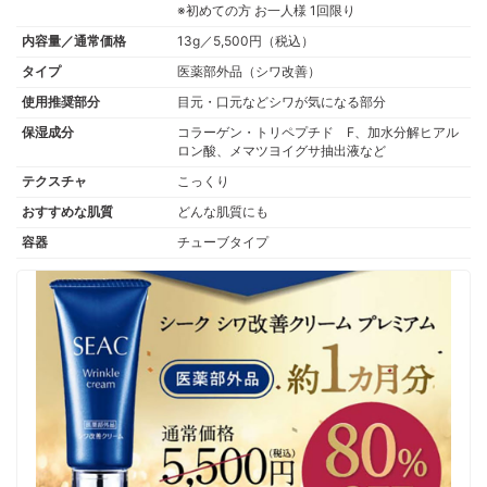
※初めての方 お一人様 1回限り
内容量／通常価格
13g／5,500円（税込）
タイプ
医薬部外品（シワ改善）
使用推奨部分
目元・口元などシワが気になる部分
保湿成分
コラーゲン・トリペプチド F、加水分解ヒアル
ロン酸、メマツヨイグサ抽出液など
テクスチャ
こっくり
おすすめな肌質
どんな肌質にも
容器
チューブタイプ