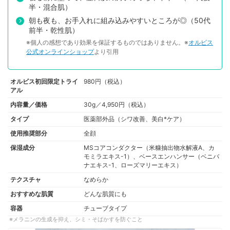
半・混合肌）
朝も夜も、お手入れに組み込みやすいところが◎（50代
前半・乾性肌）
※個人の感想であり効果を保証するものではありません。※
オルビス
公式オンラインショップ
より引用
オルビス初回限定トライ
980円（税込）
アル
内容量／価格
30g／4,950円（税込）
タイプ
医薬部外品（シワ改善、美白*ケア）
使用推奨部分
全顔
保湿成分
MSコアコンダクター（米糠抽出物水解液A、カ
モミラエキス-1）、ベースエンハンサー（ベニバ
ナエキス-1、ローズマリーエキス）
テクスチャ
なめらか
おすすめな肌質
どんな肌質にも
容器
チューブタイプ
メラニンの生成を抑え、シミ・そばかすを防ぐこと