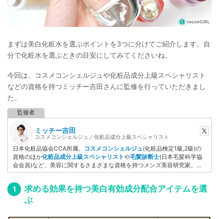
まずは美白化粧水を選ぶポイントを3つに分けてご紹介します。自
分で化粧水を選ぶときの目安にしてみてくださいね。
今回は、コスメコンシェルジュや化粧品成分上級スペシャリスト
などの資格を持つミッチー吉田さんに監修を行っていただきまし
た。
ミッチー吉田
コスメコンシェルジュ／化粧品成分上級スペシャリスト
日本化粧品協会CCA所属。
コスメコンシェルジュ
(化粧品検定1級,2級)の
資格のほか
化粧品成分上級スペシャリスト
や
毛髪診断士
(日本毛髪科学協
会会員)など、美容に関するさまざまな資格を持つメンズ美容研究家。妻
の肌トラブルをケアするために化粧品検定を取得後、美容ライターとして
自ら執筆するだけでなく記事監修など美容ジャンルを中心に活動してい
求める効果を持つ美白有効成分配合アイテムを選
る。
YMAA
（薬機法医療法認証）取得者。
ぶ