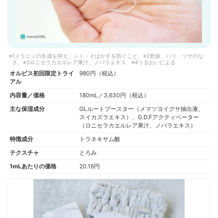
1メラニンの生成を抑え、シミ・そばかすを防ぐこと、※2乾燥、ハリ・ツヤのな
さ、※3ロニセラカエルレア果汁、ノバラエキス、※4うるおいによる
オルビス初回限定トライ
980円（税込）
アル
内容量／価格
180mL／3,630円（税込）
主な保湿成分
GLルートブースター（メマツヨイグサ抽出液、
スイカズラエキス）、G.D.Fアクティベーター
（ロニセラカエルレア果汁、ノバラエキス）
特徴成分
トラネキサム酸
テクスチャ
とろみ
1mLあたりの価格
20.16円