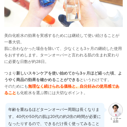
美白化粧水の効果を実感するためには継続して使い続けることが
一番大切。
肌に合わなかった場合を除いて、少なくとも3ヶ月の継続した使用
をおすすめします。ターンオーバーと言われる肌の生まれ変わり
に必要な日数が約28日。
つまり
新しいスキンケアを使い始めてから3ヶ月ほど経った頃、よ
うやく商品の効果を確かめることができる
というわけです。
そのためにも
無理なく続けられる価格と、自分好みの使用感であ
ること
も化粧水を選ぶ際には大切なポイント。
年齢を重ねるほどターンオーバー周期は長くなりま
す。40代や50代の肌は20代の約2倍の時間が必要に
ミッチー
吉田
なったりするので、できるだけ長く使ってみること