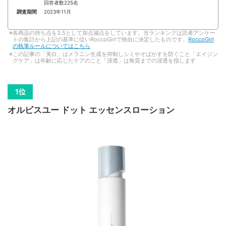
回答者数225名
調査期間
2023年11月
各商品の持ち点を3.5として加点減点をしています。当ランキングは読者アンケー
トの集計から上記の基準に従いRoccoGirlで独自に決定したものです。
RoccoGirl
の執筆ルールについてはこちら
この記事の「美白」はメラニン生成を抑制しシミやそばかすを防ぐこと「エイジン
グケア」は年齢に応じたケアのこと「浸透」は角質までの浸透を指します
オルビスユー ドット エッセンスローション