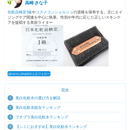
高崎 きな子
化粧品検定1級
や
コスメコンシェルジュ
の資格を保有する。主にエイ
ジングケア関連を中心に執筆。性別や年代に応じた正しいスキンケ
アを提唱する美容ライター
@rocco_kinak0さんをフォロー
目次
1
美白化粧水の選び方を解説
2
美白化粧水総合ランキング
3
プチプラ美白化粧水ランキング
4
【シミにおすすめ】美白化粧水ランキング