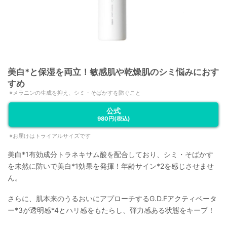
美白*と保湿を両立！敏感肌や乾燥肌のシミ悩みにおす
すめ
メラニンの生成を抑え、シミ・そばかすを防ぐこと
公式
980円
(税込)
お届けはトライアルサイズです
美白*1有効成分トラネキサム酸を配合しており、シミ・そばかす
を未然に防いで美白*1効果を発揮！年齢サイン*2を感じさせませ
ん。
さらに、肌本来のうるおいにアプローチするG.D.Fアクティベータ
ー*3が透明感*4とハリ感をもたらし、弾力感ある状態をキープ！