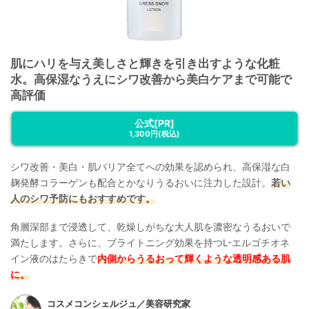
肌にハリを与え美しさと輝きを引き出すような化粧
水。高保湿なうえにシワ改善から美白ケアまで可能で
高評価
公式[PR]
1,300円
(税込)
シワ改善・美白・肌バリア全てへの効果を認められ、高保湿な白
麹発酵コラーゲンも配合とかなりうるおいに注力した設計。
若い
人のシワ予防にもおすすめです。
角層深部まで浸透して、乾燥しがちな大人肌を濃密なうるおいで
満たします。さらに、ブライトニング効果を持つL-エルゴチオネ
イン液のはたらきで
内側からうるおって輝くような透明感ある肌
に。