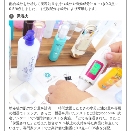
配合成分を分析して美容効果を持つ成分や有効成分1つにつき0.3点～
0.5加点しました。（点数配分は成分により変動します）
保湿力
塗布後の肌の水分量を計測、一時間放置したときの水分と油分量を専用
の機器でチェック。さらに、機器を用いたテストとは別にroccoGiRL読
者アンケートで5段階評価テストを実施。「とても保湿された」または
「保湿された」と答えた割合が70％以上の支持を得た商品に加点して
います。専門家テストでは高評価な順番に0.3点～0.05点を分配。