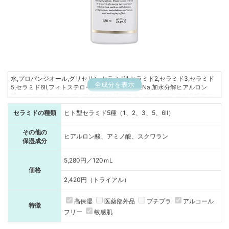
水,プロパンジオール,グリセリン,セラミド1,セラミド2,セラミド3,セラミド
全成分を表示
5,セラミド6Ⅱ,フィトステロールズ,ヒアルロン酸Na,加水分解ヒアルロン
酸,α-アルブチン,アルガニアスピノサ芽細胞エキス,シロキクラゲ多糖体,ヒ
ドロキシプロリン,ポリクオタニウム-51,イソマルト,PCA-Na,セリン,グリシ
セラミドの種類
ヒト型セラミド5種（1、2、3、5、6Ⅱ）
ン,グルタミン酸,アラニン,アルギニン,トレオニン,プロリン,タウリン,ロイシ
ン,バリン,イソロイシン,チロシン,フェニルアラニン,アスパラギン酸Na,リシ
ンHCl,ヒスチジンHCl,イノシン酸2Na,グアニル酸2Na,アラントイン,ザクロ
その他の
ヒアルロン酸、アミノ酸、スクワラン
果皮エキス,ダイズ種子エキス,ナットウガム,クインスシードエキス,スクワ
保湿成分
ラン,ホホバ種子油,トコフェロール,1,2-ヘキサンジオール,BG,キサンタンガ
ム,クエン酸,(アクリル酸ヒドロキシエチル/アクリロイルジメチルタウリン
5,280円／120ｍL
Na)コポリマー,レシチン,水添レシチン,ノバラ油,ローズウッド木油,ニオイ
価格
テンジクアオイ油,エチルヘキシルグリセリン,フェノキシエタノール
2,420円（トライアル）
高保湿
医薬部外品
プチプラ
アルコール
特徴
フリー
敏感肌