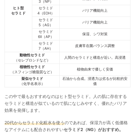
3（NP）
ヒト型
セラミド
バリア機能向上
セラミド
4（EOH）
セラミド
バリア機能向上
5（AG）
セラミド
保湿、シワ対策
6Ⅱ（AP）
セラミド
皮膚常在菌バランス調整
7（AH）
動物性セラミド
人間のセラミドと構造が近い。高浸透
（セレブロシドなど）
植物性セラミド
植物由来で優しく安価
（スフィンゴ糖脂質など）
疑似セラミド
石油から合成。浸透力は劣るが比較的安
（化学名表示）
価
この中で最もおすすめなのはヒト型セラミド。人の肌に存在する
セラミドと構造が似ているので肌になじみやすく、優れたバリア
効果を発揮します。
20代からセラミド化粧水を使う
のであれば、保湿力が高く低価格
なアイテムにも配合されやすい
セラミド2（NG）がおすすめ。