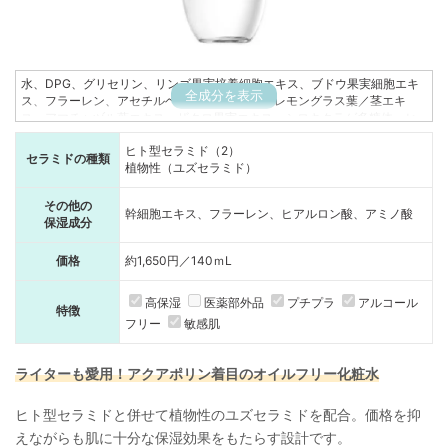
水、DPG、グリセリン、リンゴ果実培養細胞エキス、ブドウ果実細胞エキ
全成分を表示
ス、フラーレン、アセチルヘキサペプチド-8、レモングラス葉／茎エキ
ス、アマチャヅル葉エキス、ザクロ果実エキス、シロキクラゲ多糖体、ヒ
アルロン酸Na、アラニン、アルギニン、セリン、PCA-Na、ユズ果実エキ
ヒト型セラミド（2）
ス、セラミドNG、マンダリンオレンジ果皮エキス、ベタイン、イソマル
セラミドの種類
植物性（ユズセラミド）
ト、水添レシチン、フィトステロールズ、PVP、キサンタンガム、レシチ
ン、ソルビン酸K、安息香酸Na、クエン酸Na、クエン酸、BG、フェノキシ
エタノール
その他の
幹細胞エキス、フラーレン、ヒアルロン酸、アミノ酸
保湿成分
価格
約1,650円／140ｍL
高保湿
医薬部外品
プチプラ
アルコール
特徴
フリー
敏感肌
ライターも愛用！アクアポリン着目のオイルフリー化粧水
ヒト型セラミドと併せて植物性のユズセラミドを配合。価格を抑
えながらも肌に十分な保湿効果をもたらす設計です。