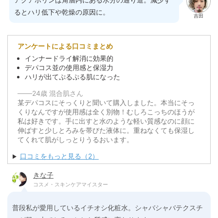
るとハリ低下や乾燥の原因に。
吉田
アンケートによる口コミまとめ
インナードライ解消に効果的
デパコス並の使用感と保湿力
ハリが出てぷるぷる肌になった
───24歳 混合肌さん
某デパコスにそっくりと聞いて購入しました。本当にそっ
くりなんですが使用感は全く別物！むしろこっちのほうが
私は好きです。手に出すと水のような軽い質感なのに顔に
伸ばすと少しとろみを帯びた液体に。重ねなくても保湿し
てくれて肌がしっとりうるおいます。
口コミをもっと見る（2）
きな子
コスメ・スキンケアマイスター
普段私が愛用しているイチオシ化粧水。シャバシャバテクスチ