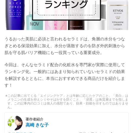
うるおった美肌に必須と言われるセラミドは、角層の水分をつな
ぎとめる保湿効果に加え、水分が蒸散するのを防ぎ外的刺激から
肌を守る肌バリア機能にも一役買っている重要成分。
今回は、そんなセラミド配合の化粧水を専門家が実際に使用して
ランキング化。一般的にはあまり知られていないセラミドの効果
を解説するとともに、本当におすすめできる商品だけを紹介しま
す！
この記事に出てくる「エイジングケア」とは年齢に応じたケアのこと、「美白」は
メラニンの生成を抑えシミやそばかすを防ぐこと、「浸透」は角質層までを指しま
す。この記事内の口コミは個人の感想であり、効果・効能を示すものではありませ
ん。
著作者紹介
高崎 きな子