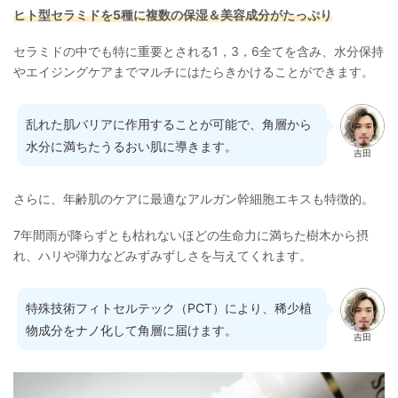
ヒト型セラミドを5種に複数の保湿＆美容成分がたっぷり
セラミドの中でも特に重要とされる1，3，6全てを含み、水分保持
やエイジングケアまでマルチにはたらきかけることができます。
乱れた肌バリアに作用することが可能で、角層から
水分に満ちたうるおい肌に導きます。
吉田
さらに、年齢肌のケアに最適なアルガン幹細胞エキスも特徴的。
7年間雨が降らずとも枯れないほどの生命力に満ちた樹木から摂
れ、ハリや弾力などみずみずしさを与えてくれます。
特殊技術フィトセルテック（PCT）により、稀少植
物成分をナノ化して角層に届けます。
吉田