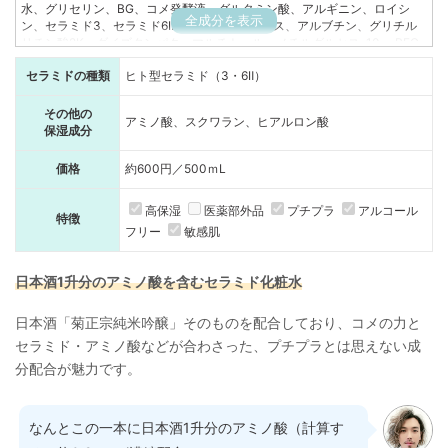
水、グリセリン、BG、コメ発酵液、グルタミン酸、アルギニン、ロイシ
全成分を表示
ン、セラミド3、セラミド6Ⅱ、 プラセンタエキス、アルブチン、グリチル
リチン酸2K、ダイズタンパク、マルチトール、メチルグルセス-10、 PEG-
60水添ヒマシ油、ヒドロキシエチルセルロース、(スチレン/アクリル酸ア
セラミドの種類
ヒト型セラミド（3・6Ⅱ）
ルキル)コポリマーNa、 クエン酸、クエン酸Na、フェノキシエタノール、
メチルパラベン、香料
その他の
アミノ酸、スクワラン、ヒアルロン酸
保湿成分
価格
約600円／500ｍL
高保湿
医薬部外品
プチプラ
アルコール
特徴
フリー
敏感肌
日本酒1升分のアミノ酸を含むセラミド化粧水
日本酒「菊正宗純米吟醸」そのものを配合しており、コメの力と
セラミド・アミノ酸などが合わさった、プチプラとは思えない成
分配合が魅力です。
なんとこの一本に日本酒1升分のアミノ酸（計算す