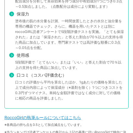
配合成分を分析して美容効果を持つ成分や有効成分1つにつき0.3点
～0.5加点しました。（点数配分は成分により変動します）
保湿力
塗布後の肌の水分量を計測、一時間放置したときの水分と油分量を
専用の機器でチェック。さらに、機器を用いたテストとは別に
roccoGiRL読者アンケートで5段階評価テストを実施。「とても保湿
された」または「保湿された」と答えた割合が70％以上の支持を得
た商品に加点しています。専門家テストでは高評価な順番に0.3点
～0.05点を分配。
使用感
5段階評価で「とてもいい」または「いい」と答えた割合で70％以
上の支持を得た商品に加点しています。
口コミ（コスパ評価含む）
口コミの評価から平均を算出したほか、1gあたりの価格を算出した
上で成分内容によって保湿成分（※基剤を除く）1つにつきコストを
0.3円ずつマイナス。単純な金額評価ではなく成分に対しての価格
に相応の商品を評価しました。
RoccoGirlの執筆ルールについてはこちら
※各商品の持ち点を3.5として加点減点をしています。
※当ランキングは読者アンケートの集計から上記の基準に従いRoccoGirlで独自に決