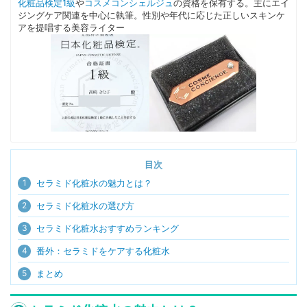
化粧品検定1級
や
コスメコンシェルジュ
の資格を保有する。主にエイ
ジングケア関連を中心に執筆。性別や年代に応じた正しいスキンケ
アを提唱する美容ライター
目次
1
セラミド化粧水の魅力とは？
2
セラミド化粧水の選び方
3
セラミド化粧水おすすめランキング
4
番外：セラミドをケアする化粧水
5
まとめ