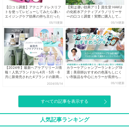
【口コミ調査】アテニア ドレスリフ
【実は凄い効果アリ】資生堂 HAKU
トを使ってレビューしてみたら凄い
の化粧水アクティブメラノリリーサ
エイジングケア効果の持ち主だった
ーの口コミ調査！実際に購入してレ
ビューしてみた
05/15更新
05/14更新
ヘアケア
髪質ケア
【2024年】最新ヘアケアリリース情
カラーケアシャンプーランキング19
報！人気ブランドから4月・5月・6
選｜美容師おすすめの色落ちしにく
月に新発売された4ブランドの新商
い市販品を中心にカラーが長持ちす
品をピックアップして紹介
るアイテムを厳選
05/13更新
2024/05/14
すべての記事を表示する
人気記事ランキング