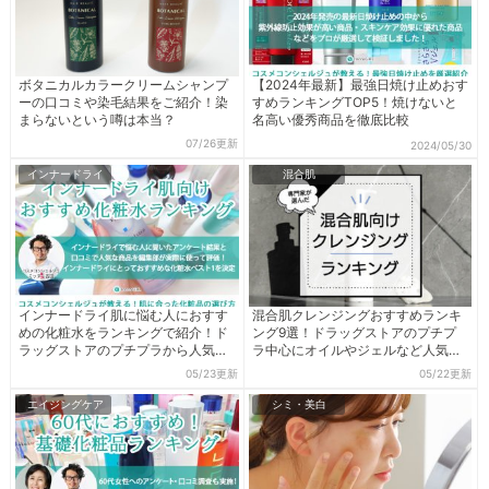
ボタニカルカラークリームシャンプ
【2024年最新】最強日焼け止めおす
ーの口コミや染毛結果をご紹介！染
すめランキングTOP5！焼けないと
まらないという噂は本当？
名高い優秀商品を徹底比較
07/26更新
2024/05/30
インナードライ
混合肌
インナードライ肌に悩む人におすす
混合肌クレンジングおすすめランキ
めの化粧水をランキングで紹介！ド
ング9選！ドラッグストアのプチプ
ラッグストアのプチプラから人気有
ラ中心にオイルやジェルなど人気商
名商品まで検証
品を厳選
05/23更新
05/22更新
エイジングケア
シミ・美白