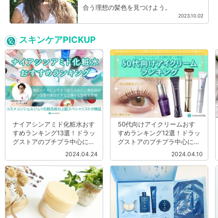
合う理想の髪色を見つけよう。
2023.10.02
スキンケアPICKUP
ナイアシンアミド化粧水おす
50代向けアイクリームおす
すめランキング13選！ドラッ
すめランキング12選！ドラッ
グストアのプチプラ中心にコ
グストアのプチプラ中心にま
スメコンシェルジュが使って
ぶたのハリを復活させるよう
2024.04.24
2024.04.10
優秀商品を厳選
な優秀商品を厳選