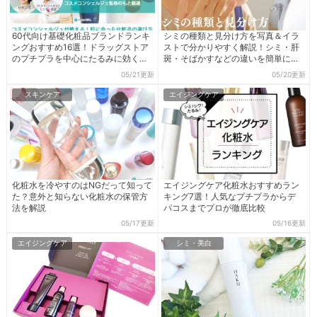
60代向け基礎化粧品ブランドランキ
シミの種類と見分け方を写真＆イラ
ングおすすめ16選！ドラッグストア
ストで分かりやすく解説！シミ・肝
のプチプラを中心にたるみに効くと
斑・そばかすなどの違いを簡単に理
噂の人気商品を比較
解できる！
05/21更新
05/20更新
スキンケア
エイジングケア
化粧水を冷やすのはNGだって知って
エイジングケア化粧水おすすめラン
た？意外と知らない化粧水の保管方
キング7選！人気なプチプラからデ
法を解説
パコスまでプロが徹底比較
05/17更新
05/16更新
エイジングケア
シミ・美白