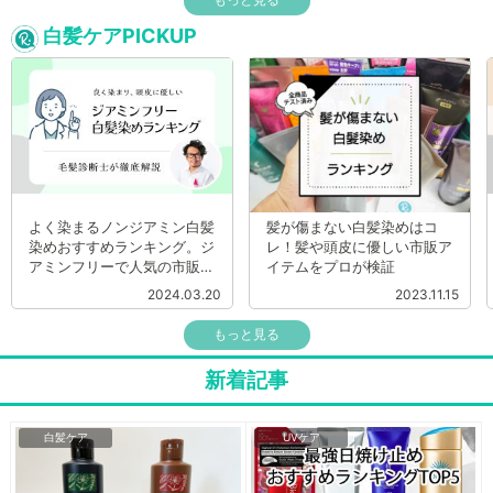
白髪ケアPICKUP
よく染まるノンジアミン白髪
髪が傷まない白髪染めはコ
染めおすすめランキング。ジ
レ！髪や頭皮に優しい市販ア
アミンフリーで人気の市販品
イテムをプロが検証
を毛髪診断士が徹底調査
2024.03.20
2023.11.15
もっと見る
新着記事
白髪ケア
UVケア