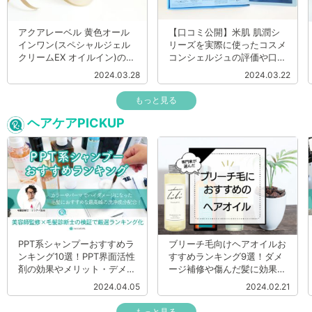
アクアレーベル 黄色オール
【口コミ公開】米肌 肌潤シ
インワン(スペシャルジェル
リーズを実際に使ったコスメ
クリームEX オイルイン)の口
コンシェルジュの評価や口コ
コミを大公開！実際に使った
ミを紹介します
2024.03.28
2024.03.22
プロの感想も
もっと見る
ヘアケアPICKUP
PPT系シャンプーおすすめラ
ブリーチ毛向けヘアオイルお
ンキング10選！PPT界面活性
すすめランキング9選！ダメ
剤の効果やメリット・デメリ
ージ補修や傷んだ髪に効果的
ットを美容師監修のもと紹介
な市販商品を厳選比較
2024.04.05
2024.02.21
もっと見る