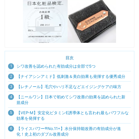
目次
1
シワ改善を認められた有効成分は全部で5つ
2
【ナイアシンアミド】低刺激＆美白効果も発揮する優秀成分
3
【レチノール】毛穴やハリ不足などエイジングケアの味方
4
【ニールワン】日本で初めてシワ改善の効果を認められた新
規成分
5
【VEP-M】安定化ビタミンE誘導体とも言われ最もパワフルな
効果を発揮する
6
【ライスパワー®No.11+】水分保持能改善の有効成分が進
化！史上初のダブル改善成分