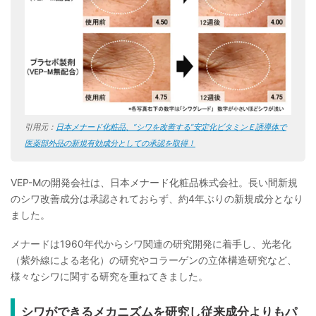
引用元：
日本メナード化粧品、“シワを改善する”安定化ビタミンＥ誘導体で
医薬部外品の新規有効成分としての承認を取得！
VEP-Mの開発会社は、日本メナード化粧品株式会社。長い間新規
のシワ改善成分は承認されておらず、約4年ぶりの新規成分となり
ました。
メナードは1960年代からシワ関連の研究開発に着手し、光老化
（紫外線による老化）の研究やコラーゲンの立体構造研究など、
様々なシワに関する研究を重ねてきました。
シワができるメカニズムを研究し従来成分よりもパ