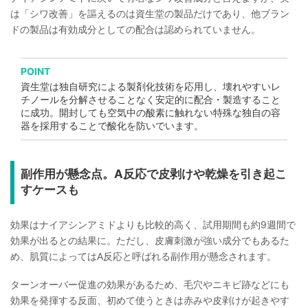
は「シワ改善」を謳えるのは資生堂の製品だけであり、他ブラン
ドの製品は有効成分としての配合は認められていません。
POINT
資生堂は独自研究による製剤化技術を応用し、壊れやすいレ
チノールを分解させることなく安定的に配合・製造すること
に成功。開封しても空気中の酸素に触れない特殊な独自の容
器を採用することで酸化を防いでいます。
副作用が懸念点。A反応で皮剥けや乾燥を引き起こ
すケースも
効果はナイアシンアミドよりも比較的高く、試用期間も約9週間で
効果が出るとの結果に。ただし、皮膚刺激が強い成分でもあるた
め、肌質によってはA反応と呼ばれる副作用が懸念されます。
ターンオーバー促進の効果があるため、毛穴やニキビ跡などにも
効果を発揮する反面、初めて使うときは赤みや皮剥けが起きやす