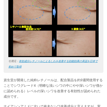
引用元：
有効成分レチノールによるしわを改善する効能効果の承認を日本で
初めて取得
資生堂が開発した純粋レチノールは、配合製品を約9週間使用する
ことでシワグレード4（明瞭な浅いシワの中にやや深いシワが僅か
に認められる）レベルの深いシワを改善する有効性が認められた
成分です。
ナイアシンアミドに次いで有名なシワ改善成分と言えますが、実