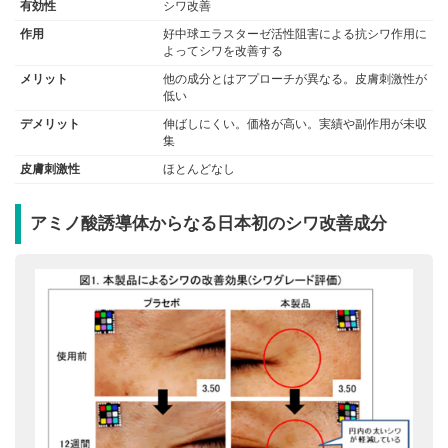
有効性
シワ改善
作用
好中球エラスターゼ活性阻害による抗シワ作用に
よってシワを改善する
メリット
他の成分とはアプローチが異なる。皮膚刺激性が
低い
デメリット
伸ばしにくい。価格が高い。実績や副作用が未収
集
皮膚刺激性
ほとんどなし
アミノ酸誘導体からなる日本初のシワ改善成分