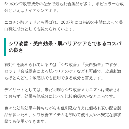
5つのシワ改善成分のなかで最も配合製品が多く、ポピュラーな成
分といえばナイアシンアミド。
ニコチン酸アミドとも呼ばれ、2007年にはP&Gの申請によって美
白有効成分としても認められています。
シワ改善・美白効果・肌バリアケアもできるコスパ
の良さ
有効性を認められているのは「シワ改善」「美白効果」ですが、
セラミド合成促進による肌バリアのケアなども可能で、皮膚刺激
もほとんどなく敏感肌でも使用できる成分と言えます。
デメリットとしては、未だ明確なシワ改善メカニズムは発表され
ておらず、効果も他成分に比べて比較的穏やかなところです。
色々な効能効果を持ちながらも低刺激なうえに価格も安い配合製
品が多いため、シワ改善アイテムを初めて使う人や不安定な肌状
態でも使用ができます。