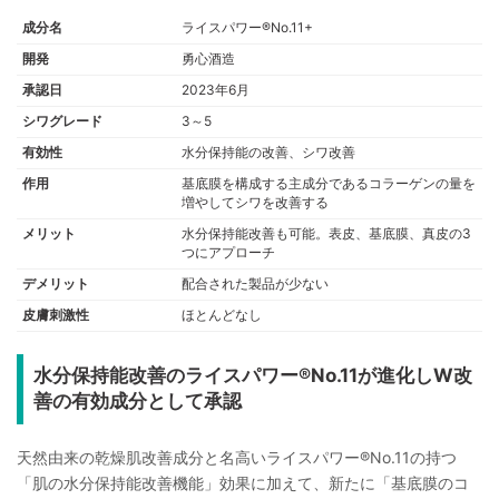
成分名
ライスパワー®No.11+
開発
勇心酒造
承認日
2023年6月
シワグレード
3～5
有効性
水分保持能の改善、シワ改善
作用
基底膜を構成する主成分であるコラーゲンの量を
増やしてシワを改善する
メリット
水分保持能改善も可能。表皮、基底膜、真皮の3
つにアプローチ
デメリット
配合された製品が少ない
皮膚刺激性
ほとんどなし
水分保持能改善のライスパワー®No.11が進化しW改
善の有効成分として承認
天然由来の乾燥肌改善成分と名高いライスパワー®No.11の持つ
「肌の水分保持能改善機能」効果に加えて、新たに「基底膜のコ