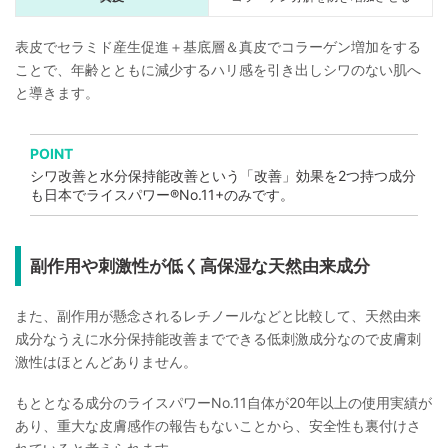
表皮でセラミド産生促進＋基底層＆真皮でコラーゲン増加をする
ことで、年齢とともに減少するハリ感を引き出しシワのない肌へ
と導きます。
POINT
シワ改善と水分保持能改善という「改善」効果を2つ持つ成分
も日本でライスパワー®No.11+のみです。
副作用や刺激性が低く高保湿な天然由来成分
また、副作用が懸念されるレチノールなどと比較して、天然由来
成分なうえに水分保持能改善までできる低刺激成分なので皮膚刺
激性はほとんどありません。
もととなる成分のライスパワーNo.11自体が20年以上の使用実績が
あり、重大な皮膚感作の報告もないことから、安全性も裏付けさ