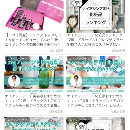
【口コミ調査】アテニア ドレスリフ
ナイアシンアミド化粧品ランキング
トを使ってレビューしてみたら凄い
12選！ドラッグストアのプチプラや
エイジングケア効果の持ち主だった
SNSで人気な韓国コスメをプロが本
気検証
05/15更新
05/09更新
エイジングケア
エイジングケア
ナイアシンアミド美容液おすすめラ
ナイアシンアミド化粧水おすすめラ
ンキング12選！ドラッグストアのプ
ンキング13選！ドラッグストアのプ
チプラから人気デパコスまで価格問
チプラ中心にコスメコンシェルジュ
わずプロが検証
が使って優秀商品を厳選
05/09更新
04/24更新
エイジングケア
エイジングケア