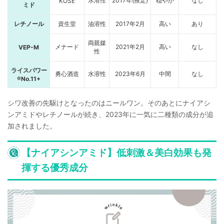
水溶性
2017年(推定)
穏やか
なし
KOSE
ミド
レチノール
資生堂
油溶性
2017年2月
高い
あり
両親媒
メナード
2021年2月
高い
なし
VEP-M
性
ライスパワー
勇心酒造
水溶性
2023年6月
中間
なし
®No.11+
シワ改善の先駆けとなったのはニールワン。そのあとにナイアシ
ンアミドやレチノールが続き、2023年に一気に二種類の成分が追
加されました。
【ナイアシンアミド】低刺激＆美白効果も発
揮する優秀成分