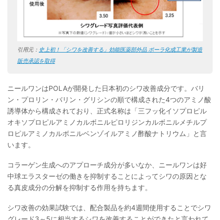
引用元：
史上初！「シワを改善する」効能医薬部外品 ポーラ化成工業が製造
販売承認を取得
ニールワンはPOLAが開発した日本初のシワ改善成分です。バリ
ン・プロリン・バリン・グリシンの順で構成された4つのアミノ酸
誘導体から構成されており、正式名称は「三フッ化イソプロピル
オキソプロピルアミノカルボニルピロリジンカルボニルメチルプ
ロピルアミノカルボニルベンゾイルアミノ酢酸ナトリウム」と言
います。
コラーゲン生成へのアプローチ成分が多いなか、ニールワンは好
中球エラスターゼの働きを抑制することによってシワの原因とな
る真皮成分の分解を抑制する作用を持ちます。
シワ改善の効果試験では、配合製品を約4週間使用することでシワ
グレード3～5に相当するシワを改善することができたと言われて