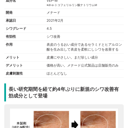
成分名
VEP-M
※dl-α-トコフェリルリン酸ナトリウムM
開発
メナード
承認日
2021年2月
シワグレード
4.5
有効性
シワ改善
作用
表皮のうるおい成分であるセラミドとヒアルロン
酸を生み出して表皮を柔軟にしシワを改善する
メリット
皮膚にやさしい。まだ珍しい成分
デメリット
価格が高い。メナード公式製品は店舗販売のみ
皮膚刺激性
ほとんどなし
長い研究期間を経て約4年ぶりに新規のシワ改善有
効成分として登場