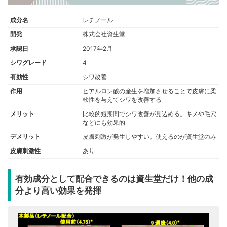
成分名
レチノール
開発
株式会社資生堂
承認日
2017年2月
シワグレード
4
有効性
シワ改善
作用
ヒアルロン酸の産生を増加させることで皮膚に柔
軟性を与えてシワを改善する
メリット
比較的短期間でシワ改善が見込める。キメや毛穴
などにも効果的
デメリット
皮膚刺激が発生しやすい。使えるのが資生堂のみ
皮膚刺激性
あり
有効成分として配合できるのは資生堂だけ！他の成
分より高い効果を発揮