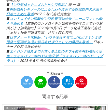
■
【シワ形成メカニズムと抗シワ製品】
楊 一 幸
■
有効成分レチノールによるしわを改善する効能効果の承認を
日本で初めて取得
2017-2 株式会社資生堂
■
コンドロイチン硫酸がシワ改善有効成分「ニールワン」の働
きを高める
【皮膚のコンドロイチン硫酸を増やすことでシワ対
策がより効果的に】2020年10月8日 ポーラ化成工業株式会社
（本社：神奈川県横浜市、社長：釘丸和也）
■
日本メナード化粧品、“シワを改善する”安定化ビタミンＥ誘
導体で医薬部外品の新規有効成分としての承認を取得！
日本メ
ナード化粧品株式会社
■
エイジング悩みまでも救う史上初のダブル改善有効成分が誕
生！ライスパワー®No.11の進化版「ライスパワー®No.11+（プ
ラス）」
2023年 6月 勇心酒造株式会社
\\ Share //
Twitter
Line
Facebook
hatena
Pinterest
関連する記事
エイジングケア
エイジングケア