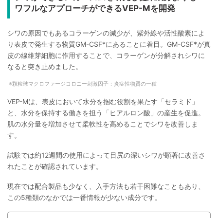
ワフルなアプローチができるVEP-Mを開発
シワの原因でもあるコラーゲンの減少が、紫外線や活性酸素によ
り表皮で発生する物質GM-CSF*にあることに着目。GM-CSF*が真
皮の線維芽細胞に作用することで、コラーゲンが分解されシワに
なると突き止めました。
顆粒球マクロファージコロニー刺激因子：炎症性物質の一種
VEP-Mは、表皮において水分を掴む役割を果たす「セラミド」
と、水分を保持する働きを担う「ヒアルロン酸」の産生を促進。
肌の水分量を増加させて柔軟性を高めることでシワを改善しま
す。
試験では約12週間の使用によって目尻の深いシワが顕著に改善さ
れたことが確認されています。
現在では配合製品も少なく、入手方法も若干困難なこともあり、
この5種類のなかでは一番情報が少ない成分です。