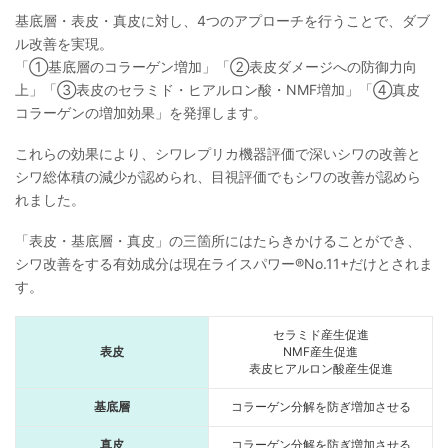
基底層・表皮・真皮に対し、4つのアプローチを行うことで、ダブ
ル改善を実現。
「①基底層のコラーゲン増加」「②表皮ダメージへの防御力向
上」「③表皮のセラミド・ヒアルロン酸・NMF増加」「④真皮
コラーゲンの増加効果」を発揮します。
これらの効果により、シワレプリカ機器評価で深いシワの改善と
シワ総体積の減少が認められ、目視評価でもシワの改善が認めら
れました。
「表皮・基底層・真皮」の三箇所にはたらきかけることができ、
シワ改善をする有効成分は現在ライスパワー®No.11+だけとされま
す。
セラミド産生促進
表皮
NMF産生促進
表皮ヒアルロン酸産生促進
基底層
コラーゲン分解を防ぎ増加させる
真皮
コラーゲン分解を防ぎ増加させる