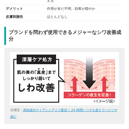
える
デメリット
作用が未だ不明。効果が穏やか
皮膚刺激性
ほとんどなし
ブランドを問わず使用できるメジャーなシワ改善成
分
引用元：
有効成分ナイアシンアミド配合！ 24 時間いつでも使えてハリツヤ
肌に