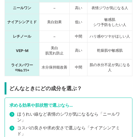
ニールワン
高い
表情ジワが気になる人
–
敏感肌
ナイアシンアミド
美白効果
低い
シワ予防をしたい人
レチノール
中間
ハリ感やツヤがほしい人
–
美白
高い
乾燥肌や敏感肌
VEP-M
肌荒れ防止
肌の水分不足が気になる
ライスパワー
水分保持能改善
中間
人
®No.11+
どんなときにどの成分を選ぶ？
求める効果や肌状態で選ぶなら…
ほうれい線など表情のシワが気になるなら「ニールワ
ン」
コスパの良さや求め安さで選ぶなら「ナイアシンアミ
ド」