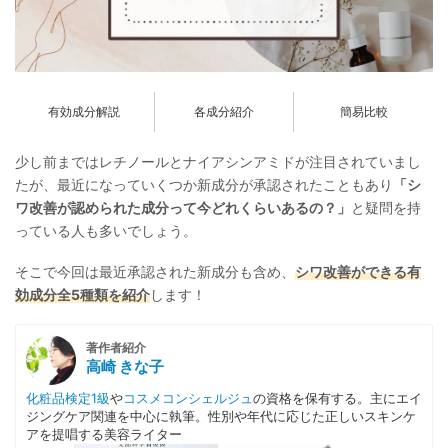
有効成分解説
各成分紹介
簡易比較
少し前まではレチノールとナイアシンアミドが注目されていまし
たが、最近になっていくつか新成分が承認されたこともあり
「シ
ワ改善が認められた成分って今どれくらいあるの？」
と疑問を持
っている人も多いでしょう。
そこで今回は最近承認された新成分も含め、
シワ改善ができる有
効成分全5種類を紹介
します！
著作者紹介
高崎 きな子
化粧品検定1級
や
コスメコンシェルジュ
の資格を保有する。主にエイ
ジングケア関連を中心に執筆。性別や年代に応じた正しいスキンケ
アを提唱する美容ライター