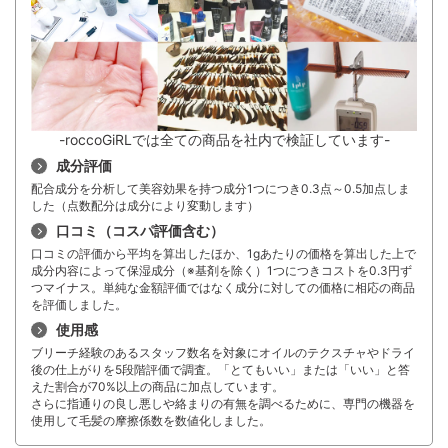
-roccoGiRLでは全ての商品を社内で検証しています-
成分評価
配合成分を分析して美容効果を持つ成分1つにつき0.3点～0.5加点しま
した（点数配分は成分により変動します）
口コミ（コスパ評価含む）
口コミの評価から平均を算出したほか、1gあたりの価格を算出した上で
成分内容によって保湿成分（※基剤を除く）1つにつきコストを0.3円ず
つマイナス。単純な金額評価ではなく成分に対しての価格に相応の商品
を評価しました。
使用感
ブリーチ経験のあるスタッフ数名を対象にオイルのテクスチャやドライ
後の仕上がりを5段階評価で調査。「とてもいい」または「いい」と答
えた割合が70%以上の商品に加点しています。
さらに指通りの良し悪しや絡まりの有無を調べるために、専門の機器を
使用して毛髪の摩擦係数を数値化しました。