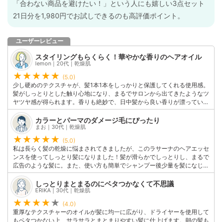
「合わない商品を避けたい！」という人にも嬉しい3点セット
21日分を1,980円でお試しできるのも高評価ポイント。
ユーザーレビュー
スタイリングもらくらく！華やかな香りのヘアオイル
lemon｜20代｜乾燥肌
(5.0)
少し硬めのテクスチャが、髪1本1本をしっかりと保護してくれる使用感。
髪がしっとりとした触り心地になり、まるでサロンから出てきたようなツ
ヤツヤ感が得られます。香りも絶妙で、日中髪から良い香りが漂っていま
す。翌朝まで毛先までしっかりとまとまりを保っていたのでスタイリング
も楽になって、毎日が良い髪日和になりました。
カラーとパーマのダメージ毛にぴったり
このユーザーの他の口コミを見る
まお｜30代｜乾燥肌
(5.0)
私は長らく髪の乾燥に悩まされてきましたが、このラサーナのヘアエッセ
ンスを使ってしっとり髪になりました！髪が滑らかでしっとりし、まるで
広告のような髪に。また、使い方も簡単でシャンプー後少量を髪になじま
せるだけ。このヘアオイルは私の美髪への秘密です！
このユーザーの他の口コミを見る
しっとりまとまるのにベタつかなくて不思議
ERIKA｜30代｜乾燥肌
(4.0)
重厚なテクスチャーのオイルが髪に均一に広がり、ドライヤーを使用して
もベタつかない上、サラサラとまとまりやすい髪に仕上げます。朝の髪も