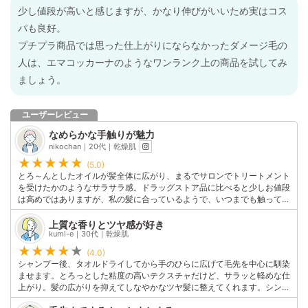
少し値段が高いと感じますが、かなり伸びがいいため実はコス
パも良好。
プチプラ商品では思った仕上がりにならなかったダメージ毛の
人は、エマコッカーナのようなワンランク上の商品を試してみ
ましょう。
ユーザーレビュー
なめらかな手触りが魅力
nikochan｜20代｜乾燥肌
(5.0)
とろ～んとしたオイルが髪全体に広がり、まるでサロンでトリートメント
を受けたかのようなサラサラ感。ドラッグストア品に比べると少しお値段
は高めではありますが、私の髪に合っているようで、いつまでも触ってい
たくなる手触りを叶えてくれました。私の日常の必需品となり、髪の美し
さと香りで自信を持てるようにしてくれます。おすすめのアイテムです！
上質な香りとツヤ感が好き
このユーザーの他の口コミを見る
kumi-e｜30代｜乾燥肌
(4.0)
シャンプー後、タオルドライしてから手のひらに広げて毛先を中心に馴染
ませます。とろっとした粘度の高いテクスチャだけど、サラッと軽めな仕
上がり。髪の広がりを抑えてしなやかなツヤ髪に整えてくれます。シンプ
ルなボトルデザインと高級ホテルのような香りもお気に入りポイントで