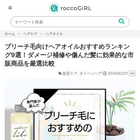
〓
ホーム
ヘアケア
ヘアオイル
ブリーチ毛向けヘアオイルおすすめランキン
グ9選！ダメージ補修や傷んだ髪に効果的な市
販商品を厳選比較
2024/02/21
髪質ケア
ダメージヘア