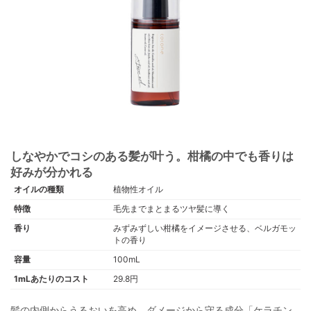
しなやかでコシのある髪が叶う。柑橘の中でも香りは
好みが分かれる
オイルの種類
植物性オイル
特徴
毛先までまとまるツヤ髪に導く
香り
みずみずしい柑橘をイメージさせる、ベルガモッ
トの香り
容量
100mL
1mLあたりのコスト
29.8円
髪の内側からうるおいを高め、ダメージから守る成分「ケラチン