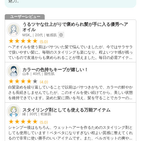
魅力。
ユーザーレビュー
うるツヤな仕上がりで褒められ髪が手に入る優秀ヘア
オイル
MSK_｜20代｜敏感肌
(5.0)
ヘアオイルを使う前はパサついた髪で悩んでいましたが、今ではサラサラ
で扱いやすい髪に。毎朝のスタイリングも楽になり、程よいツヤ感が残っ
ているので友達からも褒められることが増えました。毎日の必需アイテム
です！
このユーザーの他の口コミを見る
カラーの色持ちキープが嬉しい！
山本｜40代｜脂性肌
(4.0)
白髪染めを繰り返していることで以前はパサつきがちで、カラーの鮮やか
さも長続きしませんでしたが、このオイルを使い続けてから、美しい状態
を維持できています。染めた髪に潤いを与え、髪を守ることでカラーの褪
色を防ぎ、鮮やかな色合いを持続してくれている気がします。
このユーザーの他の口コミを見る
スタイリング剤としても使える万能アイテム
縁｜30代｜乾燥肌
(5.0)
シャンプー後はもちろん、ウェットヘアーを作るためのスタイリング剤と
しても使用しています！ベタベタになりすぎない程よい質感に整えてくれ
るので非常に使い勝手のいいアイテムです。また、ベルガモットの爽やか