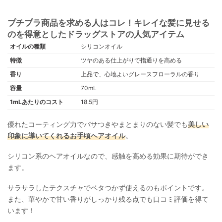
プチプラ商品を求める人はコレ！キレイな髪に見せる
のを得意としたドラッグストアの人気アイテム
オイルの種類
シリコンオイル
特徴
ツヤのある仕上がりで指通りを高める
香り
上品で、心地よいグレースフローラルの香り
容量
70mL
1mLあたりのコスト
18.5円
優れたコーティング力でパサつきやまとまりのない髪でも
美しい
印象に導いてくれるお手頃ヘアオイル
。
シリコン系のヘアオイルなので、感触を高める効果に期待ができ
ます。
サラサラしたテクスチャでベタつかず使えるのもポイントです。
また、華やかで甘い香りがしっかり残る点でも口コミ評価を得て
います！