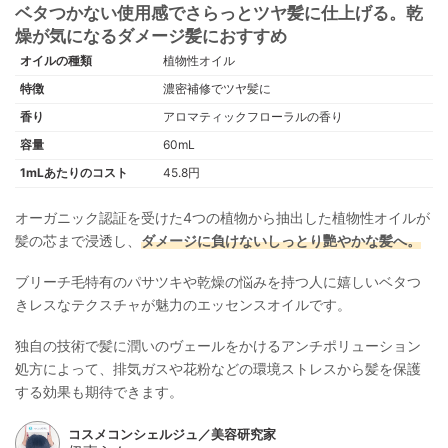
ベタつかない使用感でさらっとツヤ髪に仕上げる。乾
燥が気になるダメージ髪におすすめ
オイルの種類
植物性オイル
特徴
濃密補修でツヤ髪に
香り
アロマティックフローラルの香り
容量
60mL
1mLあたりのコスト
45.8円
オーガニック認証を受けた4つの植物から抽出した植物性オイルが
髪の芯まで浸透し、
ダメージに負けないしっとり艷やかな髪へ。
ブリーチ毛特有のパサツキや乾燥の悩みを持つ人に嬉しいベタつ
きレスなテクスチャが魅力のエッセンスオイルです。
独自の技術で髪に潤いのヴェールをかけるアンチポリューション
処方によって、排気ガスや花粉などの環境ストレスから髪を保護
する効果も期待できます。