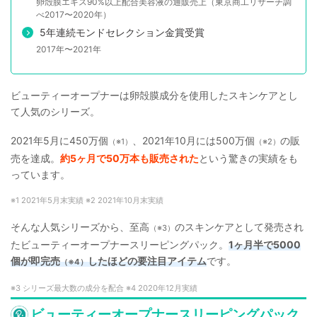
卵殻膜エキス90%以上配合美容液の通販売上（東京商工リサーチ調
べ2017〜2020年）
5年連続モンドセレクション金賞受賞
2017年〜2021年
ビューティーオープナーは卵殻膜成分を使用したスキンケアとし
て人気のシリーズ。
2021年5月に450万個
、2021年10月には500万個
の販
（※1）
（※2）
売を達成。
約5ヶ月で50万本も販売された
という驚きの実績をも
っています。
※1 2021年5月末実績 ※2 2021年10月末実績
そんな人気シリーズから、至高
のスキンケアとして発売され
（※3）
たビューティーオープナースリーピングパック。
1ヶ月半で5000
個が即完売
したほどの要注目アイテム
です。
（※4）
※3 シリーズ最大数の成分を配合 ※4 2020年12月実績
ビューティーオープナースリーピングパック