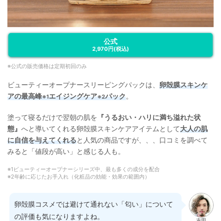
公式
2,970円
(税込)
※公式の販売価格は定期初回のみ
ビューティーオープナースリーピングパックは、
卵殻膜スキンケ
アの最高峰
エイジングケア
パック
。
※1
※2
塗って寝るだけで翌朝の肌を
『うるおい・ハリに満ち溢れた状
態』
へと導いてくれる卵殻膜スキンケアアイテムとして
大人の肌
に自信を与えてくれる
と人気の商品ですが、、、口コミを調べて
みると「値段が高い」と感じる人も。
※1ビューティーオープナーシリーズ中、最も多くの成分を配合
※2年齢に応じたお手入れ（化粧品の効能・効果の範囲内）
卵殻膜コスメでは避けて通れない「匂い」について
の評価も気になりますよね。
吉田