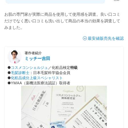
お肌の専門家が実際に商品を使用して使用感を調査。良い口コミ
だけでなく悪い口コミも洗い出して商品の本当の効果を調査して
みました。
最安値販売先を確認
著作者紹介
ミッチー吉田
●
コスメコンシェルジュ
／化粧品検定
特級
●
毛髪診断士
：日本毛髪科学協会会員
●
化粧品成分上級スペシャリスト
●YMAA（薬機法医療法認証）取得者