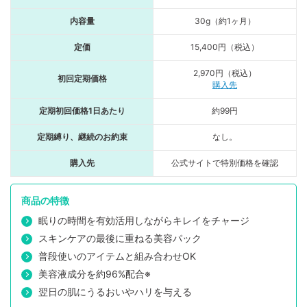
内容量
30g（約1ヶ月）
定価
15,400円（税込）
2,970円（税込）
初回定期価格
購入先
定期初回価格1日あたり
約99円
定期縛り、継続のお約束
なし。
購入先
公式サイトで特別価格を確認
商品の特徴
眠りの時間を有効活用しながらキレイをチャージ
スキンケアの最後に重ねる美容パック
普段使いのアイテムと組み合わせOK
美容液成分を約96%配合※
翌日の肌にうるおいやハリを与える