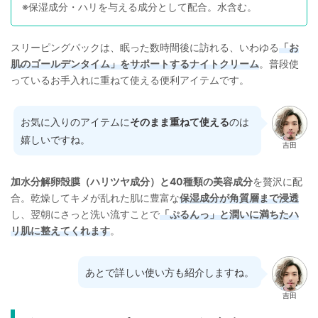
※保湿成分・ハリを与える成分として配合。水含む。
スリーピングパックは、眠った数時間後に訪れる、いわゆる
「お
肌のゴールデンタイム」をサポートするナイトクリーム
。普段使
っているお手入れに重ねて使える便利アイテムです。
お気に入りのアイテムに
そのまま重ねて使える
のは
嬉しいですね。
吉田
加水分解卵殻膜（ハリツヤ成分）と40種類の美容成分
を贅沢に配
合。乾燥してキメが乱れた肌に豊富な
保湿成分が角質層まで浸透
し、翌朝にさっと洗い流すことで
「ぷるんっ」と潤いに満ちたハ
リ肌に整えてくれます
。
あとで詳しい使い方も紹介しますね。
吉田