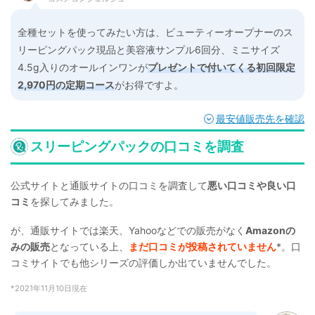
全種セットを使ってみたい方は、ビューティーオープナーのス
リーピングパック現品と美容液サンプル6回分、ミニサイズ
4.5g入りのオールインワンが
プレゼントで付いてくる初回限定
2,970円の定期コース
がお得ですよ。
最安値販売先を確認
スリーピングパックの口コミを調査
公式サイトと通販サイトの口コミを調査して
悪い口コミや良い口
コミ
を探してみました。
が、通販サイトでは楽天、Yahooなどでの販売がなく
Amazonの
みの販売
となっている上、
まだ口コミが投稿されていません
*。口
コミサイトでも他シリーズの評価しか出ていませんでした。
*2021年11月10日現在