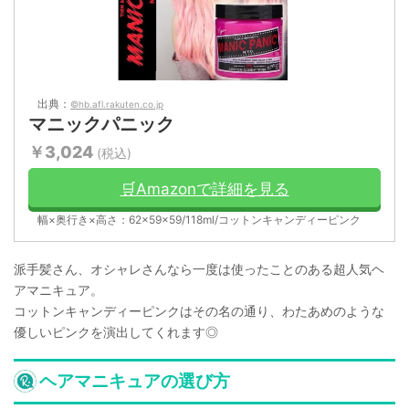
出典：
©hb.afl.rakuten.co.jp
マニックパニック
￥3,024
(税込)
🛒Amazonで詳細を見る
幅×奥行き×高さ：62×59×59/118ml/コットンキャンディーピンク
派手髪さん、オシャレさんなら一度は使ったことのある超人気ヘ
アマニキュア。
コットンキャンディーピンクはその名の通り、わたあめのような
優しいピンクを演出してくれます◎
ヘアマニキュアの選び方