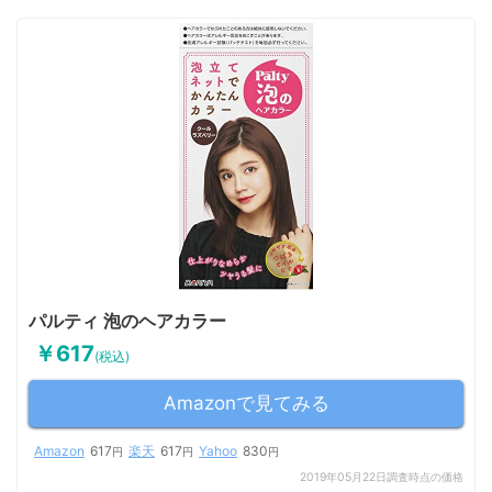
パルティ 泡のヘアカラー
￥617
(税込)
Amazonで見てみる
Amazon
617
楽天
617
Yahoo
830
円
円
円
2019年05月22日調査時点の価格