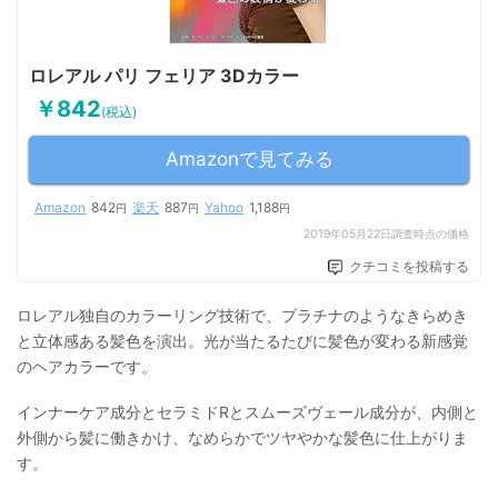
ロレアル パリ フェリア 3Dカラー
￥842
(税込)
Amazonで見てみる
Amazon
842
楽天
887
Yahoo
1,188
円
円
円
2019年05月22日調査時点の価格
クチコミを投稿する
ロレアル独自のカラーリング技術で、プラチナのようなきらめき
と立体感ある髪色を演出。光が当たるたびに髪色が変わる新感覚
のヘアカラーです。
インナーケア成分とセラミドRとスムーズヴェール成分が、内側と
外側から髪に働きかけ、なめらかでツヤやかな髪色に仕上がりま
す。