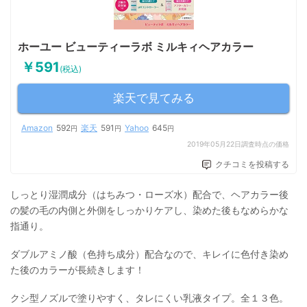
ホーユー ビューティーラボ ミルキィヘアカラー
￥591
(税込)
楽天で見てみる
Amazon
592
楽天
591
Yahoo
645
円
円
円
2019年05月22日調査時点の価格
クチコミを投稿する
しっとり湿潤成分（はちみつ・ローズ水）配合で、ヘアカラー後
の髪の毛の内側と外側をしっかりケアし、染めた後もなめらかな
指通り。
ダブルアミノ酸（色持ち成分）配合なので、キレイに色付き染め
た後のカラーが長続きします！
クシ型ノズルで塗りやすく、タレにくい乳液タイプ。全１３色。