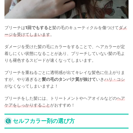
ブリーチは
1回でもすると
髪の毛のキューティクルを傷つけて
ダメ
ージを受けてしまいます
。
ダメージを受けた髪の毛にカラーをすることで、ヘアカラーが定
着しにくい状態になることがあり、ブリーチしていない髪の毛よ
りも褪色するスピードが速くなってしまいます。
ブリーチを重ねるごとに透明感が出てキレイな髪色に仕上がりま
すが、やり過ぎると
髪の毛のタンパク質が抜けて
いき
ハリ・コシ
がなくなってしまいますよ！
ブリーチをした髪には、トリートメントやヘアオイルなどの
ヘア
ケアをしっかりすること
がおすすめ！
セルフカラー剤の選び方