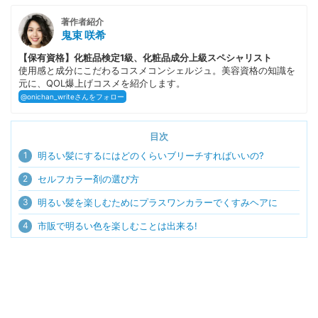
著作者紹介
鬼束 咲希
【保有資格】化粧品検定1級、化粧品成分上級スペシャリスト
使用感と成分にこだわるコスメコンシェルジュ。美容資格の知識を
元に、QOL爆上げコスメを紹介します。
@onichan_writeさんをフォロー
目次
1
明るい髪にするにはどのくらいブリーチすればいいの?
2
セルフカラー剤の選び方
3
明るい髪を楽しむためにプラスワンカラーでくすみヘアに
4
市販で明るい色を楽しむことは出来る!