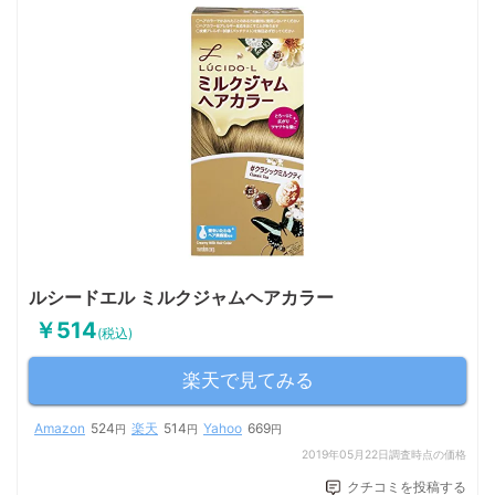
ルシードエル ミルクジャムヘアカラー
￥514
(税込)
楽天で見てみる
Amazon
524
楽天
514
Yahoo
669
円
円
円
2019年05月22日調査時点の価格
クチコミを投稿する