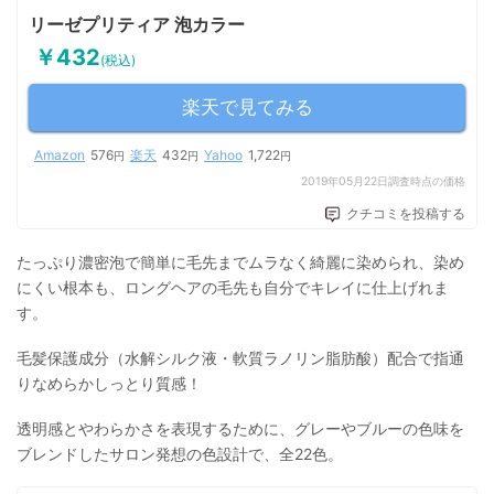
リーゼプリティア 泡カラー
￥432
(税込)
楽天で見てみる
Amazon
576
楽天
432
Yahoo
1,722
円
円
円
2019年05月22日調査時点の価格
クチコミを投稿する
たっぷり濃密泡で簡単に毛先までムラなく綺麗に染められ、染め
にくい根本も、ロングヘアの毛先も自分でキレイに仕上げれま
す。
毛髪保護成分（水解シルク液・軟質ラノリン脂肪酸）配合で指通
りなめらかしっとり質感！
透明感とやわらかさを表現するために、グレーやブルーの色味を
ブレンドしたサロン発想の色設計で、全22色。