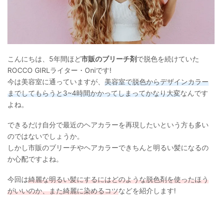
こんにちは、5年間ほど
市販のブリーチ剤
で脱色を続けていた
ROCCO GIRLライター・Oniです!
今は美容室に通っていますが、
美容室で脱色からデザインカラー
までしてもらうと3~4時間かかってしまってかなり大変
なんです
よね。
できるだけ自分で最近のヘアカラーを再現したいという方も多い
のではないでしょうか。
しかし市販のブリーチやヘアカラーできちんと明るい髪になるの
か心配ですよね。
今回は
綺麗な明るい髪にするにはどのような脱色剤を使ったほう
がいいのか、また綺麗に染めるコツ
などを紹介します!