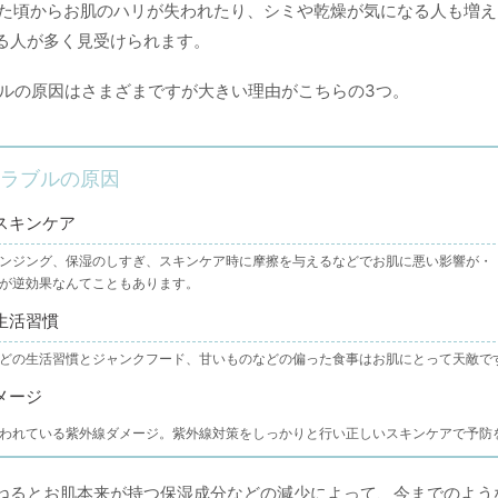
ぎた頃からお肌のハリが失われたり、シミや乾燥が気になる人も増
る人が多く見受けられます。
ブルの原因はさまざまですが大きい理由がこちらの3つ。
トラブルの原因
スキンケア
ンジング、保湿のしすぎ、スキンケア時に摩擦を与えるなどでお肌に悪い影響が・
が逆効果なんてこともあります。
生活習慣
どの生活習慣とジャンクフード、甘いものなどの偏った食事はお肌にとって天敵で
メージ
われている紫外線ダメージ。紫外線対策をしっかりと行い正しいスキンケアで予防
ねるとお肌本来が持つ保湿成分などの減少によって、今までのよう