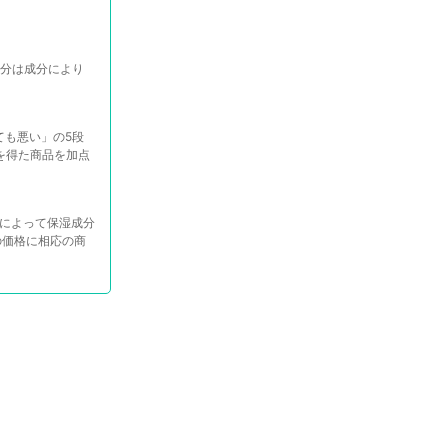
配分は成分により
ても悪い」の5段
を得た商品を加点
容によって保湿成分
の価格に相応の商