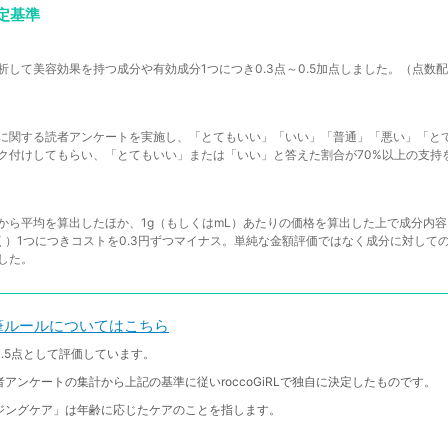
定基準
析して美容効果を持つ成分や有効成分1つにつき0.3点～0.5加点しました。（点数
に関する読者アンケートを実施し、「とてもいい」「いい」「普通」「悪い」「と
ク付けしてもらい、「とてもいい」または「いい」と答えた割合が70%以上の支持
から平均を算出したほか、1g（もしくはmL）あたりの価格を算出した上で成分内
く）1つにつきコストを0.3円ずつマイナス。単純な金額評価ではなく成分に対して
した。
の執筆ルールについてはこちら
.5点として評価しています。
アンケートの集計から上記の基準に従いroccoGiRLで独自に決定したものです。
ジングケア」は年齢に応じたケアのことを指します。