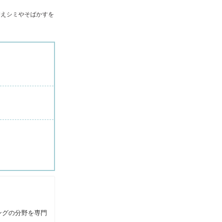
抑えシミやそばかすを
。
ングの分野を専門