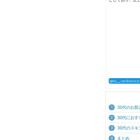
@ito___ran3roc
1
30代のお肌
2
30代にお
3
30代のスキ
4
まとめ