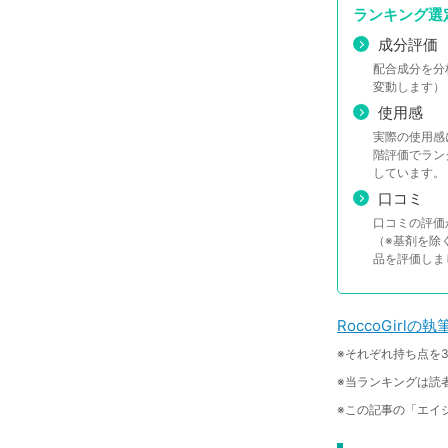
ランキング選
成分評価
配合成分を分
変動します）
使用感
実際の使用感
階評価でラン
しています。
口コミ
口コミの評価
（※基剤を除
品を評価しま
RoccoGirl
※それぞれ持ち点を3
※当ランキングは読者
※この記事の「エイ