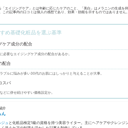
る「エイジングケア」とは年齢に応じたケアのこと、「美白」はメラニンの生成を
。この記事内の口コミは個人の感想であり、効果・効能を示すものではありません
すすめ基礎化粧品を選ぶ基準
グケア成分の配合
に必要なエイジングケア成分の配合があるか。
の配合
ラブルに悩みが多い30代のお肌にはしっかりと与えることが大事。
コスパ
などに併せ続けやすい価格設定か。
紹介
らん
ルジュ
と化粧品検定1級の資格を持つ美容ライター。主にヘアケアやクレンジ
しく洗うケアの知識を活かした記事を制作している。