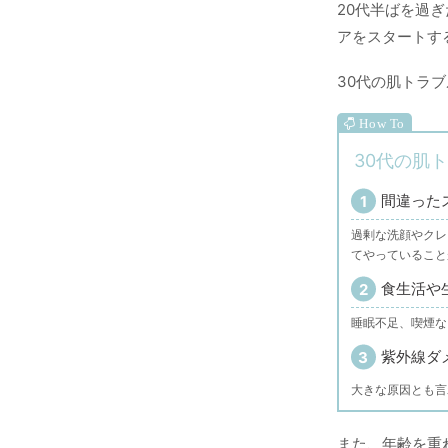
20代半ばを過
アをスタートす
30代の肌トラ
30代の肌
間違った
過剰な洗顔やクレ
てやっていること
食生活や
睡眠不足、喫煙な
紫外線ダ
大きな原因とも言
また、年齢を重