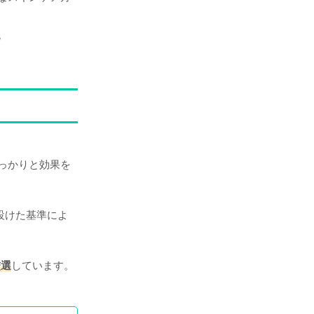
。
っかりと効果を
に設けた基準によ
厳選
しています。