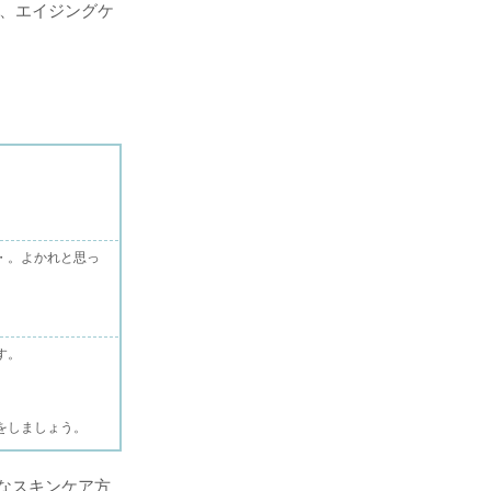
え、エイジングケ
・。よかれと思っ
す。
をしましょう。
なスキンケア方