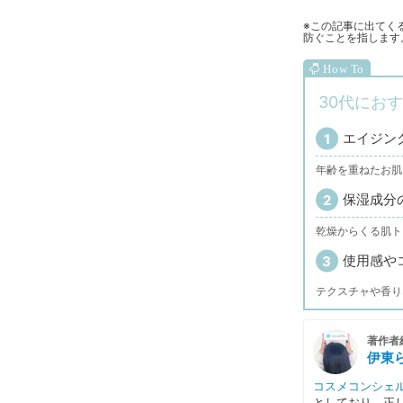
※この記事に出てく
防ぐことを指します
30代にお
エイジン
年齢を重ねたお肌
保湿成分
乾燥からくる肌ト
使用感や
テクスチャや香り
著作者
伊東
コスメコンシェ
としており、正