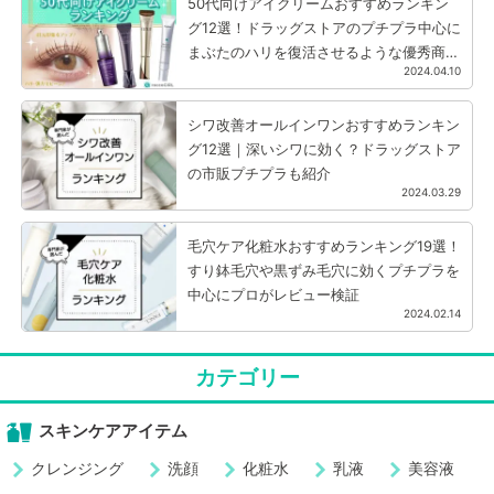
50代向けアイクリームおすすめランキン
グ12選！ドラッグストアのプチプラ中心に
まぶたのハリを復活させるような優秀商品
2024.04.10
を厳選
シワ改善オールインワンおすすめランキン
グ12選｜深いシワに効く？ドラッグストア
の市販プチプラも紹介
2024.03.29
毛穴ケア化粧水おすすめランキング19選！
すり鉢毛穴や黒ずみ毛穴に効くプチプラを
中心にプロがレビュー検証
2024.02.14
カテゴリー
スキンケアアイテム
クレンジング
洗顔
化粧水
乳液
美容液