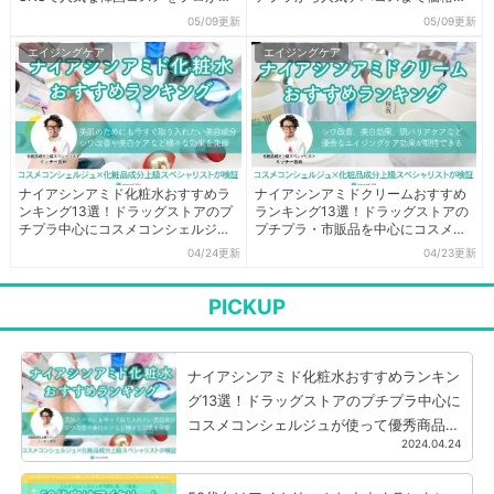
気検証
わずプロが検証
05/09更新
05/09更新
エイジングケア
エイジングケア
ナイアシンアミド化粧水おすすめラ
ナイアシンアミドクリームおすすめ
ンキング13選！ドラッグストアのプ
ランキング13選！ドラッグストアの
チプラ中心にコスメコンシェルジュ
プチプラ・市販品を中心にコスメコ
が使って優秀商品を厳選
ンシェルジュが検証！
04/24更新
04/23更新
PICKUP
ナイアシンアミド化粧水おすすめランキン
グ13選！ドラッグストアのプチプラ中心に
コスメコンシェルジュが使って優秀商品を
2024.04.24
厳選