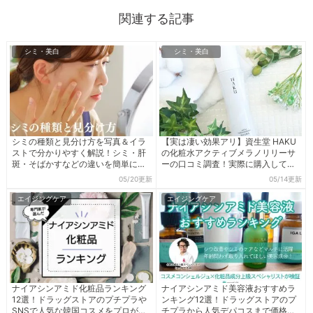
関連する記事
シミ・美白
シミ・美白
シミの種類と見分け方を写真＆イラ
【実は凄い効果アリ】資生堂 HAKU
ストで分かりやすく解説！シミ・肝
の化粧水アクティブメラノリリーサ
斑・そばかすなどの違いを簡単に理
ーの口コミ調査！実際に購入してレ
解できる！
ビューしてみた
05/20更新
05/14更新
エイジングケア
エイジングケア
ナイアシンアミド化粧品ランキング
ナイアシンアミド美容液おすすめラ
12選！ドラッグストアのプチプラや
ンキング12選！ドラッグストアのプ
SNSで人気な韓国コスメをプロが本
チプラから人気デパコスまで価格問