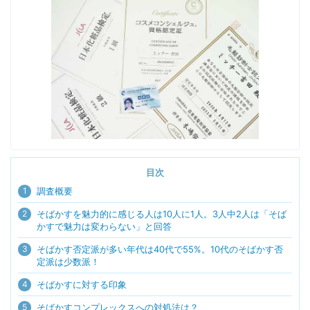
目次
1
調査概要
2
そばかすを魅力的に感じる人は10人に1人。3人中2人は「そば
かすで魅力は変わらない」と回答
3
そばかす否定派が多い年代は40代で55%。10代のそばかす否
定派は少数派！
4
そばかすに対する印象
5
そばかすコンプレックスへの対処法は？