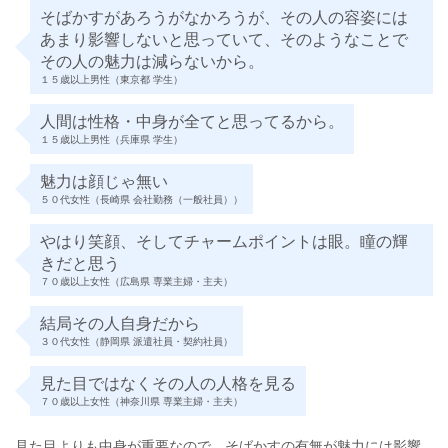
そばかすがあろうがなかろうが、その人の容姿には
あまり影響しないと思っていて、そのようなことで
その人の魅力は減らないから。
１５歳以上男性（東京都 学生）
人間は性格・中身が全てと思ってるから。
１５歳以上男性（兵庫県 学生）
魅力は顔じゃ無い
５０代女性（長崎県 会社勤務（一般社員））
やはり笑顔、そしてチャームポイントは眼。瞳の輝
きだと思う
７０歳以上女性（広島県 専業主婦・主夫）
結局その人自身だから
３０代女性（静岡県 派遣社員・契約社員）
見た目ではなくその人の人格を見る
７０歳以上女性（神奈川県 専業主婦・主夫）
見た目よりも中身が重要なので、そばかすの有無が魅力には影響