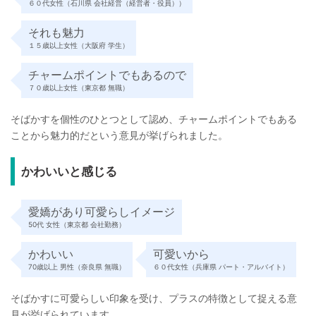
６０代女性（石川県 会社経営（経営者・役員））
それも魅力
１５歳以上女性（大阪府 学生）
チャームポイントでもあるので
７０歳以上女性（東京都 無職）
そばかすを個性のひとつとして認め、チャームポイントでもある
ことから魅力的だという意見が挙げられました。
かわいいと感じる
愛嬌があり可愛らしイメージ
50代 女性（東京都 会社勤務）
かわいい
可愛いから
70歳以上 男性（奈良県 無職）
６０代女性（兵庫県 パート・アルバイト）
そばかすに可愛らしい印象を受け、プラスの特徴として捉える意
見が挙げられています。