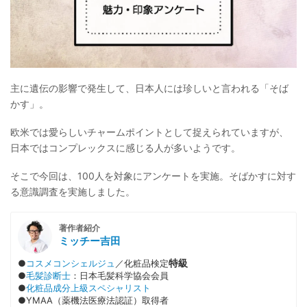
主に遺伝の影響で発生して、日本人には珍しいと言われる「そば
かす」。
欧米では愛らしいチャームポイントとして捉えられていますが、
日本ではコンプレックスに感じる人が多いようです。
そこで今回は、100人を対象にアンケートを実施。そばかすに対す
る意識調査を実施しました。
著作者紹介
ミッチー吉田
特級
●
コスメコンシェルジュ
／化粧品検定
●
毛髪診断士
：日本毛髪科学協会会員
●
化粧品成分上級スペシャリスト
●YMAA（薬機法医療法認証）取得者