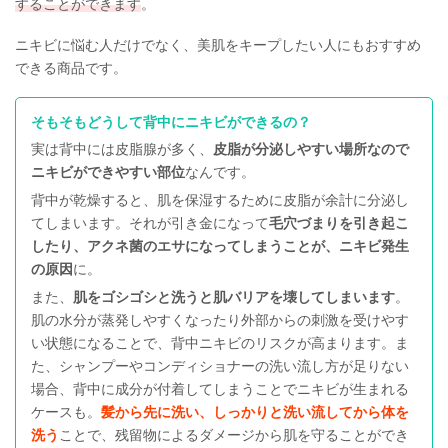
することができます
。
ニキビに悩む人だけでなく、美肌をキープしたい人にもおすすめ
できる商品です。
そもそもどうして背中にニキビができるの？
実は背中には皮脂腺が多く、
皮脂が分泌しやすい場所なので
ニキビができやすい部位
なんです。
背中が乾燥すると、肌を保湿するために皮脂が余計に分泌し
てしまいます。それが引き金になって
毛穴づまりを引き起こ
したり、アクネ菌のエサになってしまうことが、ニキビ発生
の原因
に。
また、
肌をゴシゴシと洗うと肌バリアを壊してしまいます
。
肌の水分が蒸発しやすくなったり外部からの刺激を受けやす
い状態になることで、背中ニキビのリスクが高まります。ま
た、シャンプーやコンディショナーの洗い流し方が足りない
場合、背中に成分が付着してしまうことでニキビが生まれる
ケースも。
髪から先に洗い、しっかりと洗い流してから体を
洗う
ことで、残留物によるダメージから肌を守ることができ