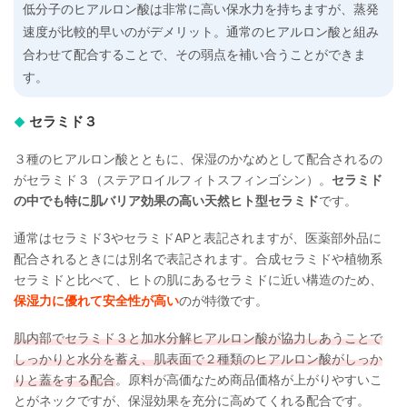
低分子のヒアルロン酸は非常に高い保水力を持ちますが、蒸発
速度が比較的早いのがデメリット。通常のヒアルロン酸と組み
合わせて配合することで、その弱点を補い合うことができま
す。
セラミド３
３種のヒアルロン酸とともに、保湿のかなめとして配合されるの
がセラミド３（ステアロイルフィトスフィンゴシン）。
セラミド
の中でも特に肌バリア効果の高い天然ヒト型セラミド
です。
通常はセラミド3やセラミドAPと表記されますが、医薬部外品に
配合されるときには別名で表記されます。合成セラミドや植物系
セラミドと比べて、ヒトの肌にあるセラミドに近い構造のため、
保湿力に優れて安全性が高い
のが特徴です。
肌内部でセラミド３と加水分解ヒアルロン酸が協力しあうことで
しっかりと水分を蓄え、肌表面で２種類のヒアルロン酸がしっか
りと蓋をする配合
。原料が高価なため商品価格が上がりやすいこ
とがネックですが、保湿効果を充分に高めてくれる配合です。