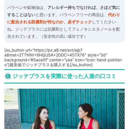
パラベンや鉱物油は、
アレルギー持ちでなければ、さほど気に
することはない
と思います。パラベンフリーの商品は、
代わり
に配合される防腐剤が何なのか、必ずチェック
してください
ね。ジッテプラスには抗菌剤としてフェノキシエタノールを配
合されています。（安全性の高い成分です）
[su_button url=”https://px.a8.net/svt/ejp?
a8mat=2TTNNI+9HQUSA+2DDC+4STX76″ style=”3d”
background=”#5ace5f” center=”yes” icon=”icon: hand-pointer-
o”]最安値でジッテプラスを購入する[/su_button]
ジッテプラスを実際に使った人達の口コミ