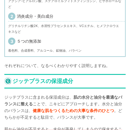
アクシア-ヒアルロン酸、ステアロイルフィトスフィンゴシン、ビザボロールな
ど
消炎成分・美白成分
グリチルリチン酸2K、水溶性プラセンタエキス、VCエチル、ヒメフクロウエ
キスなど
５つの無添加
着色料、合成香料、アルコール、鉱物油、パラベン
それぞれについて、なるべくわかりやすく説明しますね。
ジッテプラスの保湿成分
ジッテプラスに含まれる保湿成分は、
肌の水分と油分を最適なバ
ランスに整える
ことで、ニキビにアプローチします。水分と油分
のバランスは、
健康な肌をつくるための大事な条件のひとつ
。ど
ちらかが不足すると駄目で、バランスが大事です。
肌から油分が不足すると、水分が蒸発してしまうので保水するこ