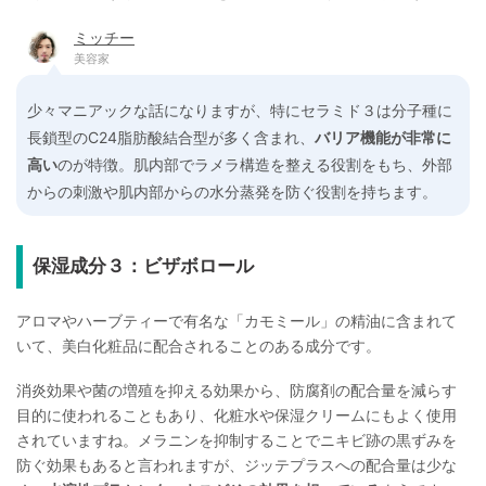
ミッチー
美容家
少々マニアックな話になりますが、特にセラミド３は分子種に
長鎖型のC24脂肪酸結合型が多く含まれ、
バリア機能が非常に
高い
のが特徴。肌内部でラメラ構造を整える役割をもち、外部
からの刺激や肌内部からの水分蒸発を防ぐ役割を持ちます。
保湿成分３：ビザボロール
アロマやハーブティーで有名な「カモミール」の精油に含まれて
いて、美白化粧品に配合されることのある成分です。
消炎効果や菌の増殖を抑える効果から、防腐剤の配合量を減らす
目的に使われることもあり、化粧水や保湿クリームにもよく使用
されていますね。メラニンを抑制することでニキビ跡の黒ずみを
防ぐ効果もあると言われますが、ジッテプラスへの配合量は少な