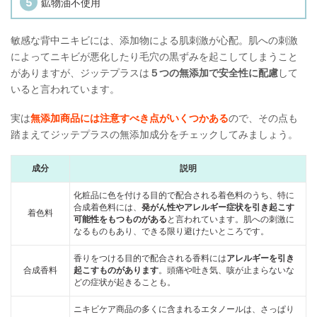
鉱物油不使用
敏感な背中ニキビには、添加物による肌刺激が心配。肌への刺激
によってニキビが悪化したり毛穴の黒ずみを起こしてしまうこと
がありますが、ジッテプラスは
５つの無添加で安全性に配慮
して
いると言われています。
実は
無添加商品には注意すべき点がいくつかある
ので、その点も
踏まえてジッテプラスの無添加成分をチェックしてみましょう。
成分
説明
化粧品に色を付ける目的で配合される着色料のうち、特に
合成着色料には、
発がん性やアレルギー症状を引き起こす
着色料
可能性をもつものがある
と言われています。肌への刺激に
なるものもあり、できる限り避けたいところです。
香りをつける目的で配合される香料には
アレルギーを引き
合成香料
起こすものがあります
。頭痛や吐き気、咳が止まらないな
どの症状が起きることも。
ニキビケア商品の多くに含まれるエタノールは、さっぱり