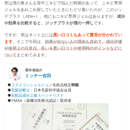
実は僕の奥さんも背中ニキビで悩んだ時期があって、ニキビ専用
ジェルをあれこれ探していたときにたどり着いたのが、このジッ
テプラス（Jitte+）。他にもニキビ専用ジェルはありますが、
成分
や効果を比較すると、ジッテプラスが僕の一押し
です。
ですが、実はネット上には
悪い口コミもあって賛否が分かれてい
ます
。そこで今回は、
効果が出ない人の理由も含めて、成分評価
や使用上の注意点、良い＆悪い口コミや使用時のポイントなどに
ついて
まとめてみます。
著作者紹介
ミッチー吉田
●
コスメコンシェルジュ
／化粧品検定
特級
●
毛髪診断士
：日本毛髪科学協会会員
●
化粧品成分上級スペシャリスト
●YMAA（薬機法医療法認証）取得者