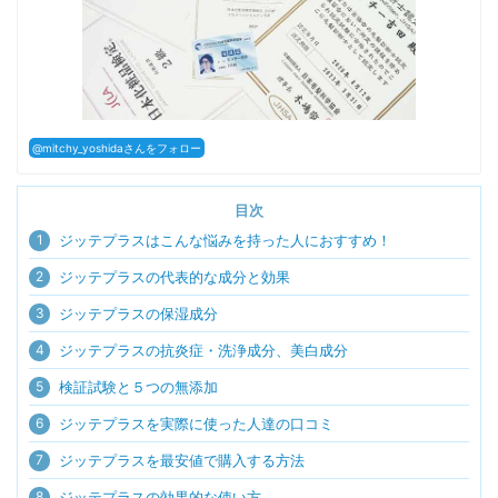
@mitchy_yoshidaさんをフォロー
目次
1
ジッテプラスはこんな悩みを持った人におすすめ！
2
ジッテプラスの代表的な成分と効果
3
ジッテプラスの保湿成分
4
ジッテプラスの抗炎症・洗浄成分、美白成分
5
検証試験と５つの無添加
6
ジッテプラスを実際に使った人達の口コミ
7
ジッテプラスを最安値で購入する方法
8
ジッテプラスの効果的な使い方