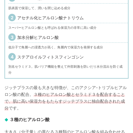
肌表面で保湿して、潤いを閉じ込める成分
アセチル化ヒアルロン酸ナトリウム
スーパーヒアルロン酸とも呼ばれる保湿力の非常に高い成分
加水分解ヒアルロン酸
低分子で角層への浸透力が高く、角層内で保湿力を発揮する成分
ステアロイルフィトスフィンゴシン
別名セラミド３。肌バリア機能を整えて外部刺激を防いだり水分流出を防ぐ成
分
ジッテプラスの最も大きな特徴が、このアクシア-トリプルヒアル
ロン酸の配合。
３種のヒアルロン酸とセラミド３を配合すること
で、肌に高い保湿力をもたらすジッテプラスに独自配合された成
分
です。
３種のヒアルロン酸
大きさ（分子量）の異なる３種類のヒアルロン酸を組み合わせる