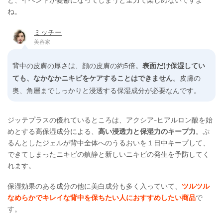
ね。
ミッチー
美容家
背中の皮膚の厚さは、顔の皮膚の約5倍。
表面だけ保湿してい
ても、なかなかニキビをケアすることはできません
。皮膚の
奥、角層までしっかりと浸透する保湿成分が必要なんです。
ジッテプラスの優れているところは、アクシア-ヒアルロン酸を始
めとする高保湿成分による、
高い浸透力と保湿力のキープ力
。ぷ
るんとしたジェルが背中全体へのうるおいを１日中キープして、
できてしまったニキビの鎮静と新しいニキビの発生を予防してく
れます。
保湿効果のある成分の他に美白成分も多く入っていて、
ツルツル
なめらかでキレイな背中を保ちたい人におすすめしたい商品
で
す。