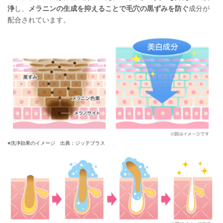
浄
し、
メラニンの生成を抑えることで毛穴の黒ずみを防ぐ
成分が
配合されています。
※洗浄効果のイメージ 出典：ジッテプラス