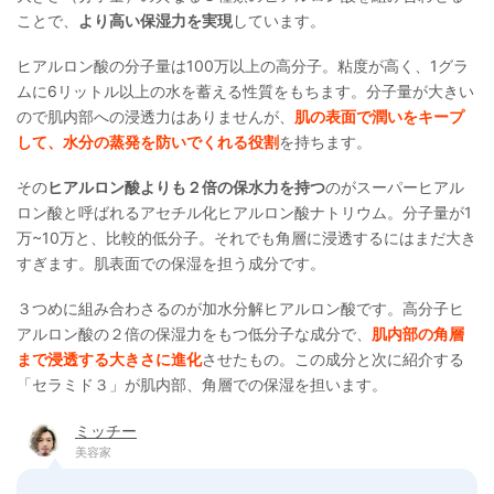
ことで、
より高い保湿力を実現
しています。
ヒアルロン酸の分子量は100万以上の高分子。粘度が高く、1グラ
ムに6リットル以上の水を蓄える性質をもちます。分子量が大きい
ので肌内部への浸透力はありませんが、
肌の表面で潤いをキープ
して、水分の蒸発を防いでくれる役割
を持ちます。
その
ヒアルロン酸よりも２倍の保水力を持つ
のがスーパーヒアル
ロン酸と呼ばれるアセチル化ヒアルロン酸ナトリウム。分子量が1
万~10万と、比較的低分子。それでも角層に浸透するにはまだ大き
すぎます。肌表面での保湿を担う成分です。
３つめに組み合わさるのが加水分解ヒアルロン酸です。高分子ヒ
アルロン酸の２倍の保湿力をもつ低分子な成分で、
肌内部の角層
まで浸透する大きさに進化
させたもの。この成分と次に紹介する
「セラミド３」が肌内部、角層での保湿を担います。
ミッチー
美容家