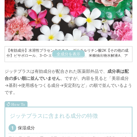
【有効成分】水溶性プラセンタエキス、グリチルリチン酸2K【その他の成
全成分を表示
分】ビサボロール、3-O-エチルアスコルビン酸、米糠抽出物水解液A、ア
セチル化ヒアルロン酸ナトリウム、加水分解ヒアルロン酸、ヒアルロン酸
Na-2、水溶性コラーゲン液-4、ヒメフウロエキス、酵母多糖体末、プルー
ジッテプラスは有効成分が配合された医薬部外品で、
成分表は配
ン酵素分解物、スターフルーツ葉エキス、アーティチョークエキス、セイ
ヨウナシ果汁発酵液、カモミラエキス-1、ステアロイルフィトスフィンゴ
合の多い順に並んでいません
。ですが、内容を見ると「美容成分
シン、トレハロース、天然ビタミンE、エチルヘキサン酸セチル、トリメチ
→基剤→使用感をつくる成分→安定剤など」の順で並んでいるよう
ルグリシン、濃グリセリン、キサンタンガム、ステアリン酸POE(20)ソル
です。
ビタン、ジメチコンBG、カルボキシビニルポリマー、1,2-ペンタンジオー
ル、水酸化K、フェノキシエタノール、ジラウロイルグルタミン酸リシンナ
トリウム液、水素添加大豆リン脂質、香料
ジッテプラスに含まれる成分の特徴
保湿成分