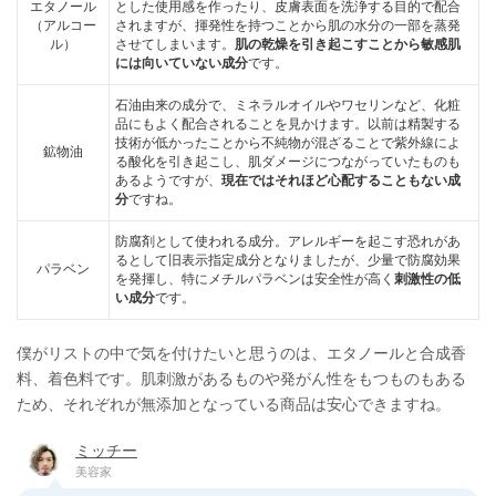
エタノール
とした使用感を作ったり、皮膚表面を洗浄する目的で配合
（アルコー
されますが、揮発性を持つことから肌の水分の一部を蒸発
ル）
させてしまいます。
肌の乾燥を引き起こすことから敏感肌
には向いていない成分
です。
石油由来の成分で、ミネラルオイルやワセリンなど、化粧
品にもよく配合されることを見かけます。以前は精製する
技術が低かったことから不純物が混ざることで紫外線によ
鉱物油
る酸化を引き起こし、肌ダメージにつながっていたものも
あるようですが、
現在ではそれほど心配することもない成
分
ですね。
防腐剤として使われる成分。アレルギーを起こす恐れがあ
るとして旧表示指定成分となりましたが、少量で防腐効果
パラベン
を発揮し、特にメチルパラベンは安全性が高く
刺激性の低
い成分
です。
僕がリストの中で気を付けたいと思うのは、エタノールと合成香
料、着色料です。肌刺激があるものや発がん性をもつものもある
ため、それぞれが無添加となっている商品は安心できますね。
ミッチー
美容家