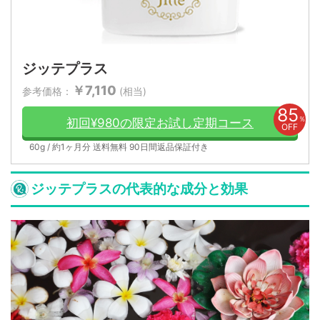
ジッテプラス
￥7,110
参考価格：
(相当)
85
％
初回¥980の限定お試し定期コース
OFF
60g / 約1ヶ月分 送料無料 90日間返品保証付き
ジッテプラスの代表的な成分と効果