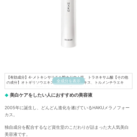
【有効成分】4-メトキシサリチル酸カリウム塩、トラネキサム酸【その他
全成分を表示
の成分】オトギリソウエキス、イチヤクソウエキス、トルメンチラエキ
ス、ユリエキス、塩酸グルコサミン、濃グリセリン、ヨモギエキス(2)、ル
ムプヤンエキス、アセチル化ヒアルロン酸ナトリウム、精製水、ジプロピ
美白ケアをしたい人におすすめの美容液
レングリコール、ベヘニルアルコール、エタノール、α-オレフィンオリゴ
マー、メチルポリシロキサン、キシリット、ピバリン酸イソデシル、N-ス
2005年に誕生し、どんどん進化を遂げているHAKUメラノフォー
テアロイル-N-メチルタウリンナトリウム、ワセリン、マルチトール液、ポ
リエチレングリコール1000、ミリスチン酸ミリスチル、ポリオキシエチレ
カス。
ン(14)ポリオキシプロピレン(7)ジメチルエーテル、ステアリルアルコー
ル、ポリエチレングリコール20000、1、3-ブチレングリコール、ジイソ
独自成分を配合するなど資生堂のこだわりが詰まった大人気美白
ステアリン酸グリセリル、ステアリン酸ジメチルアミノプロピルアミド、
美容液です。
エデト酸二ナトリウム、クエン酸、2-O-エチル-L-アスコルビン酸、l-メン