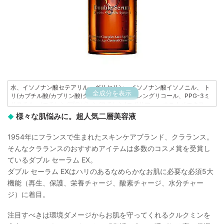
水、イソノナン酸セテアリル、グリセリン、イソノナン酸イソノニル、 ト
全成分を表示
リ(カブチル酸/カブリン酸)グリセリル、ベンチレングリコール、PPG-3ミ
リスチル、(エチレン/プロピレン/スチレン)コポリマー、オニナベエキス、
BG、香料、フェキシエタノール、プロパンジオール、トロメタミン、オオ
様々な肌悩みに。超人気二層美容液
アザミ種子油、カルボマー、酢酸トコフェロール、エスシン、キノアエキ
ス、エチルヘキシルグリセリン、スクワラン、カラスムギ穀粒エキス、カ
1954年にフランスで生まれたスキンケアブランド、クラランス。
カオエキス、(ブチレン/エチレン/スチレン)コポリマー、エーデルワイスエ
キス、キサンタンガム、アボカド油不けん化物、カラメル、ウコンエキ
そんなクラランスのおすすめアイテムは多数のコスメ賞を受賞し
ス、サリツロイルフィトスフィンゴシン、バナナ果実エキス、アッケシソ
ているダブル セーラム EX。
ウエキス、キウイエキス、トウロウソウ葉エキス、安息香酸Na、クエン
ダブル セーラム EXはハリのあるなめらかなお肌に必要な必須5大
酸、ミロタムヌスフラベリフォリア葉/茎エキス、EDTA-2Na、トコフェロ
ール、マルトデキストリン、オルトシホンスタミネウスエキス、シュクシ
機能（再生、保護、栄養チャージ、酸素チャージ、水分チャー
ャ根エキス、マンゴー葉エキス、ソルビン酸K、テトラ(ジーtーブチルヒド
ジ）に着目。
ロキシヒドロケイヒ酸)ペンタエリスリチル、ジャニアルベンスエキス、ア
スコルビル酸、クエン酸Na、コウキ葉エキス、ムラサキシキブ果実エキ
注目すべきは環境ダメージからお肌を守ってくれるクルクミンを
ス、赤504