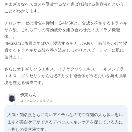
トール、水酸化カリウム、クエン酸ナトリウム、イソステアリン酸、ピロ
さまざまなベスコスを受賞するなど選ばれ続ける美容液だという
亜硫酸ナトリウム、ラウリルジメチルアミノ酢酸ベタイン、L-セリン、フ
ことがわかります。
ェノキシエタノール、β-カロチン
チロシナーゼの活性を抑制する4MSKと、合成を抑制するトラネキ
サム酸。これら二つの有効成分を組み合わせた「抗メラノ機能
体」。
4MSKには角層にすばやく浸透するチカラがあり、時間をかけて浸
透するトラネキサム酸を巻き込みしっかりとスピーディーに肌に
届けます。
さらにオトギリソウエキス、イチヤクソウエキス、トルメンチラ
エキス、グリセリンからなるZカット複合体がうるおいを与え肌環
境を整える構成です。
伊東らん
コスメコンシェルジュ
人気・知名度ともに高いアイテムなのでご存知の人も多い思い
ますが美白ケアができるデパコススキンケアを探している人に
一押しの美容液です。