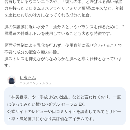
含有しているウコンエキスや、「復活の木」と呼ばれる高い保湿
力を持ったミロタムヌスフラベリフォリア葉/茎エキスなど、年齢
を重ねたお肌の味方になってくれる成分の配合。
肌の保護膜に近い水分７：油分３というバランスを作るために、2
層構造の特殊ボトルを使用していることも大きな特徴です。
界面活性剤による乳化を行わず、使用直前に混ぜ合わせることで
不要な成分の配合を極力排除。
肌ストレスを抑えながらなめらかな肌へと導く仕様となっていま
す。
伊東らん
コスメコンシェルジュ
「神美容液」や「手放せない逸品」などと言われており、一度
は使ってみたい憧れのダブル セーラム EX。
公式サイトのレビューや口コミサイトを調査してみてもリピー
ト率・満足度共にかなり高評価なアイテムです。