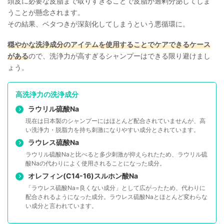
頭皮に必要な皮脂まで取りすぎることで皮脂が過剰分泌してしま
うことが懸念されます。
その結果、ベタつきが深刻化してしまうという悪循環に。
穏やかな洗浄成分のアイテムを使用することでケアできるケース
がある
ので、洗浄力が高すぎるシャンプーはできる限り避けまし
ょう。
高洗浄力の洗浄成分
ラウリル硫酸Na
現在は日本製のシャンプーにはほとんど配合されていませんが、高
い洗浄力・脱脂力を持ち刺激になりやすい成分とされています。
ラウレス硫酸Na
ラウリル硫酸Naと比べると多少刺激が抑えられたため、ラウリル硫
酸Naの代わりによく使用されることになった成分。
オレフィン(C14-16)スルホン酸Na
「ラウレス硫酸Na=良くない成分」として広がったため、代わりに
配合されるようになった成分。ラウレス硫酸Naとほとんど変わらな
い成分と言われています。