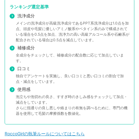
ランキング選定基準
洗浄成分
メインの洗浄成分が高級洗浄成分であるPPT系洗浄成分は1.0点を加
点、頭皮や毛髪に優しいアミノ酸系やベタイン系のみで構成されて
いる場合を0.5点を加点、洗浄力の高い高級アルコール系や石鹸系が
配合されている場合は0.5点を減点しています。
補修成分
全成分をチェックして、補修成分の配合数に応じて加点していま
す。
口コミ
独自でアンケートを実施し、良い口コミと悪い口コミの割合で加
点・減点をしています。
使用感
泡立ちや泡切れの良さ、すすぎ時のきしみ感をチェックして加点・
減点をしています。
さらに指通りの良し悪しや絡まりの有無を調べるために、専門の機
器を使用して毛髪の摩擦係数を数値化。
RoccoGirlの執筆ルールについてはこちら