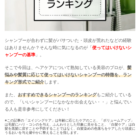
シャンプーが合わずに髪がパサついた・頭皮が荒れたなどの経験
はありませんか？そんな時に気になるのが「
使ってはいけないシ
ャンプーの基準
」。
そこで今回は、ヘアケアについて熟知している美容のプロが、
髪
悩みや髪質に応じて使ってはいけないシャンプーの特徴を、ラン
キング形式でご紹介
します。
また、
おすすめできるシャンプーのランキング
もご紹介している
ので、「いいシャンプーになかなか出会えない・・」と悩んでい
る人も是非参考にしてください！
※この記事の「エイジングケア」は年齢に応じたケアのこと、「ボリュームアップ」
は毛髪にハリ・コシのを与え、ふんわりとした印象に見せること、「白髪ケア」は白
髪を黒髪に戻すことや予防することではなく、白髪染めの色落ちをケアしたり頭皮に
うるおいを与え健やかに整えることを指します。