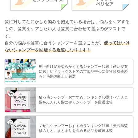
髪に対してなにかしら悩みを抱えている場合は、悩みをケアする
もの、髪質をケアしたい人は髪質に合わせて選ぶのがマストで
す。
自分の悩みや髪質に合うシャンプーを選ぶことが、
使ってはいけ
ないシャンプーを回避する近道になります！
剛毛向け髪を柔らかくするシャンプー12選！硬い髪質
に嬉しいドラッグストアの市販品中心に美容師監修の
もと毛髪診断士が厳選
猫っ毛シャンプーおすすめランキング10選！ぺたんこ
髪をふんわり髪に導くシャンプーを厳選比較
くせ毛シャンプーおすすめランキング17選！美容師監
修のもと、まとまりを高める商品を厳選比較