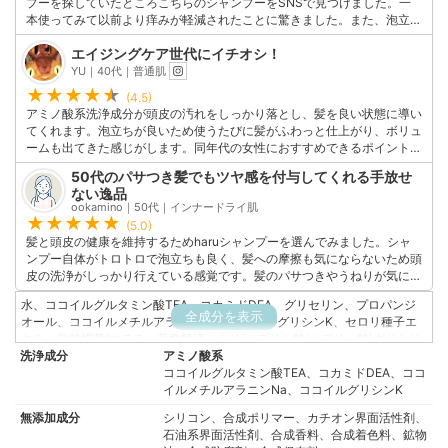
プーを探していたところこちらのシャンプーをSNSで見つけました。一
本使ってみて以前より痒みが軽減されたことに驚きました。また、泡立ち
が良くコンディショナーやトリートメントなしでも使えるのも便利。香り
エイジングケア世代にイチオシ！
がほのかであまり強くありませんが、他のアイテムの香りを邪魔しないの
で個人的には気に入っているポイントです。
YU｜40代｜普通肌
このユーザーの他の口コミを見る
(4.5)
アミノ酸系洗浄成分が頭皮の汚れをしっかり落とし、髪を良い状態に導い
てくれます。泡立ちが良いため使うたびに髪がふわっと仕上がり、ボリュ
ームも出てきた感じがします。同年代の女性におすすめできるポイント
は、このシャンプーが頭皮ケアから髪のダメージケアまでを総合的に行っ
50代のパサつき髪でもツヤ感を付与してくれる手放せ
てくれることです。泡立ちも良く、使いやすいため、忙しい主婦の方々に
ない逸品
もぴったりだと思います。
ookamino｜50代｜インナードライ肌
このユーザーの他の口コミを見る
(5.0)
髪と頭皮の健康を維持するためharuシャンプーを選んでみました。シャ
ンプー自体がトロトロで泡立ちも良く、髪への摩擦も気にならないため頭
皮の洗浄がしっかり行えている感覚です。髪のパサつきやうねりが気にな
っていましたが、柔らかくふんわりとしたツヤ髪に整えてくれました。お
水、ココイルグルタミン酸TEA、コカミドDEA、グリセリン、プロパンジ
肌と同様に髪にもエイジングケアに適した商品を使用することの重要性を
全成分を表示
オール、ココイルメチルアラニンNa、ココイルグリシンK、セロリ種子エ
感じさせてくれたシャンプーです。
キス、乳酸桿菌/マテチャ葉発酵液、トリ(カプリル酸/カプリン酸)グリセリ
このユーザーの他の口コミを見る
洗浄成分
ル、(カプロイル/ラウロイル)ラクチレートNa、クエン酸トリエチル、サピ
アミノ酸系
ンヅトリホリアツス果実エキス、トコフェロール、ホップエキス、オオム
ココイルグルタミン酸TEA、コカミドDEA、ココ
ギ発酵エキス、豆乳発酵液、ワカメエキス、アカモクエキス、スイカズラ
イルメチルアラニンNa、ココイルグリシンK
花エキス、加水分解シルク、加水分解コンキオリン、マテチャ葉エキス、
無添加成分
シリコン、合成ポリマー、カチオン界面活性剤、
カボス果汁、アサイヤシ果実エキス、グアバ果実エキス、コーヒー種子エ
石油系界面活性剤、合成香料、合成着色料、鉱物
キス、ビワ葉エキス、アセチルテトラペプチド-3、アカツメクサ花エキ