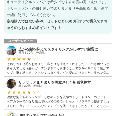
キューティクルタンパクは希少でおすすめ度の高い成分です。
トリートメントの併せ使いでよりまとまりを高めるため、是非
一緒に使用してみてください。
定期購入ではない点や、セットだと1,000円オフで購入できち
ゃうのもおすすめポイントです！
ユーザーレビュー
広がる髪を抑えてスタイリングがしやすい髪質に
雛乃｜30代｜乾燥肌
(4.2)
うねりやくせ毛がおさまり、広がりを抑えてくれました。いつもボワっと
膨らんでしまう髪もガーデンボタニカを使うことでツヤやサラサラ感がア
ップ。重く感じることもなくスタイリングも楽になりました。ラベンダー
とゼラニウムの精油のブレンドが、バスタイムをリラックスタイムを演
出。シャンプーの泡立ちが良いのも嬉しいです。
サラサラとまとまりを両立させた新感覚処方
このユーザーの他の口コミを見る
楓｜20代｜乾燥肌
(4.5)
濃密な泡立ちのシャンプーとなめらかな質感のトリートメントのセット。
ヘアカラーでかなり傷んでいた私の髪でもしっとりサラサラに整えてくれ
ました。今までいろいろなシャンプーを使ってきましたが、しっとりとサ
ラサラを両立してくれる商品は結構珍しいかも。精油をブレンドした爽や
かな香りもお気に入りで夏に愛用したくなる商品です。
理想のヘアケアに出会えた！