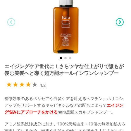
エイジングケア世代に！さらツヤな仕上がりで誰もが
羨む美髪へと導く超万能オールインワンシャンプー
4.2
補修効果のあるペリセアや白髪ケアを叶えるヘマチン、ハリコシ
アップをサポートするキャピキシルなどの配合によって
エイジン
グ悩みにアプローチをかける
haru黒髪スカルプシャンプー。
アミノ酸系洗浄成分に加え、100%天然由来・10個の無添加処方を
実現しているため、頭皮や毛髪への優しさを求める人にもピッタ