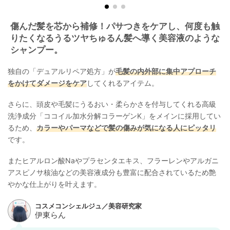
傷んだ髪を芯から補修！パサつきをケアし、何度も触
りたくなるうるツヤちゅるん髪へ導く美容液のような
シャンプー。
独自の「デュアルリペア処方」が
毛髪の内外部に集中アプローチ
をかけてダメージをケア
してくれるアイテム。
さらに、頭皮や毛髪にうるおい・柔らかさを付与してくれる高級
洗浄成分「ココイル加水分解コラーゲンK」をメインに採用してい
るため、
カラーやパーマなどで髪の傷みが気になる人にピッタリ
です。
またヒアルロン酸Naやプラセンタエキス、フラーレンやアルガニ
アスピノサ核油などの美容液成分も豊富に配合されているため艶
やかな仕上がりを叶えます。