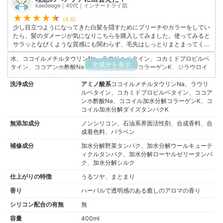
このユーザーの他の口コミを見る
kaedeage｜40代｜インナードライ肌
(4.6)
少し目立つようになってきた白髪を隠すためにブリーチやカラーをしてい
たら、髪のダメージが気になりこちらを購入してみました。使ってみると
サラッとなびくような質感にも関わらず、毛先はしっとりまとまってくれ
てまさに理想的なシャンプー&トリートメント。ボトルもオシャレでシン
水、ココイルメチルタウリンNa、ラウリルベタイン、コカミドプロピルベ
プルさを意識したバスルームにもバッチリ合います！
全成分を表示
タイン、ココアンホ酢酸Na、ココイル加水分解コラーゲンK、ジラウロイ
このユーザーの他の口コミを見る
ルグルタミン酸リシンNa、ココイル加水分解ダイズタンパクK、ジヒドロ
洗浄成分
キシプロピルアルギニンHCl、セラミドNG、セラミドAG、セラミドAP、
アミノ酸系
ココイルメチルタウリンNa、ラウリ
セラミドNP、セラミドEOP、γ-ドコサラクトン、デシルグルコシド、ハチ
ルベタイン、コカミドプロピルベタイン、ココア
ミツ、アルニカ花エキス、カミツレ花エキス、アカツメクサ花エキス、マ
ンホ酢酸Na、ココイル加水分解コラーゲンK、コ
ヨラナ葉エキス、ノイバラ果実エキス、セージ葉エキス、リモニウムゲル
コイル加水分解ダイズタンパクK
ベリエキス、イヌラクリスモイデ花/葉エキス、オウゴン根エキス、ローズ
無添加成分
ノンシリコン、石油系界面活性剤、合成香料、合
マリー葉エキス、ワレモコウエキス、レモングラス葉/茎エキス、タチジャ
成着色料、パラベン
コウソウ花/葉エキス、加水分解野菜タンパク、加水分解ウールキューティ
クルタンパク、加水分解ローヤルゼリータンパク、加水分解シルク、ラベ
補修成分
加水分解野菜タンパク、加水分解ウールキューテ
ンダー油、ニオイテンジクアオイ葉油、白金、リンゴ酸、コレステロー
ィクルタンパク、加水分解ローヤルゼリータンパ
ル、フィトステロールズ、プロパンジオール、エチルヘキシルグリセリ
ク、加水分解シルク
ン、ペンチレングリコール、DPG、BG、PG、ポリクオタニウム-10、クオ
仕上がりの特徴
うるツヤ、まとまり
タニウム-33、コカミドMEA、ジステアリン酸PEG-150、セテアレス-60
ミリスチルグリコール、イソステアリン酸PEG-20グリセリル、トリ(カプ
香り
ハーバルで透明感のある癒しのアロマの香り
リル酸/カプリン酸)グリセリル、ジステアリルジモニウムクロリド、ベヘン
トリモニウムクロリド、エタノール、炭酸水素Na、塩化Na、EDTA-2Na、
シリコン配合の有無
無
安息香酸Na、サリチル酸
容量
400ml