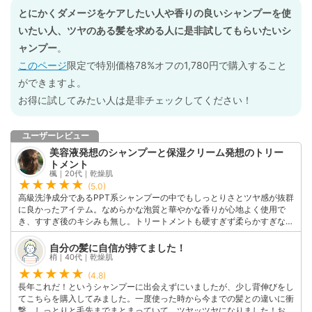
とにかくダメージをケアしたい人や香りの良いシャンプーを使
いたい人、ツヤのある髪を求める人に是非試してもらいたいシ
ャンプー
。
このページ
限定で特別価格78%オフの1,780円で購入すること
ができますよ。
お得に試してみたい人は是非チェックしてください！
ユーザーレビュー
美容液発想のシャンプーと保湿クリーム発想のトリー
トメント
楓｜20代｜乾燥肌
(5.0)
高級洗浄成分であるPPT系シャンプーの中でもしっとりさとツヤ感が抜群
に良かったアイテム。なめらかな泡質と華やかな香りが心地よく使用で
き、すすぎ後のキシみも無し。トリートメントも硬すぎず柔らかすぎない
テクスチャで髪全体に伸ばしやすいと感じました。ドライヤーで乾かした
後はいつまでも触っていたくなるような柔らかくなめらかな質感に。現在
自分の髪に自信が持てました！
使用している中でもおすすめ度の高いシャンプーになっています！特に、
梢｜40代｜乾燥肌
乾燥やパサつき、ダメージを抱えている人はぜひ一度試してもらいたい逸
(4.8)
品です。
長年これだ！というシャンプーに出会えずにいましたが、少し背伸びをし
このユーザーの他の口コミを見る
てこちらを購入してみました。一度使った時から今までの髪との違いに衝
撃。しっとりと毛先までまとまっていて、ツヤッツヤになりました！お値