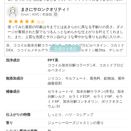
段は高いですが、それだけの価値がある商品なのかなと思います。
まさにサロンクオリティ！
このユーザーの他の口コミを見る
forun｜40代｜乾燥肌
(5.0)
使ってみた最初の印象は今までとはあきらかに異なる手触りの良さ。ダメ
ージが蓄積された髪でもつるんっとなめらかな仕上がりを叶えてくれまし
た。また、上質な泡質とサロン品のような華やかな香りもお気に入りポイ
ントです。自宅でサロン帰りのような髪に仕上げてくれるので、これから
水、ココイル加水分解コラーゲンK、コカミドプロピルベタイン、コカミド
も欠かせないシャンプーになりました！
全成分を表示
DEA、ココイルメチルアラニンNa、ココイルグルタミン酸2Na、デシルグ
このユーザーの他の口コミを見る
ルコシド、グリセリン、ソルビトール、スクワラン、アルガニアスピノサ
洗浄成分
核油、ツバキ種子油、加水分解コラーゲン、加水分解ケラチン(羊毛)、加水
PPT系
分解シルク、白金、ヒアルロン酸Na、プラセンタエキス、フラーレン、レ
ココイル加水分解コラーゲンK、コカミドプロピ
スベラトロール、ブドウ葉/皮/種子エキス、セラミドEOP、セラミドNP、
ルベタイン
セラミドAP、コレステロール、加水分解コンキオリン、ポリクオタニウ
無添加成分
シリコン、サルフェート、着色料、鉱物油、紫外
ム-51、(メタクリル酸グリセリルアミドエチル/メタクリル酸ステアリル)コ
線吸収剤
ポリマー、カンゾウ根エキス、 トレハロースヒドロキシプロピルトリモニ
ウムクロリド、クエン酸、フィトスフィンゴシン、キサンタンガム、カル
補修成分
セラキュート-V、加水分解ケラチン(羊毛)、加水
ボマー、 BG、マルトシルシクロデキストリン、シクロデキストリン、マル
分解シルク、セラミドEOP、セラミドNP、セラ
トース、コカミドMEA、ココイルアルギニンエチルPCA、ラウロイルラク
ミドAP、加水分解コンキオリン、ポリクオタニ
チレートNa、PVP、ポリクオタニウム-10、ペンテト酸5Na、炭酸水素
ウム-51
Na、エタノール、メチルパラベン、フェノキ シエタノール、香料
仕上がりの特徴
しっとり、ハリ・コシアップ
香り
ジューシーローズジャスミンの香り
シリコン配合の有無
無