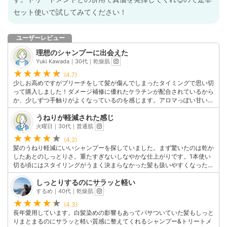
セット使いで試してみてください！
ユーザーレビュー
理想のシャンプーに出会えた
Yuki Kawada｜30代｜乾燥肌
(4.7)
少しお高めですがブリーチをして髪が傷んでしまったタイミングで思い切
って購入しました！ダメージ補修に優れたケラチンが配合されているから
か、少しずつ手触りがよくなっているのを感じます。アロマっぽい甘い香
りもお気に入り。ようやく使い続けたいと思えるシャンプーに出会えまし
うねりが軽減された感じ
た！
このユーザーの他の口コミを見る
火曜日｜30代｜普通肌
(4.2)
髪のうねり軽減にいいシャンプーを探していました。まず驚いたのは乾か
したあとのしっとりさ。重たすぎないしなやかな仕上がりです。1本使い
切る頃にはスタイリングがうまく決まらなかった髪も扱いやすくなった感
じがします。本格的に髪質をケアしたい人におすすめです。
しっとりするのにサラッと軽い
このユーザーの他の口コミを見る
するめ｜40代｜乾燥肌
(4.3)
長年愛用しています。白髪染めの影響もあってパサついていた髪もしっと
りまとまるのにサラッと軽い質感に整えてくれるシャンプー&トリートメ