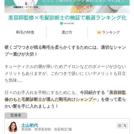
剛毛の特徴
選び方
ランキング
硬くゴワつきが残る剛毛を柔らかくするためには、適切なシャン
プー選びが大切！
キューティクルの層が厚いためアイロンなどのダメージが少ない
メリットもありますが、ごわつきで扱いにくいデメリットも目立
ち気味…。
日々のお手入れを手軽にするためにも、
今回紹介する「
美容師監
修のもと毛髪診断士が選んだ剛毛向けシャンプー
」を使って柔ら
かい髪を手に入れましょう！
土山初代
美容師、管理美容師、色彩検定1級