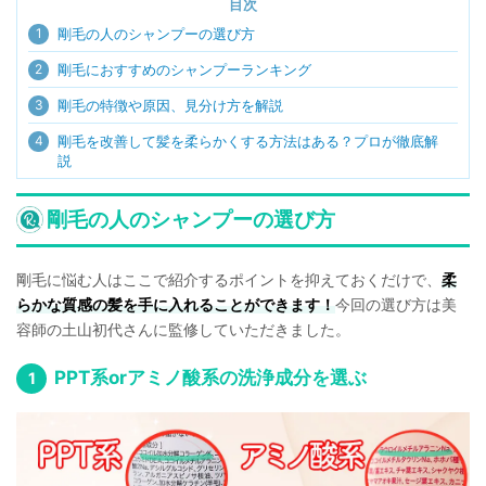
目次
1
剛毛の人のシャンプーの選び方
2
剛毛におすすめのシャンプーランキング
3
剛毛の特徴や原因、見分け方を解説
4
剛毛を改善して髪を柔らかくする方法はある？プロが徹底解
説
剛毛の人のシャンプーの選び方
剛毛に悩む人はここで紹介するポイントを抑えておくだけで、
柔
らかな質感の髪を手に入れることができます！
今回の選び方は美
容師の土山初代さんに監修していただきました。
PPT系orアミノ酸系の洗浄成分を選ぶ