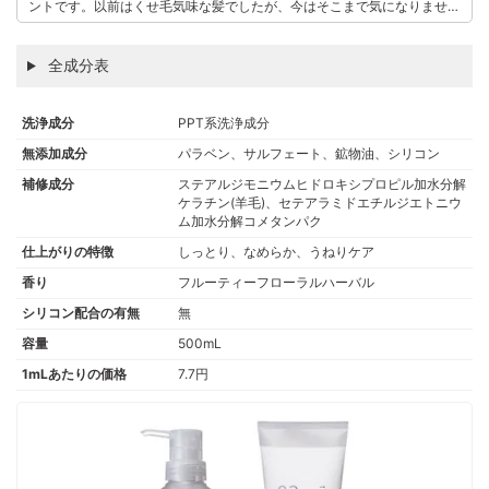
ントです。以前はくせ毛気味な髪でしたが、今はそこまで気になりませ
ん！シャンプーの泡切れがいい点と、ほのかな香りも好きです。
このユーザーの他の口コミを見る
全成分表
洗浄成分
PPT系洗浄成分
無添加成分
パラベン、サルフェート、鉱物油、シリコン
補修成分
ステアルジモニウムヒドロキシプロピル加水分解
ケラチン(羊毛)、セテアラミドエチルジエトニウ
ム加水分解コメタンパク
仕上がりの特徴
しっとり、なめらか、うねりケア
香り
フルーティーフローラルハーバル
シリコン配合の有無
無
容量
500mL
1mLあたりの価格
7.7円