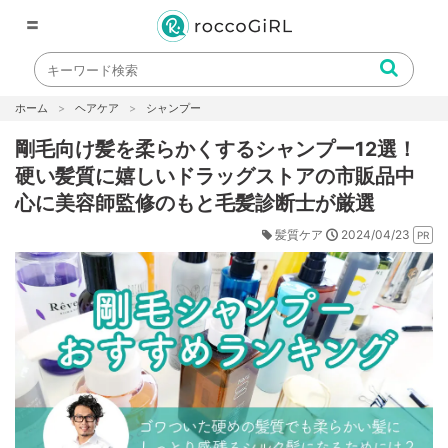
〓
ホーム
ヘアケア
シャンプー
剛毛向け髪を柔らかくするシャンプー12選！
硬い髪質に嬉しいドラッグストアの市販品中
心に美容師監修のもと毛髪診断士が厳選
2024/04/23
髪質ケア