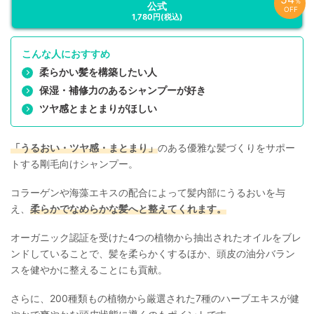
％
公式
OFF
1,780円
(税込)
こんな人におすすめ
柔らかい髪を構築したい人
保湿・補修力のあるシャンプーが好き
ツヤ感とまとまりがほしい
「うるおい・ツヤ感・まとまり」
のある優雅な髪づくりをサポー
トする剛毛向けシャンプー。
コラーゲンや海藻エキスの配合によって髪内部にうるおいを与
え、
柔らかでなめらかな髪へと整えてくれます。
オーガニック認証を受けた4つの植物から抽出されたオイルをブレ
ンドしていることで、髪を柔らかくするほか、頭皮の油分バラン
スを健やかに整えることにも貢献。
さらに、200種類もの植物から厳選された7種のハーブエキスが健