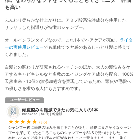
も高い
ふんわり柔らかな仕上がりに。アミノ酸系洗浄成分を使用した、
サラサラした指通りが特徴のシャンプー。
オールインワンタイプなので、これ1本でヘアケアが完結。
ライタ
ーの実使用レビュー
でも単体でツヤ感のあるしっとり髪に整えて
くれました。
白髪との関わりが研究されるヘマチンのほか、大人の髪悩みをケ
アするキャピキシルなど多数のエイジングケア成分を配合。100%
天然由来・10個の無添加処方を実現しているため、頭皮や毛髪へ
の優しさを求める人にもおすすめです。
ユーザーレビュー
頭皮悩みを軽減できたお気に入りの1本
kasakoso｜50代｜乾燥肌
(5.0)
シャンプー後に頭皮の痒みを感じることがあり、頭皮に良さそうなシャン
プーを探していたところこちらのシャンプーをSNSで見つけました。一
本使ってみて以前より痒みが軽減されたことに驚きました。また、泡立ち