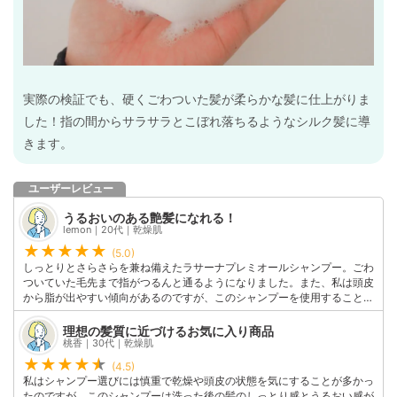
実際の検証でも、硬くごわついた髪が柔らかな髪に仕上がりま
した！指の間からサラサラとこぼれ落ちるようなシルク髪に導
きます。
ユーザーレビュー
うるおいのある艶髪になれる！
lemon｜20代｜乾燥肌
(5.0)
しっとりとさらさらを兼ね備えたラサーナプレミオールシャンプー。ごわ
ついていた毛先まで指がつるんと通るようになりました。また、私は頭皮
から脂が出やすい傾向があるのですが、このシャンプーを使用することで
脂の出る量が減ったような感じ。泡立ちもよく香りも魅力的でとてもお気
に入りの商品です。
理想の髪質に近づけるお気に入り商品
このユーザーの他の口コミを見る
桃香｜30代｜乾燥肌
(4.5)
私はシャンプー選びには慎重で乾燥や頭皮の状態を気にすることが多かっ
たのですが、このシャンプーは洗った後の髪のしっとり感とうるおい感が