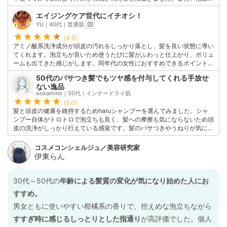
が良くコンディショナーやトリートメントなしでも使えるのも便利。香り
エイジングケア世代にイチオシ！
がほのかであまり強くありませんが、他のアイテムの香りを邪魔しないの
で個人的には気に入っているポイントです。
YU｜40代｜普通肌
このユーザーの他の口コミを見る
(4.5)
アミノ酸系洗浄成分が頭皮の汚れをしっかり落とし、髪を良い状態に導い
てくれます。泡立ちが良いため使うたびに髪がふわっと仕上がり、ボリュ
ームも出てきた感じがします。同年代の女性におすすめできるポイント
は、このシャンプーが頭皮ケアから髪のダメージケアまでを総合的に行っ
50代のパサつき髪でもツヤ感を付与してくれる手放せ
てくれることです。泡立ちも良く、使いやすいため、忙しい主婦の方々に
ない逸品
もぴったりだと思います。
ookamino｜50代｜インナードライ肌
このユーザーの他の口コミを見る
(5.0)
髪と頭皮の健康を維持するためharuシャンプーを選んでみました。シャ
ンプー自体がトロトロで泡立ちも良く、髪への摩擦も気にならないため頭
皮の洗浄がしっかり行えている感覚です。髪のパサつきやうねりが気にな
っていましたが、柔らかくふんわりとしたツヤ髪に整えてくれました。お
肌と同様に髪にもエイジングケアに適した商品を使用することの重要性を
感じさせてくれたシャンプーです。
このユーザーの他の口コミを見る
30代～50代の
年齢による髪質の変化が気になり始めた人にお
すすめ。
男女ともに使いやすい柑橘系の香りで、控えめな泡立ちながら
すすぎ時に感じるしっとりとした指通り
が高評価でした。個人