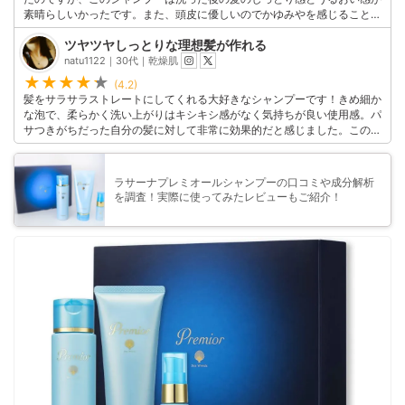
素晴らしいかったです。また、頭皮に優しいのでかゆみやを感じることも
ありませんでした。この商品の香りも心地よく、一日中フレッシュな髪の
ツヤツヤしっとりな理想髪が作れる
香りが続きます。髪の悩みを解決し、理想の髪質に近づける手助けをして
くれるお気に入りのシャンプーです。
natu1122｜30代｜乾燥肌
このユーザーの他の口コミを見る
(4.2)
髪をサラサラストレートにしてくれる大好きなシャンプーです！きめ細か
な泡で、柔らかく洗い上がりはキシキシ感がなく気持ちが良い使用感。パ
サつきがちだった自分の髪に対して非常に効果的だと感じました。この商
品を使って髪と頭皮の調子が格段に良くなり、とても満足しています。
このユーザーの他の口コミを見る
ラサーナプレミオールシャンプーの口コミや成分解析
を調査！実際に使ってみたレビューもご紹介！