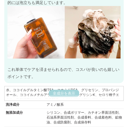
的には泡立ちも満足しています。
これ単体でケアを済ませられるので、コスパが良いのも嬉しい
ポイントです。
水、ココイルグルタミン酸TEA、コカミドDEA、グリセリン、プロパンジ
全成分を表示
オール、ココイルメチルアラニンNa、ココイルグリシンK、セロリ種子エ
キス、乳酸桿菌/マテチャ葉発酵液、トリ(カプリル酸/カプリン酸)グリセリ
洗浄成分
ル、(カプロイル/ラウロイル)ラクチレートNa、クエン酸トリエチル、サピ
アミノ酸系
ンヅトリホリアツス果実エキス、トコフェロール、ホップエキス、オオム
無添加成分
シリコン、合成ポリマー、カチオン界面活性剤、
ギ発酵エキス、豆乳発酵液、ワカメエキス、アカモクエキス、スイカズラ
石油系界面活性剤、合成香料、合成着色料、鉱物
花エキス、加水分解シルク、加水分解コンキオリン、マテチャ葉エキス、
油、合成防腐剤、合成保存料
カボス果汁、アサイヤシ果実エキス、グアバ果実エキス、コーヒー種子エ