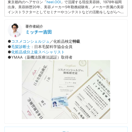
東京都内のヘアサロン「
heel.OOI
」で活躍する現役美容師。1978年福岡
出身。美容師歴20年、美容メーカー5年勤務経験有。メーカー所属の美容
インストラクターとしてセミナーやコンテストなどの活動をしながらヘア
カラーを極めるために色彩検定1級の資格を取得。美容ライターとしての
経験があり、現在は自身の
ブログ
でも確かな知識と経験を活かして情報を
著作者紹介
提供中。
ミッチー吉田
●
コスメコンシェルジュ
／化粧品検定
特級
●
毛髪診断士
：日本毛髪科学協会会員
●
化粧品成分上級スペシャリスト
●YMAA（薬機法医療法認証）取得者