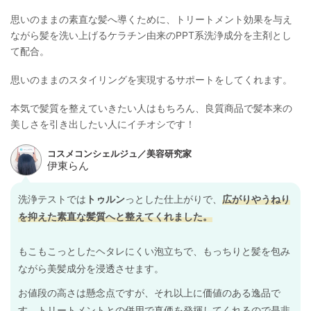
思いのままの素直な髪へ導くために、トリートメント効果を与え
ながら髪を洗い上げるケラチン由来のPPT系洗浄成分を主剤とし
て配合。
思いのままのスタイリングを実現するサポートをしてくれます。
本気で髪質を整えていきたい人はもちろん、良質商品で髪本来の
美しさを引き出したい人にイチオシです！
洗浄テストでは
トゥルン
っとした仕上がりで、
広がりやうねり
を抑えた素直な髪質へと整えてくれました。
もこもこっとしたヘタレにくい泡立ちで、もっちりと髪を包み
ながら美髪成分を浸透させます。
お値段の高さは懸念点ですが、それ以上に価値のある逸品で
す。トリートメントとの併用で真価を発揮してくれるので是非