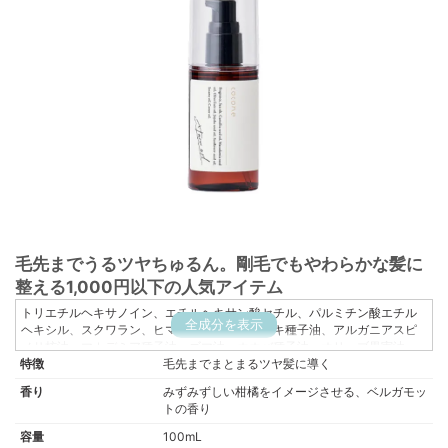
毛先までうるツヤちゅるん。剛毛でもやわらかな髪に
整える1,000円以下の人気アイテム
トリエチルヘキサノイン、エチルヘキサン酸セチル、パルミチン酸エチル
全成分を表示
ヘキシル、スクワラン、ヒマワリ種子油、ツバキ種子油、アルガニアスピ
ノサ核油、マカデミア種子油、ゴマ油、ホホバ種子油、オリーブ果実油、
特徴
イソステアロイル加水分解ケラチン(羊毛)、イソステアロイル加水分解コラ
毛先までまとまるツヤ髪に導く
ーゲン、イソステアロイル加水分解シルク、トコフェロール、イソステア
香り
みずみずしい柑橘をイメージさせる、ベルガモッ
リン酸、サイペラスエスクレンタス根油、テトラヘキシルデカン酸アスコ
トの香り
ルビル、メドウフォーム-δ-ラクトン、セバシン酸ジエチル、イソノナン酸
イソノニル、香料、γ-ドコサラクトン
容量
100mL