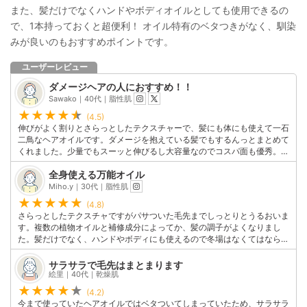
また、髪だけでなくハンドやボディオイルとしても使用できるの
で、1本持っておくと超便利！ オイル特有のベタつきがなく、馴染
みが良いのもおすすめポイントです。
ユーザーレビュー
ダメージヘアの人におすすめ！！
Sawako｜40代｜脂性肌
(4.5)
伸びがよく割りとさらっとしたテクスチャーで、髪にも体にも使えて一石
二鳥なヘアオイルです。ダメージを抱えている髪でもするんっとまとめて
くれました。少量でもスーッと伸びるし大容量なのでコスパ面も優秀。女
性らしいグリーンフローラルフルーティーの香りがふわっと香るのも好
全身使える万能オイル
き！！
このユーザーの他の口コミを見る
Miho.y｜30代｜脂性肌
(4.8)
さらっとしたテクスチャですがパサついた毛先までしっとりとうるおいま
す。複数の植物オイルと補修成分によってか、髪の調子がよくなりまし
た。髪だけでなく、ハンドやボディにも使えるので冬場はなくてはならな
い大好きな商品です。
このユーザーの他の口コミを見る
サラサラで毛先はまとまります
絵里｜40代｜乾燥肌
(4.2)
今まで使っていたヘアオイルではベタついてしまっていたため、サラサラ