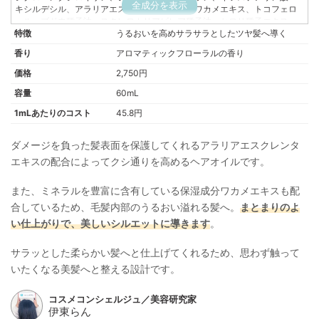
全成分を表示
キシルデシル、アラリアエスクレンタエキス、ワカメエキス、トコフェロ
ール、ブドウ種子油、スクレロカリアビレア種子油、セロリ種子エキス、
特徴
トリ(カプリル酸/カプリン酸)グリセリル、香料
うるおいを高めサラサラとしたツヤ髪へ導く
香り
アロマティックフローラルの香り
価格
2,750円
容量
60mL
1mLあたりのコスト
45.8円
ダメージを負った髪表面を保護してくれるアラリアエスクレンタ
エキスの配合によってクシ通りを高めるヘアオイルです。
また、ミネラルを豊富に含有している保湿成分ワカメエキスも配
合しているため、毛髪内部のうるおい溢れる髪へ。
まとまりのよ
い仕上がりで、美しいシルエットに導きます
。
サラッとした柔らかい髪へと仕上げてくれるため、思わず触って
いたくなる美髪へと整える設計です。