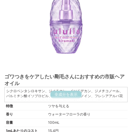
ゴワつきをケアしたい剛毛さんにおすすめの市販ヘア
オイル
シクロペンタシロキサン、ジメチコン、イソドデカン、ジメチコノール、
全成分を表示
パルミチン酸イソプロピル、トリエチルヘキサノイン、フレシアアルバ花
／葉／茎エキス、イソステアロイル加水分解シルク、ケイ酸Ｎａ、加水分
特徴
解コンキオリン、グルコシルセラミド、トコフェリルリン酸Ｎａ、水溶性
ツヤを与える
コラーゲン、水溶性ケラチン（羊毛）、加水分解ハチミツタンパク、海
香り
ウォーターフローラの香り
水、ビルベリー果実エキス、水、アルガニアスピノサ核油、ジラウロイル
グルタミン酸リシンＮａ、クエン酸、アスコフィルムノドスムエキス、α－
容量
100mL
グルカン、レシチン、ソルビトール、クエン酸Ｎａ、トコフェロール、Ｐ
1mLあたりのコスト
15.4円
ＥＧ－２０水添ヒマシ油、PG、エタノール、ＢＧ、フェノキシエタノー