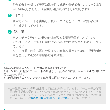
配合成分を分析して美容効果を持つ成分や有効成分1つにつき0.3点
～0.5加点しました。（点数配分は成分により変動します）
口コミ
独自でアンケートを実施し、良い口コミと悪い口コミの割合で加
点・減点をしています。
使用感
テクスチャや乾かした後の仕上がりを5段階評価で「とてもいい」
または「いい」と答えた割合で70%以上の支持を得た商品を加点し
ています。
さらに指通りの良し悪しや絡まりの有無を調べるために、専門の機
器を使用して毛髪の摩擦係数を数値化。
※各商品の持ち点を3.5として加点減点をしています。
※当ランキングは読者アンケートの集計から上記の基準に従いroccoGiRLで独自に決
定したものです。
※この記事の「エイジングケア」は年齢に応じたケアのことを指します。
この記事はroccoGiRL編集部にて独自に制作しています。メーカー等から商
品の無償提供を受けることや広告を出稿いただくこともございますが、それ
らの有無によってコンテンツの内容やランキング順位が変動することはあり
ません。詳しくは
roccoGiRLの執筆ルールについて
をご覧ください。