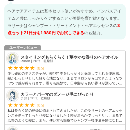
ヘアケアアイテムは基本セット使いがおすすめ。インバスアイ
テムと共にしっかりケアすることが美髪を育む鍵となります。
ラサーナはシャンプー・トリートメント・ヘアエッセンスの
3
点セット21日分を1,980円でお試しできる
のも魅力。
ユーザーレビュー
スタイリングもらくらく！華やかな香りのヘアオイル
lemon｜20代｜乾燥肌
(5.0)
少し硬めのテクスチャが、髪1本1本をしっかりと保護してくれる使用感。
髪がしっとりとした触り心地になり、まるでサロンから出てきたようなツ
ヤツヤ感が得られます。香りも絶妙で、日中髪から良い香りが漂っていま
す。翌朝まで毛先までしっかりとまとまりを保っていたのでスタイリング
も楽になって、毎日が良い髪日和になりました。
カラーとパーマのダメージ毛にぴったり
このユーザーの他の口コミを見る
まお｜30代｜乾燥肌
(5.0)
私は長らく髪の乾燥に悩まされてきましたが、このラサーナのヘアエッセ
ンスを使ってしっとり髪になりました！髪が滑らかでしっとりし、まるで
広告のような髪に。また、使い方も簡単でシャンプー後少量を髪になじま
せるだけ。このヘアオイルは私の美髪への秘密です！