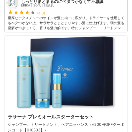
このユーザーの他の口コミを見る
しっとりまとまるのにベタつかなくて不思議
ERIKA｜30代｜乾燥肌
(4.0)
重厚なテクスチャーのオイルが髪に均一に広がり、ドライヤーを使用して
もベタつかない上、サラサラとまとまりやすい髪に仕上げます。朝の髪も
寝癖がつきにくく、香りも魅力的です。特にシャンプー、トリートメン
ト、エッセンスの3つの組み合わせがおすすめ。 広がりやうねりを抑えて
くれるので毎日のヘアスタイリングが楽しくなりました。個人差はあるか
もしれませんが、パサついた髪やうねりに悩む人にはぜひ試してほしいア
イテムです。
このユーザーの他の口コミを見る
ラサーナ プレミオールスターターセット
シャンプー、トリートメント、ヘアエッセンス（※200円OFFクーポ
ンコード【910333】）