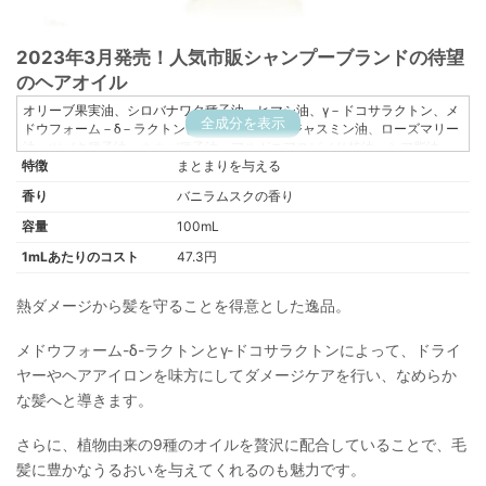
2023年3月発売！人気市販シャンプーブランドの待望
のヘアオイル
オリーブ果実油、シロバナワタ種子油、ヒマシ油、γ－ドコサラクトン、メ
全成分を表示
ドウフォーム－δ－ラクトン、腐植土抽出物、ジャスミン油、ローズマリー
油、ツバキ種子油、ホホバ種子油、アルガニアスピノサ核油、シア脂油、
特徴
トリ（カプリル酸／カプリン酸）グリセリル、トコフェロール、シクロヘ
まとまりを与える
キサン－１，４－ジカルボン酸ビスエトキシジグリコール、ペンチレング
香り
バニラムスクの香り
リコール、香料
容量
100mL
1mLあたりのコスト
47.3円
熱ダメージから髪を守ることを得意とした逸品。
メドウフォーム-δ-ラクトンとγ-ドコサラクトンによって、ドライ
ヤーやヘアアイロンを味方にしてダメージケアを行い、なめらか
な髪へと導きます。
さらに、植物由来の9種のオイルを贅沢に配合していることで、毛
髪に豊かなうるおいを与えてくれるのも魅力です。