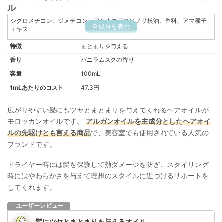
ル
シクロメチコン、ジメチコン、アルガニアスピノサ核油、香料、アマ種子
全成分を表示
エキス
特徴
まとまりを与える
香り
バニラムスクの香り
容量
100mL
1mLあたりのコスト
47.3円
広がりやすい髪にもツヤとまとまりを与えてくれるヘアオイルが
モロッカンオイルです。
アルガンオイルを主成分としたヘアオイ
ルの先駆けとも言える商品
で、美容室でも使用されている人気の
ブランドです。
ドライヤー時には髪を保護して熱ダメージを防ぎ、スタイリング
時にはやわらかさを与えて理想のスタイルに近づけるサポートを
してくれます。
ユーザーレビュー
髪にツヤとまとまりを与えるオイル