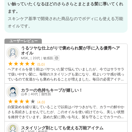
い触っていたくなるほどのさらさらとまとまる髪に導いてくれ
ます。
スキンケア基準で開発された商品なのでボディにも使える万能
オイルです。
ユーザーレビュー
うるツヤな仕上がりで褒められ髪が手に入る優秀ヘア
オイル
MSK_｜20代｜敏感肌
(5.0)
ヘアオイルを使う前はパサついた髪で悩んでいましたが、今ではサラサラ
で扱いやすい髪に。毎朝のスタイリングも楽になり、程よいツヤ感が残っ
ているので友達からも褒められることが増えました。毎日の必需アイテム
です！
このユーザーの他の口コミを見る
カラーの色持ちキープが嬉しい！
山本｜40代｜脂性肌
(4.0)
白髪染めを繰り返していることで以前はパサつきがちで、カラーの鮮やか
さも長続きしませんでしたが、このオイルを使い続けてから、美しい状態
を維持できています。染めた髪に潤いを与え、髪を守ることでカラーの褪
色を防ぎ、鮮やかな色合いを持続してくれている気がします。
このユーザーの他の口コミを見る
スタイリング剤としても使える万能アイテム
縁｜30代｜乾燥肌