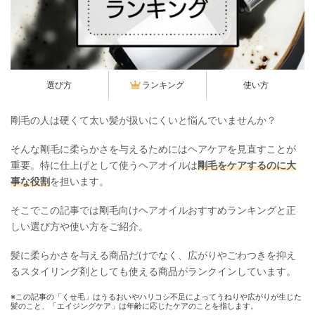
選び方
ランキング
使い方
剛毛の人は硬くて太い髪が扱いにくいと悩んでいませんか？
そんな剛毛に柔らかさを与えるためにはヘアケアを見直すことが
重要。特に仕上げとして使うヘアオイルは
剛毛をケアするのに大
事な役割
を担います。
そこでこの記事では剛毛向けヘアオイルおすすめランキングと正
しい選び方や使い方をご紹介。
髪に柔らかさを与える商品だけでなく、広がりやごわつきを抑え
るスタイリング剤としても使える商品がランクインしています。
※この記事の「くせ毛」はうるおいやハリコシ不足によってうねりや広がりが生じた
髪のこと、「エイジングケア」は年齢に応じたケアのことを指します。