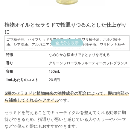
植物オイルとセラミドで指通りつるんとした仕上がり
に
ゴマ種子油、ハイブリッドサフラワー油、ヒマワリ種子油、ホホバ種子
全成分を表示
油、シア脂油、アルガニアスピノサ核油、ツバキ種子油、ワサビノキ種子
油、セラミド EOP、セラミド NG、セラミド NP、セラミド AG、セラミド
特徴
AP、フィトステロールズ、水添レシチン、トコフェロール、香料
なめらかな指通りでまとまりを与える
香り
グリーンフローラルフルーティーのフレグランス
容量
150mL
1mLあたりのコスト
20.5円
5種のセラミドと植物由来の油性成分の配合によって、髪の内部か
ら補修してくれるヘアオイル
です。
セラミドを与えることでキューティクルを整えてくれる効果に期
待ができるため、指通りが悪いと感じている人やカラーやパーマ
などで傷んだ髪にもおすすめできます。