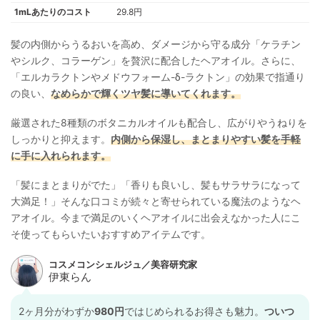
1mLあたりのコスト
29.8円
髪の内側からうるおいを高め、ダメージから守る成分「ケラチン
やシルク、コラーゲン」を贅沢に配合したヘアオイル。さらに、
「エルカラクトンやメドウフォーム-δ-ラクトン」の効果で指通り
の良い、
なめらかで輝くツヤ髪に導いてくれます。
厳選された8種類のボタニカルオイルも配合し、広がりやうねりを
しっかりと抑えます。
内側から保湿し、まとまりやすい髪を手軽
に手に入れられます。
「髪にまとまりがでた」「香りも良いし、髪もサラサラになって
大満足！」そんな口コミが続々と寄せられている魔法のようなヘ
アオイル。今まで満足のいくヘアオイルに出会えなかった人にこ
そ使ってもらいたいおすすめアイテムです。
2ヶ月分がわずか
980円
ではじめられるお得さも魅力。
ついつ