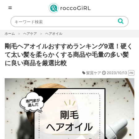
〓
ホーム
ヘアケア
ヘアオイル
剛毛ヘアオイルおすすめランキング9選！硬く
て太い髪を柔らかくする商品や毛量の多い髪
に良い商品を厳選比較
2023/10/13
髪質ケア