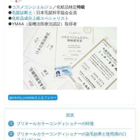
●
コスメコンシェルジュ
／化粧品検定
特級
●
毛髪診断士
：日本毛髪科学協会会員
●
化粧品成分上級スペシャリスト
●YMAA（薬機法医療法認証）取得者
@mitchy_yoshidaさんをフォロー
目次
1
プリオールカラーコンディショナーの特徴
2
プリオールカラーコンディショナーの染毛効果と使用感の口
コミレビュー