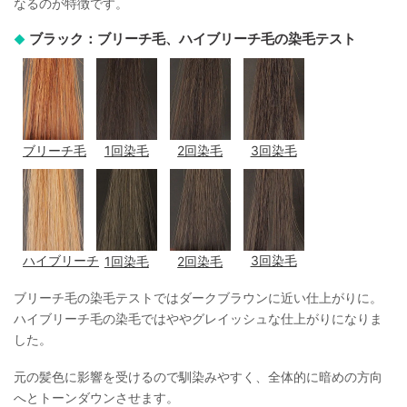
なるのが特徴です。
ブラック：ブリーチ毛、ハイブリーチ毛の染毛テスト
ブリーチ毛
1回染毛
2回染毛
3回染毛
ハイブリーチ
1回染毛
2回染毛
3回染毛
ブリーチ毛の染毛テストではダークブラウンに近い仕上がりに。
ハイブリーチ毛の染毛ではややグレイッシュな仕上がりになりま
した。
元の髪色に影響を受けるので馴染みやすく、全体的に暗めの方向
へとトーンダウンさせます。