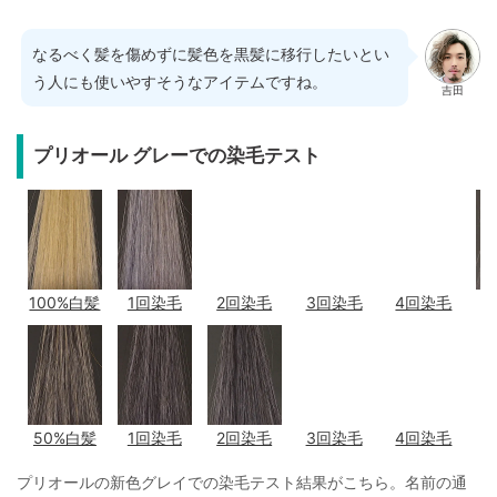
なるべく髪を傷めずに髪色を黒髪に移行したいとい
う人にも使いやすそうなアイテムですね。
吉田
プリオール グレーでの染毛テスト
100%白髪
1回染毛
2回染毛
3回染毛
4回染毛
50%白髪
1回染毛
2回染毛
3回染毛
4回染毛
プリオールの新色グレイでの染毛テスト結果がこちら。名前の通