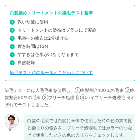
白髪染めトリートメントの染毛テスト基準
乾いた髪に使用
トリートメントの塗布はブラシにて実施
毛束への塗布は2分掛ける
置き時間は15分
すすぎは色水が出なくなるまで
自然乾燥
染毛テスト時のルールとこだわりについて
染毛テストには人毛毛束を使用し、①白髪割合100％の毛束 ②白
髪割合50％の毛束 ③ブリーチ処理毛 ④ハイブリーチ処理毛 それ
ぞれでテストしました。
白髪の毛束では白髪に単体で使用した時の色の方向性
と染まりの強さを、ブリーチ処理毛ではカラーのつな
ぎで使用したときの色の入り方をチェックします。