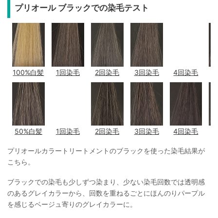
プリオール ブラックでの染毛テスト
100%白髪
1回染毛
2回染毛
3回染毛
4回染毛
50%白髪
1回染毛
2回染毛
3回染毛
4回染毛
プリオールカラートリートメントのブラックを使った染毛結果が
こちら。
ブラックでの染毛も少しずつ染まり、少ない染毛回数では透明感
のあるグレイカラーから、回数を重ねるごとにほんのりパープル
を感じるベージュ寄りのグレイカラーに。