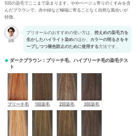
5回の染毛でここまで染まります。ややベージュ寄りのくすみを含
んだブラウンで、赤や緑など極端に寄ることなく自然な風合いが
特徴。
プリオールのおすすめの使い方は、
控えめの染毛力を
生かしたハイライト染め
のほか、
カラーの明るさをキ
ープしつつ褪色防止のために使用する
方法です。
ダークブラウン：ブリーチ毛、ハイブリーチ毛の染毛テス
ト
ブリーチ毛
1回染毛
2回染毛
3回染毛