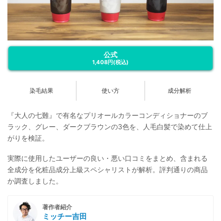
公式
1,408円
(税込)
染毛結果
使い方
成分解析
『大人の七難』で有名なプリオールカラーコンディショナーのブ
ラック、グレー、ダークブラウンの3色を、人毛白髪で染めて仕上
がりを検証。
実際に使用したユーザーの良い・悪い口コミをまとめ、含まれる
全成分を化粧品成分上級スペシャリストが解析。評判通りの商品
か調査しました。
著作者紹介
ミッチー吉田