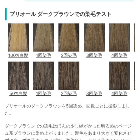
プリオール ダークブラウンでの染毛テスト
100%白髪
1回染毛
2回染毛
3回染毛
4回染毛
50%白髪
1回染毛
2回染毛
3回染毛
4回染毛
プリオールのダークブラウンを5回染め、回数ごとに撮影しまし
た。
ダークブラウンでの染毛はほんの少し緑がかった明るめのベージ
ュ系ブラウンに染め上がりました。髪色をあまり大きく変化させ