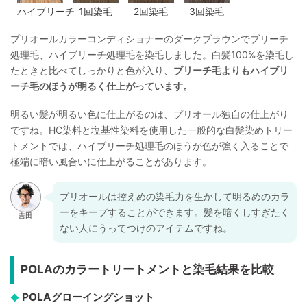
ハイブリーチ
1回染毛
2回染毛
3回染毛
プリオールカラーコンディショナーのダークブラウンでブリーチ
処理毛、ハイブリーチ処理毛を染毛しました。白髪100%を染毛し
たときと比べてしっかりと色が入り、
ブリーチ毛よりもハイブリ
ーチ毛のほうが明るく仕上がっています。
明るい髪が明るい色に仕上がるのは、プリオール独自の仕上がり
ですね。HC染料と塩基性染料を使用した一般的な白髪染めトリー
トメントでは、ハイブリーチ処理毛のほうが色が強く入ることで
極端に暗い風合いに仕上がることがあります。
プリオールは控えめの染毛力を生かして明るめのカラ
ーをキープすることができます。髪を暗くしすぎたく
ない人にうってつけのアイテムですね。
POLAのカラートリートメントと染毛結果を比較
POLAグローイングショット