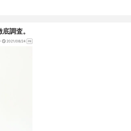
徹底調査。
2021/08/24
ー