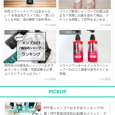
利尻カラーシャンプーは染まらな
リライズ髪色シャンプーで白髪は染
い？ 全色染毛テストで良い・悪い口
まる？実際に白髪を染めて検証。ク
コミを判定。成分解析で副作用を検
チコミを調査して評判をまとめまし
証しました。
た。
11/11更新
11/11更新
白髪ケア
白髪ケア
男性向け白髪染めシャンプーおすす
コラージワンオールインカラーシャ
めランキング6選！毛髪診断士が選
ンプーの口コミ調査や染毛テストを
ぶベストアイテムはコレ！
実施。
11/10更新
11/10更新
PICKUP
PPT系シャンプーおすすめランキング10
選！PPT界面活性剤の効果やメリット・デ