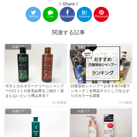
\\ Share //
Twitter
Line
Facebook
hatena
Pinterest
関連する記事
白髪ケア
白髪ケア
ボタニカルカラークリームシャンプ
白髪染めシャンプーおすすめ14選ラ
ーの口コミや染毛結果をご紹介！染
ンキング｜全商品テストして仕上が
まらないという噂は本当？
りのカラーを調査
07/26更新
11/12更新
白髪ケア
白髪ケア