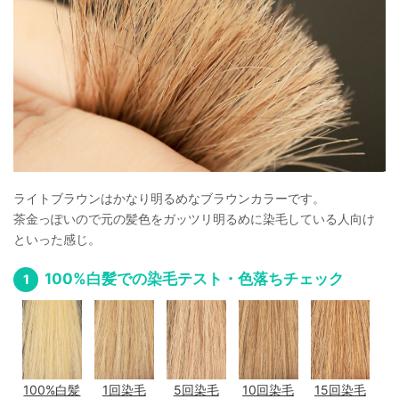
ライトブラウンはかなり明るめなブラウンカラーです。
茶金っぽいので元の髪色をガッツリ明るめに染毛している人向け
といった感じ。
100%白髪での染毛テスト・色落ちチェック
100%白髪
1回染毛
5回染毛
10回染毛
15回染毛