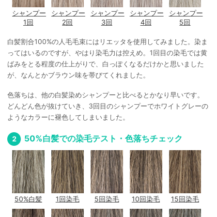
シャンプー
シャンプー
シャンプー
シャンプー
シャンプー
1回
2回
3回
4回
5回
白髪割合100%の人毛毛束にはリエッタを使用してみました。染ま
ってはいるのですが、やはり染毛力は控えめ。1回目の染毛では黄
ばみをとる程度の仕上がりで、白っぽくなるだけかと思いました
が、なんとかブラウン味を帯びてくれました。
色落ちは、他の白髪染めシャンプーと比べるとかなり早いです。
どんどん色が抜けていき、3回目のシャンプーでホワイトグレーの
ようなカラーに褪色してしまいました。
50%白髪での染毛テスト・色落ちチェック
50%白髪
1回染毛
5回染毛
10回染毛
15回染毛