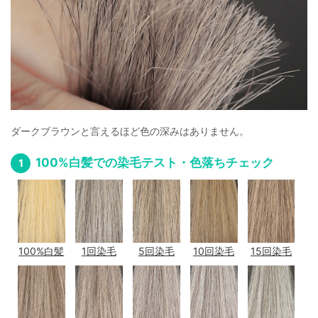
ダークブラウンと言えるほど色の深みはありません。
100%白髪での染毛テスト・色落ちチェック
100%白髪
1回染毛
5回染毛
10回染毛
15回染毛