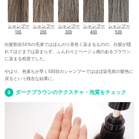
シャンプー
シャンプー
シャンプー
シャンプー
シャンプー
1回
2回
3回
4回
5回
白髪割合50%の毛束ではほんのり茶色く染まるものの、白髪が隠
れてほどまでは染まらず。ふんわりとベージュ感のあるブラウン
に染まる程度でした。
やはり、色落ちが早く5回目のシャンプーではほぼ染毛前の髪色に
戻るという残念な結果に。
ダークブラウンのテクスチャ・泡質をチェック