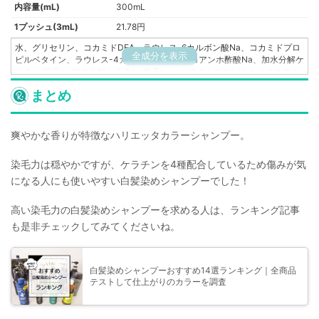
内容量(mL)
300mL
1プッシュ(3mL)
21.78円
水、グリセリン、コカミドDEA、ラウレス-6カルボン酸Na、コカミドプロ
全成分を表示
ピルベタイン、ラウレス-4カルボン酸Na、ココアンホ酢酸Na、加水分解ケ
ラチン(羽毛)、加水分解ケラチン(羊毛)、ヒドロキシプロピルトリモニウム
加水分解ケラチン(羽毛)、イソステアロイル加水分解ケラチン(羊毛)、マカ
まとめ
デミア種子油、シクロヘキサン-1,4-ジカルボン酸ビスエトキシジグリコー
ル、ユズ果実エキス、ウンシュウミカン果皮エキス、シイクワシャー果実
エキス、センブリエキス、オタネニンジン根エキス、グリチルリチン酸
2K、アルギン酸Na、アルギニン、(ラネス-40マレイン酸Na/スチレンスル
爽やかな香りが特徴なハリエッタカラーシャンプー。
ホン酸)コポリマー、サリチル酸、BG、ポリクオタニウム-10、クエン酸、
ソルビン酸K、トコフェロール、塩化Na、セテアレス-60ミリスチルグリコ
染毛力は穏やかですが、ケラチンを4種配合しているため傷みが気
ール、ペンテト酸5Na、イソノナン酸イソノニル、EDTA-2Na、フェノキ
になる人にも使いやすい白髪染めシャンプーでした！
シエタノール、安息香酸Na、香料、（+/-）塩基性青99、塩基性茶16、塩
基性茶17、塩基性赤76、塩基性黄57
高い染毛力の白髪染めシャンプーを求める人は、ランキング記事
も是非チェックしてみてくださいね。
白髪染めシャンプーおすすめ14選ランキング｜全商品
テストして仕上がりのカラーを調査