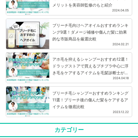
メリットを美容師監修のもと紹介
2024.04.05
ブリーチ毛向けヘアオイルおすすめランキ
ング9選！ダメージ補修や傷んだ髪に効果
的な市販商品を厳選比較
2024.02.21
アホ毛を抑えるシャンプーおすすめ12選！
ドラッグストアで買えるプチプラ中心に浮
き毛をケアするアイテムを毛髪診断士が厳
2024.04.18
選
ブリーチ毛シャンプーおすすめランキング
11選！ブリーチ後の傷んだ髪をケアするア
イテムを徹底比較
2023.12.22
カテゴリー