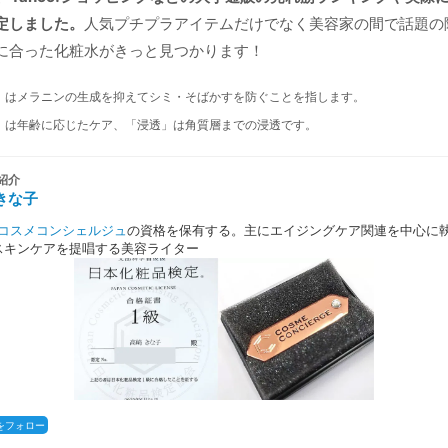
定しました。
人気プチプラアイテムだけでなく美容家の間で話題の
に合った化粧水がきっと見つかります！
」はメラニンの生成を抑えてシミ・そばかすを防ぐことを指します。
」は年齢に応じたケア、「浸透」は角質層までの浸透です。
紹介
きな子
コスメコンシェルジュ
の資格を保有する。主にエイジングケア関連を中心に
スキンケアを提唱する美容ライター
さんをフォロー