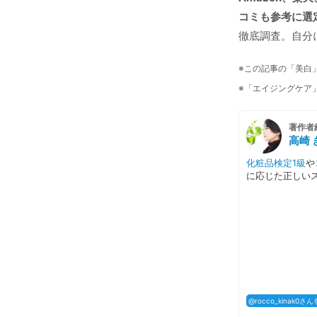
コミも参考に選
徹底調査。自分
※この記事の「美白
※「エイジングケア
著作者
高崎 
化粧品検定1級
や
に応じた正しい
@rocco_kinak0