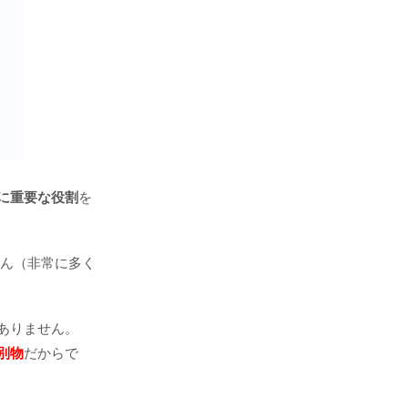
に重要な役割
を
さん（非常に多く
ありません。
別物
だからで