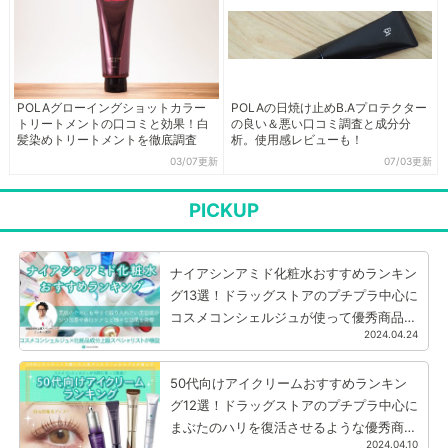
POLAグローイングショットカラー
POLAの日焼け止めB.Aプロテクター
トリートメントの口コミと効果！白
の良い＆悪い口コミ調査と成分分
髪染めトリートメントを徹底調査
析。使用感レビューも！
03/07更新
07/03更新
PICKUP
ナイアシンアミド化粧水おすすめランキン
グ13選！ドラッグストアのプチプラ中心に
コスメコンシェルジュが使って優秀商品を
2024.04.24
厳選
50代向けアイクリームおすすめランキン
グ12選！ドラッグストアのプチプラ中心に
まぶたのハリを復活させるような優秀商品
2024.04.10