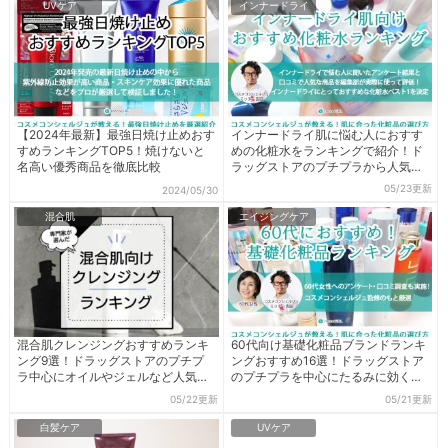
UVケア
インナードライ
【2024年最新】最強日焼け止めおす
インナードライ肌に悩む人におすす
すめランキングTOP5！焼けないと
めの化粧水をランキングで紹介！ド
名高い優秀商品を徹底比較
ラッグストアのプチプラから人気有
名商品まで検証
05/23更新
2024/05/30
混合肌
エイジングケア
混合肌クレンジングおすすめランキ
60代向け基礎化粧品ブランドランキ
ング9選！ドラッグストアのプチプ
ングおすすめ16選！ドラッグストア
ラ中心にオイルやジェルなど人気商
のプチプラを中心にたるみに効くと
品を厳選
噂の人気商品を比較
05/22更新
05/21更新
白髪ケア
UVケア