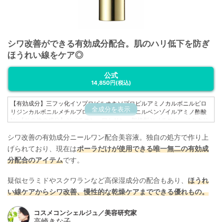
シワ改善ができる有効成分配合。肌のハリ低下を防ぎ
ほうれい線をケア◎
公式
14,850円
(税込)
【有効成分】三フッ化イソプロピルオキソプロピルアミノカルボニルピロ
全成分を表示
リジンカルボニルメチルプロピルアミノカルボニルベンゾイルアミノ酢酸
Na【その他の成分】ジメチコン、ワセリン、架橋型ジメチコン、メタクリ
ル酸エステル樹脂粉末、トリエチルヘキサン酸グリセリル、セリサイト、
シワ改善の有効成分ニールワン配合美容液。独自の処方で作り上
シクロペンタシロキサン、トリメチルシロキシケイ酸、水添ポリブテン、
シクロヘキシルグリセリン、スクワラン、油溶性アルニカエキス、油溶性
げられており、現在は
ポーラだけが使用できる唯一無二の有効成
カモミラエキス、油溶性桃葉エキス、ローヤルゼリーエキス、タイムエキ
分配合のアイテム
です。
ス-1、スギナエキス、ヒドロキシアパタイト、ラウロイルグルタミン酸ジ
(フィトステリル・オクチルドデシル)、流動パラフィン、軽質イソパラフィ
ン、トリ(カプリル・カプリン酸)グリセリル、BG、水、無水ケイ酸、酸化
疑似セラミドやスクワランなど高保湿成分の配合もあり、
ほうれ
亜鉛、香料
い線ケアからシワ改善、慢性的な乾燥ケアまでできる優れもの。