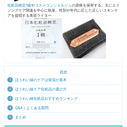
化粧品検定1級
や
コスメコンシェルジュ
の資格を保有する。主にエイ
ジングケア関連を中心に執筆。性別や年代に応じた正しいスキンケ
アを提唱する美容ライター
目次
1
ほうれい線のケアは保湿が基本
2
ほうれい線ケア化粧品の選び方
3
ほうれい線化粧品おすすめランキング
4
Q&A｜よくある質問
5
まとめ