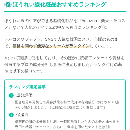
ほうれい線化粧品おすすめランキング
ほうれい線のケアができる基礎化粧品を『Amazon・楽天・＠コス
メ』などで人気のアイテムの中から独自にランキング化。
デパコスやプチプラ、SNSで人気な韓国コスメ、市販のものま
で、
価格を問わず優秀なクリームがランクイン
しています。
※すべて実際に使用しており、そのほかに読者アンケートや資格を
保有するプロの成分分析も参考に決定しました。ランク付けの基
準は以下の通りです。
ランキング選定基準
成分評価
配合成分を分析して美容効果を持つ成分や有効成分1つにつき0.3点
～0.5加点しました。（点数配分は成分により変動します）
保湿力
塗布後の肌の水分量を計測、一時間放置したときの水分と油分量を
専用の機器でチェック。さらに、機器を用いたテストとは別に