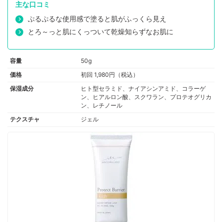
ンジ油、ローマカミツレ花油
主な口コミ
ぷるぷるな使用感で塗ると肌がふっくら見え
とろ～っと肌にくっついて乾燥知らずなお肌に
容量
50g
価格
初回 1,980円（税込）
保湿成分
ヒト型セラミド、ナイアシンアミド、コラーゲ
ン、ヒアルロン酸、スクワラン、プロテオグリカ
ン、レチノール
テクスチャ
ジェル