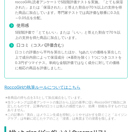
roccoGiRL読者アンケートで5段階評価テストを実施。「とても保湿
された」または「保湿された」と答えた割合が70％以上の支持を得
た商品に加点しています。専門家テストでは高評価な順番に0.3点
～0.05点を分配。
使用感
5段階評価で「とてもいい」または「いい」と答えた割合で70％以
上の支持を得た商品に加点しています。
口コミ（コスパ評価含む）
口コミの評価から平均を算出したほか、1gあたりの価格を算出した
上で成分内容によって保湿成分（※基剤を除く）1つにつきコストを
0.3円ずつマイナス。単純な金額評価ではなく成分に対しての価格
に相応の商品を評価しました。
RoccoGirlの執筆ルールについてはこちら
各商品の持ち点を3.5として加点減点をしています。
当ランキングは読者アンケートの集計から上記の基準に従いRoccoGirlで独自に決
定したものです。記事内の口コミは個人の感想であり、効果・効能を示すものでは
ありません。
この記事の「美白」はメラニン生成を抑制しシミやそばかすを防ぐこと「エイジン
グケア」は年齢に応じたケアのこと「浸透」は角質までの浸透を指します。