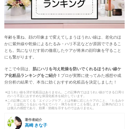
年齢を重ね、顔の印象まで変えてしまうほうれい線は、老化のほ
かに紫外線や乾燥によるたるみ・ハリ不足などが原因でできるこ
とも。気になりだす前の徹底したケアが将来の顔印象を守ること
にも繋がります。
そこで今回は、
肌にハリを与え乾燥を防いでくれるほうれい線ケ
ア化粧品ランキングをご紹介！
プロが実際に使ってみた感想や成
分分析の結果で、本当に効くおすすめ化粧品を決定しました！
ほうれい線を消す化粧品はありません。この記事内ではほうれい線ができる口周り
のハリ不足におすすめな保湿化粧水を紹介しています。
この記事に出てくる「エイジングケア」とは年齢に応じたケアのこと、「たるみケ
ア」とは肌にうるおいを与えてハリ・弾力を出すことを指します。記事内の口コミ
は個人の感想であり、効果・効能を示すものではありません。
著作者紹介
高崎 きな子