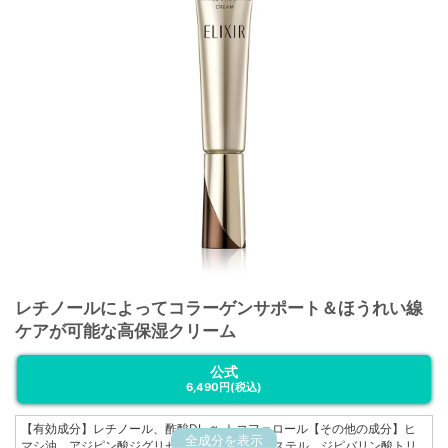
レチノールによってコラーゲンサポート＆ほうれい線
ケアが可能な高保湿クリーム
公式
6,490円
(税込)
【有効成分】レチノール、酢酸DL-α-トコフェロール【その他の成分】ヒ
全成分を表示
マシ油、アジピン酸ジグリセリル混合脂肪酸エステル、ジピバリン酸トリ