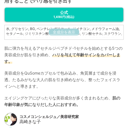
用することでハリ感を引き出す
公式
1,490円
(税込)
水, グリセリン, BG, ペンチレングリコール, ジメチコン, メドウフォーム油,
全成分を表示
セタノール, ジミリスチン酸PEG－12グリセリル, リン酸セチル, スクワラン,
バチルアルコール, キサンタンガムクロスポリマー, ヒドロキシプロピルシ
クロデキストリン, シャクヤク根エキス, レシチン, クダモノトケイソウ果実
肌に弾力を与えるアセチルジペプチド-1セチルを始めとする5つの
エキス, トリペプチド−10シトルリン, トリフルオロ酢酸テトラデシルアミノ
ブチロイルバリルアミノ酪酸ウレア, アセチルジペプチド－1セチル, イノシ
美容成分が肌を引き締め、
ハリを与えて年齢サインをカバーしま
トール, プルラン, グルコシルヘスペリジン, 黒砂糖エキス, グリチルリチン
す。
酸2K, アラントイン, クオタニウム－45, （PCA／イソステアリン酸）グリ
セレス－25, アルギニン, ヒドロキシエチルセルロース, （アクリル酸ヒドロ
キシエチル／アクリロイルジメチルタウリンNa）コポリマー, ラウリン酸ソ
美容成分をQuSomeカプセルで包み込み、角質層まで成分を浸
ルビタン, カルボマー, （ジフェニルジメチコン／ビニルジフェニルジメチ
透。たるみがちな大人の肌を引き締めながら、整ったフェイスラ
コン／シルセスキオキサン）クロスポリマー, トコフェロール, ポリソルベ
インへと導きます。
ート60, 炭酸水素Na, 塩化Mg, エチルヘキシルグリセリン, フェノキシエタ
ノール
エイジングケアにぴったりな美容成分が多く含まれるため、
肌の
年齢印象が気になりだした人におすすめ。