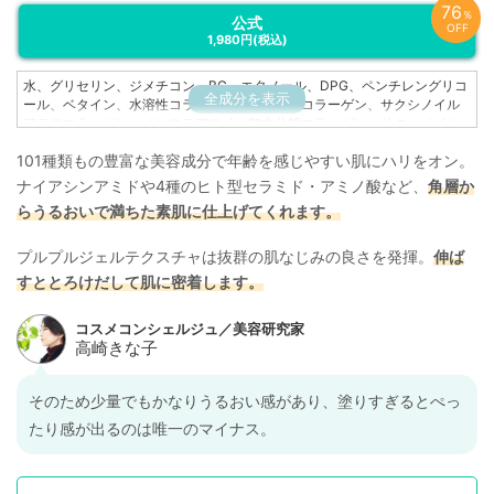
76
％
公式
OFF
1,980円
(税込)
水、グリセリン、ジメチコン、BG、エタノール、DPG、ペンチレングリコ
全成分を表示
ール、ベタイン、水溶性コラーゲン、加水分解コラーゲン、サクシノイル
アテロコラーゲン、イソステアロイル加水分解コラーゲン、サクシノイル
加水分解コラーゲンアスコルビルリン酸Na、ヒドロキシプロリン、異性化
101種類もの豊富な美容成分で年齢を感じやすい肌にハリをオン。
糖、イノシトール、ツボクサ葉エキス、ベルゲニアリグラタ根エキス、メ
リッサ葉エキス、レモングラス葉／茎エキス、ムラサキ根エキス、ポリク
ナイアシンアミドや4種のヒト型セラミド・アミノ酸など、
角層か
オタニウム－51、ラウロイルグルタミン酸ジ（フィトステリル／オクチル
らうるおいで満ちた素肌に仕上げてくれます。
ドデシル）、加水分解ヒアルロン酸、ヒアルロン酸Na、加水分解エラスチ
ン、水溶性プロテオグリカン、セラミドAP、セラミドNG、セラミドNP、
セラミドEOP、グリシン、アラニン、セリン、グルタミン酸、アルギニ
プルプルジェルテクスチャは抜群の肌なじみの良さを発揮。
伸ば
ン、トレオニン、プロリン、ローヤルゼリーエキス、グリコシルトレハロ
すととろけだして肌に密着します。
ース、スクワラン、コンドロイチン硫酸Na、ポリ－ε－リシン、パルミチ
ン酸アスコルビルリン酸３Na、ナイアシンアミド、レチノール、ポリグル
タミン酸、PCA－Na、乳酸Na、PCA、リシンHCl、加水分解水添デンプ
ン、エチルヘキシルグリセリン、ポリソルベート６０、シクロペンタシロ
キサン、ポリアクリルアミド、水添ポリイソブテン、カルボマー、（アク
リレーツ／アクリル酸アルキル（C１０－３０））クロスポリマー、ラウレ
そのため少量でもかなりうるおい感があり、塗りすぎるとぺっ
ス－７、キサンタンガム、トコフェロール、ジメチルシリル化シリカ、イ
ソステアリン酸、シリカ、ベヘニルアルコール、カンテン、アルギン酸
たり感が出るのは唯一のマイナス。
Na、水添レシチン、トリ（カプリル酸／カプリン酸）グリセリル、フィト
ステロールズ、アスコルビン酸Na、PEG－４０水添ヒマシ油、ダイズステ
ロール、水酸化Na、クエン酸、クエン酸Na、フェノキシエタノール、オレ