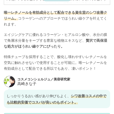
プロピレングリコール、マヨラナエキス、精製水、テトラ2-エチルヘキサ
ン酸ペンタエリトリット、1,3-ブチレングリコール、濃グリセリン、ジプロ
唯一レチノールを有効成分として配合できる資生堂のシワ改善ク
ピレングリコール、エタノール、ポリエチレングリコール1000、メチルポ
リシロキサン、アクリル酸ナトリウム・アクリロイルジメチルタウリン酸
リーム。
コラーゲンへのアプローチでほうれい線ケアを叶えてく
ナトリウム共重合体/イソヘキサデカン/ポリソルベート80、ポリプロピレ
れます。
ングリコール、ポリオキシエチレン硬化ヒマシ油、トリイソステアリン酸
グリセリル、ベヘニルアルコール、ヒドロキシエチルセルロース、ポリビ
ニルアルコール、カルボキシビニルポリマー、ステアリルアルコール、水
エイジングケアに優れるコラーゲン・ヒアルロン酸や、水分の膜
酸化カリウム、モノラウリン酸ポリオキシエチレンソルビタン(20E.O.)、ジ
で角層水分量をキープする豊富な植物エキスなど、
贅沢で高保湿
ブチルヒドロキシトルエン、エデト酸二ナトリウム、メタリン酸ナトリウ
な処方がほうれい線ケアにぴったり。
ム、イノシット、ムクロジエキス、ローズマリー油、ピロ亜硫酸ナトリウ
ム、水溶性コラーゲン(F)、タイムエキス(1)、アセチル化ヒアルロン酸ナト
リウム、ローズマリーエキス、ウコンエキス、酵母エキス(3)、クララエキ
特殊チューブを採用することで、酸化し壊れやすいレチノールを
ス(1)、ブリエラスチン、フェノキシエタノール、香料、黄酸化鉄
空気に触れさせないで使用することが可能に。唯一レチノールを
有効成分として配合できる所以でもあり、凄いポイント！
しっかりうるおい感があり伸びもよく、
シワ改善コスメの中で
も比較的安価でコスパが良いのもポイント。