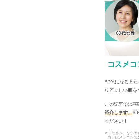
60代になると
り若々しい肌を
この記事では基
紹介します。
6
ください！
「たるみ」をケア
白」はメラニンの