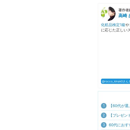
著作者
高崎 
化粧品検定1級
や
に応じた正しい
@rocco_kinak0
1
【60代が
2
【プレゼン
3
60代にお