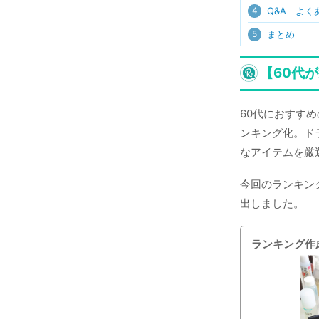
4
Q&A｜よく
5
まとめ
【60代
60代におすす
ンキング化。ド
なアイテムを厳
今回のランキン
出しました。
ランキング作