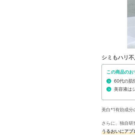
シミもハリ不
この商品のお
60代の
美容液は
美白*1有効成
さらに、独自研究
うるおいにアプ