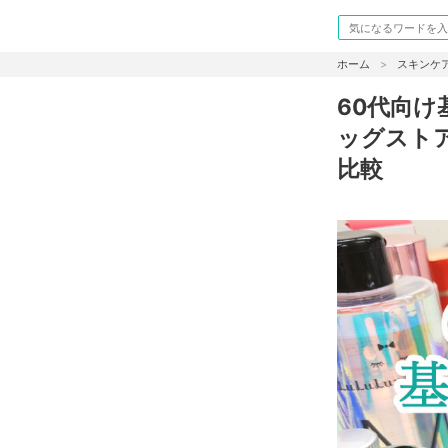
ホーム
スキンケ
60代向
ッグスト
比較