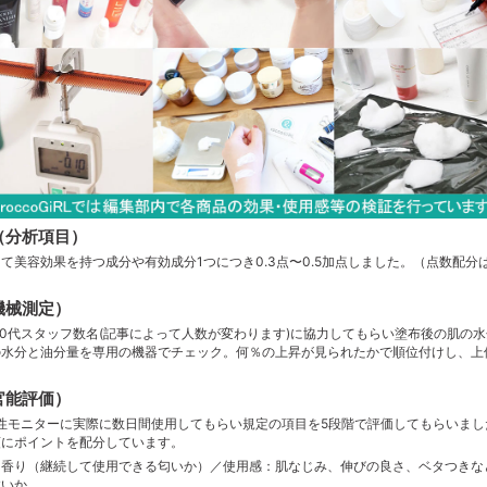
（分析項目）
て美容効果を持つ成分や有効成分1つにつき0.3点〜0.5加点しました。（点数配分
機械測定）
60代スタッフ数名(記事によって人数が変わります)に協力してもらい塗布後の肌の
の水分と油分量を専用の機器でチェック。何％の上昇が見られたかで順位付けし、上
官能評価）
女性モニターに実際に数日間使用してもらい規定の項目を5段階で評価してもらいま
順にポイントを配分しています。
】香り（継続して使用できる匂いか）／使用感：肌なじみ、伸びの良さ、ベタつきな
すいか