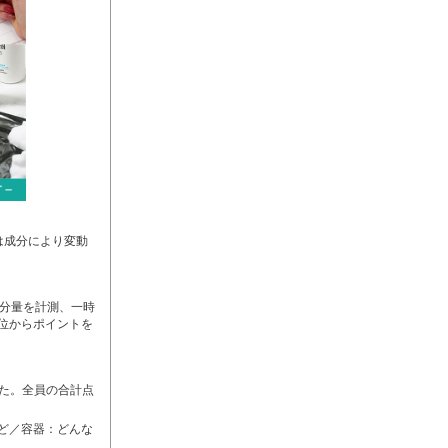
は成分により変動
水分量を計測、一時
位からポイントを
した。全員の合計点
ど／容器：どんな