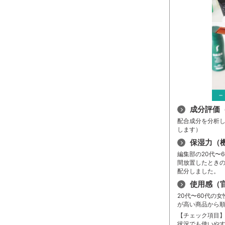
成分評価
配合成分を分析し
します）
保湿力（
編集部の20代〜
間放置したとき
配分しました。
使用感（
20代〜60代の
が高い商品から
【チェック項目
状況でも使いや