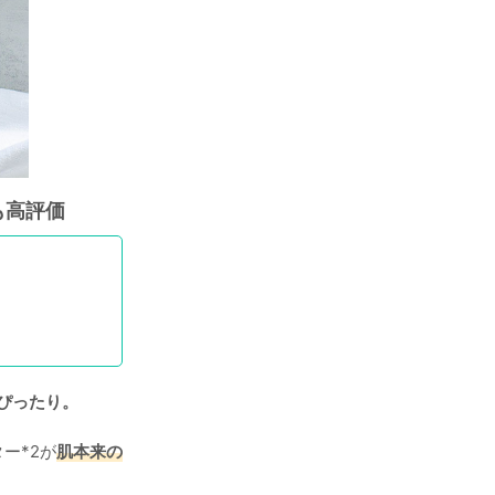
も高評価
ぴったり。
ー*2が
肌本来の