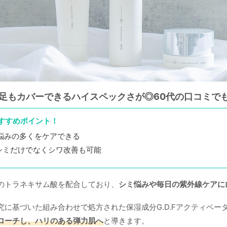
足もカバーできるハイスペックさが◎60代の口コミで
すすめポイント！
肌悩みの多くをケアできる
シミだけでなくシワ改善も可能
分のトラネキサム酸を配合しており、
シミ悩みや毎日の紫外線ケアに
に基づいた組み合わせで処方された保湿成分G.D.Fアクティベータ
ローチし、ハリのある弾力肌へ
と導きます。