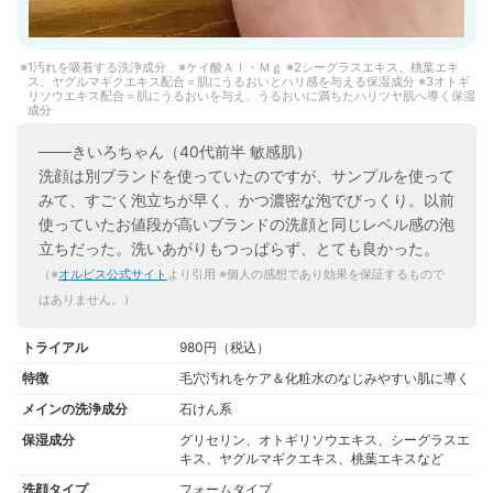
1汚れを吸着する洗浄成分 ※ケイ酸Ａｌ・Ｍｇ ※2シーグラスエキス、桃葉エキ
ス、ヤグルマギクエキス配合＝肌にうるおいとハリ感を与える保湿成分 ※3オトギ
リソウエキス配合＝肌にうるおいを与え、うるおいに満ちたハリツヤ肌へ導く保湿
成分
───きいろちゃん（40代前半 敏感肌）
洗顔は別ブランドを使っていたのですが、サンプルを使って
みて、すごく泡立ちが早く、かつ濃密な泡でびっくり。以前
使っていたお値段が高いブランドの洗顔と同じレベル感の泡
立ちだった。洗いあがりもつっぱらず、とても良かった。
（※
オルビス公式サイト
より引用 ※個人の感想であり効果を保証するもので
はありません。）
トライアル
980円（税込）
特徴
毛穴汚れをケア＆化粧水のなじみやすい肌に導く
メインの洗浄成分
石けん系
保湿成分
グリセリン、オトギリソウエキス、シーグラスエ
キス、ヤグルマギクエキス、桃葉エキスなど
洗顔タイプ
フォームタイプ