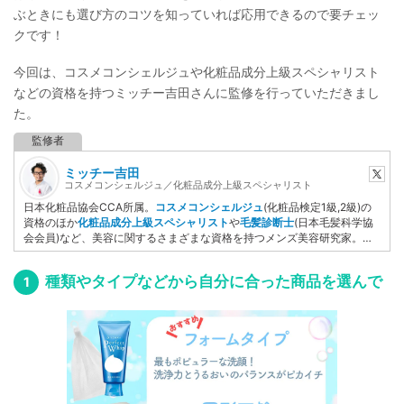
ぶときにも選び方のコツを知っていれば応用できるので要チェッ
クです！
今回は、コスメコンシェルジュや化粧品成分上級スペシャリスト
などの資格を持つミッチー吉田さんに監修を行っていただきまし
た。
ミッチー吉田
コスメコンシェルジュ／化粧品成分上級スペシャリスト
日本化粧品協会CCA所属。
コスメコンシェルジュ
(化粧品検定1級,2級)の
資格のほか
化粧品成分上級スペシャリスト
や
毛髪診断士
(日本毛髪科学協
会会員)など、美容に関するさまざまな資格を持つメンズ美容研究家。妻
の肌トラブルをケアするために化粧品検定を取得後、美容ライターとして
自ら執筆するだけでなく記事監修など美容ジャンルを中心に活動してい
種類やタイプなどから自分に合った商品を選んで
る。
YMAA
（薬機法医療法認証）取得者。