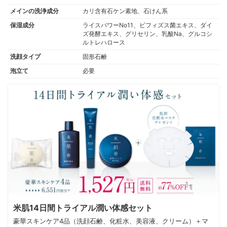
み中です。
メインの洗浄成分
カリ含有石ケン素地、石けん系
このユーザーの他の口コミを見る
保湿成分
ライスパワーNo11、ビフィズス菌エキス、ダイ
ズ発酵エキス、グリセリン、乳酸Na、グルコシ
ルトレハロース
洗顔タイプ
固形石鹸
泡立て
必要
米肌14日間トライアル潤い体感セット
豪華スキンケア4品（洗顔石鹸、化粧水、美容液、クリーム）＋マ