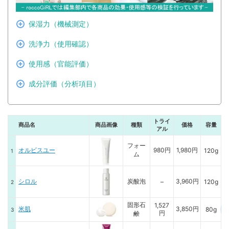
保湿力（機械測定）
洗浄力（使用確認）
使用感（官能評価）
成分評価（分析項目）
トライ
商品名
商品画像
種類
価格
容量
アル
フォー
オルビスユー
980円
1,980円
120g
ム
シロル
炭酸泡
3,960円
–
120g
固形石
1,527
米肌
3,850円
80g
円
鹸