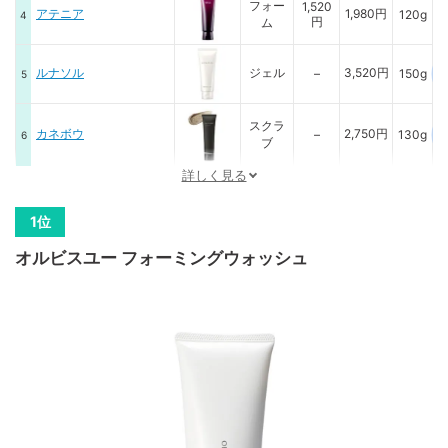
フォー
1,520
アテニア
1,980円
120g
円
ム
ルナソル
ジェル
3,520円
–
150g
スクラ
カネボウ
2,750円
–
130g
ブ
詳しく見る
クリー
ビーグレン
4,290円
–
150g
ム
フォー
オープ
オルビスユー フォーミングウォッシュ
洗顔専科
–
120g
ム
ン価格
パウダ
ファンケル
1,980円
30個
–
ー
おうちdeエステ
ジェル
694円
–
150g
固形石
琉白
990円
2,420円
80g