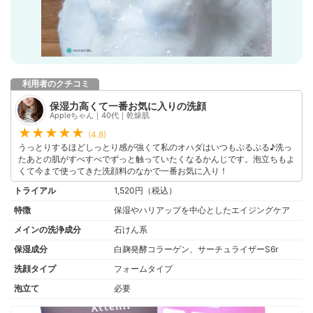
利用者のクチコミ
保湿力高くて一番お気に入りの洗顔
Appleちゃん｜40代｜乾燥肌
(4.8)
うっとりするほどしっとり感が強くて私のオハダはいつもぷるぷる♪洗っ
たあとの肌がすべすべでずっと触っていたくなるかんじです。泡立ちもよ
くて今まで使ってきた洗顔料のなかで一番お気に入り！
トライアル
1,520円（税込）
特徴
保湿やハリアップを中心としたエイジングケア
メインの洗浄成分
石けん系
保湿成分
白麹発酵コラーゲン、サーチュライザーS6r
洗顔タイプ
フォームタイプ
泡立て
必要