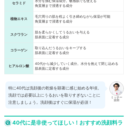
水分を掴む保湿成分。敏感肌でも使える
セラミド
角質層まで浸透する成分
毛穴周りの肌を程よく引き締めながら保湿が可能
植物エキス
角質層まで浸透する成分
肌を柔らかくしてうるおいを与える
スクワラン
肌表面に定着する成分
取り込んだうるおいをキープする
コラーゲン
肌表面に定着する成分
40代から減少していく成分。水分を抱えて閉じ込める
ヒアルロン酸
肌表面に定着する成分
特に40代は洗顔後の乾燥を顕著に感じ始める年頃。
洗顔では必要以上にうるおいを取りすぎないことに
ミッチー
吉田
注意しましょう。洗顔後はすぐに保湿が必須！
40代に是非使ってほしい！おすすめ洗顔料ラ