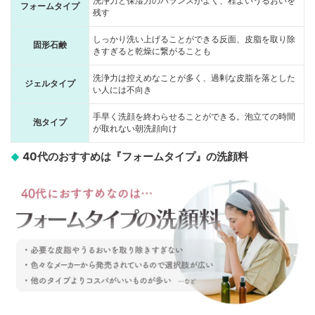
洗浄力と保湿力のバランスがよく、程よいうるおいを
フォームタイプ
残す
しっかり洗い上げることができる反面、皮脂を取り除
固形石鹸
きすぎると乾燥に繋がることも
洗浄力は控えめなことが多く、過剰な皮脂を落とした
ジェルタイプ
い人には不向き
手早く洗顔を終わらせることができる。泡立ての時間
泡タイプ
が取れない朝洗顔向け
40代のおすすめは『フォームタイプ』の洗顔料