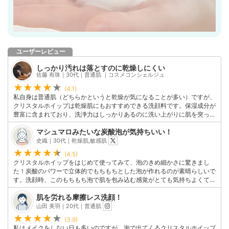
ユーザーレビュー
しっかり汚れは落とすのに乾燥しにくい
佐藤 有珠｜30代｜普通肌 ｜コスメコンシェルジュ
(4.1)
私自身は普通肌（どちらかというと乾燥が気になることが多い）ですが、
クリスタルホイップは乾燥肌にもおすすめできる洗顔料です。保湿成分が
豊富に含まれており、洗浄力はしっかりあるのに洗い上がりに肌を突っ張
らせません。洗顔後はしっとりもちもちの肌に仕上がり、肌のカサつき感
マシュマロみたいな炭酸泡が気持ちいい！
がなくなったように感じます。炭酸泡が出てくるボトルタイプで泡立てる
手間もいらないため、朝のスキンケアがかなり楽になりました。マシュマ
史織｜30代｜乾燥肌,敏感肌
ロのようなしゅわっとふんわり泡が肌に優しく密着するのが気に入ってい
(4.5)
ます◎
クリスタルホイップをはじめて使ってみて、泡のきめ細かさに驚きまし
このユーザーの他の口コミを見る
た！炭酸のパワーで立体的でもちもちとした泡が作れるのが素晴らしいで
す。洗顔時、このもちもち泡で肌を包み込む感覚がとても気持ちよくて満
足しています。肌にやさしく洗うことができ、洗い上がりもつっぱり感が
肌を労れる摩擦レス洗顔！
なくしっとりとした肌に仕上がります！汚れもしっかり取れたように感
山田 美羽｜20代｜普通肌
じ、肌が明るくなったような印象も♪泡立てる手間もいらないので、忙し
い朝にもぴったりです。
(3.9)
このユーザーの他の口コミを見る
私はメイクをしない日も多いのですが、泡で出てくるクリスタルホイップ