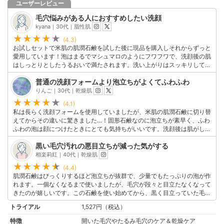
ユーザーレビュー
毛穴悩みがある人におすすめしたい洗顔
kyana｜30代｜脂性肌
(4.3)
お試しセットで米肌の肌潤石鹸を試した後に現品を購入しそれからずっと
愛用しています！泡はまるでマシュマロのようにフワフワで、洗顔後の肌
はしっとりとしたうるおいで満たされます。洗い上がりはスッキリして毛
穴周りが引き締まったような感じ。使い続けて結構経ちますが、コスパも
普通の洗顔フォームより泡立ちがよくてふわふわ
良くてお肌の調子も大満足です。毛穴悩みがある人には是非一度使っても
らいたい商品です！
りんご｜30代｜乾燥肌
このユーザーの他の口コミを見る
(4.1)
私は長らく洗顔フォームを使用していましたが、米肌の肌潤石鹸に切り替
えてからその違いに驚きました…！固形石鹸なのに泡立ちが素早く、ふわ
ふわの泡は顔につけたときにとても気持ちがいいです。洗顔後は肌がしっ
とりとうるおって、他の石鹸と比べて肌調子が良くなったように感じま
黒い毛穴汚れの悪目立ちが減った気がする
す。長く使えるのでコスパも優れており、今では家族全員で愛用していま
す。なくなるのが少し早い感じはしますが、そこは石鹸だし仕方ないのか
相楽莉紅｜40代｜乾燥肌
なと思い保管方法に気をつけています。
(4.4)
このユーザーの他の口コミを見る
肌潤石鹸はびっくりするほど泡立ちが抜群で、少量でもたっぷりの泡が作
れます。一個なくなるまで使いましたが、毛穴が段々と目立たなくなって
きたのが嬉しいです。この石鹸を使い始めてから、黒く目立っていた毛穴
の詰まりや角栓が減少し、肌のトーンも均一になった感じがします（気の
トライアル
1,527円（税込）
所為かもしれませんが笑）思ったより長期間使えるので、コスパも抜群！
今は2個目を使っていて、もうすぐなくなりそうなのでリピートするか悩
特徴
開いた毛穴やたるみ毛穴のケア＆乾燥ケア