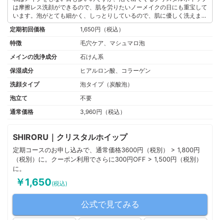
は摩擦レス洗顔ができるので、肌を労りたいノーメイクの日にも重宝して
います。泡がとても細かく、しっとりしているので、肌に優しく洗えま
す。特に泡立てる手間がいらないのが大変便利で、プシューとワンプッシ
定期初回価格
1,650円（税込）
ュで簡単にきめ細かな泡を作ることができます。洗顔後、肌はしっとりも
ちもちで、つっぱり感がありません。肌がくすんでいた部分も明るくなっ
特徴
毛穴ケア、マシュマロ泡
たように感じます。シンプルな洗顔が摩擦レスできるのは嬉しいポイント
メインの洗浄成分
石けん系
です。
このユーザーの他の口コミを見る
保湿成分
ヒアルロン酸、コラーゲン
洗顔タイプ
泡タイプ（炭酸泡）
泡立て
不要
通常価格
3,960円（税込）
SHIRORU｜クリスタルホイップ
定期コースのお申し込みで、通常価格3600円（税別） > 1,800円
（税別）に。クーポン利用でさらに300円OFF > 1,500円（税別）
に。
￥1,650
(税込)
公式で見てみる