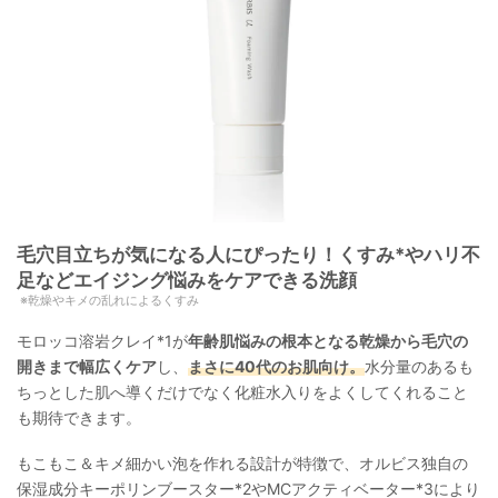
鹸
プリオール
ジェル
2,640円
–
140g
フォー
カウブランド
605円
–
110g
ム
イハダ
ミルク
1,760円
140mL
毛穴目立ちが気になる人にぴったり！くすみ*やハリ不
フォー
ロゼット
726円
–
120g
足などエイジング悩みをケアできる洗顔
ム
乾燥やキメの乱れによるくすみ
フォー
モロッコ溶岩クレイ*1が
年齢肌悩みの根本となる乾燥から毛穴の
ビオレ
326円
–
130g
ム
開きまで幅広くケア
し、
まさに40代のお肌向け。
水分量のあるも
ちっとした肌へ導くだけでなく化粧水入りをよくしてくれること
フォー
オープ
メラノCC
130g
も期待できます。
ム
ン価格
もこもこ＆キメ細かい泡を作れる設計が特徴で、オルビス独自の
固形石
無印良品
650円
–
80g
保湿成分キーポリンブースター*2やMCアクティベーター*3により
鹸