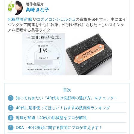
著作者紹介
高崎 きな子
化粧品検定1級
や
コスメコンシェルジュ
の資格を保有する。主にエイ
ジングケア関連を中心に執筆。性別や年代に応じた正しいスキンケ
アを提唱する美容ライター
目次
1
知っておきたい『40代向け洗顔料の選び方』をチェック！
2
40代に是非使ってほしい！おすすめ洗顔料ランキング
3
乾燥が加速！40代の肌状態をプロが解説
4
Q&A｜40代洗顔に関する質問にプロが答えます！