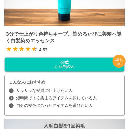
キス、オタネニンジン根エキス、ハマメリス葉エキス、ブドウ葉エ
キス、アルニカ花エキス、セイヨウトチノキ葉エキス、セイヨウキ
ズタエキス、カミツレ花エキス、ローズマリー葉エキス、海塩、香
料、グリセリン、塩基性赤51、塩基性青124、塩基性茶16、シクロ
ペンタシロキサン、ジメチコノール、アモジメチコン、セテス－
30、キサンタンガム、クエン酸、乳酸、デキストラン、デキスト
3分で仕上がり色持ちキープ。染めるたびに美髪へ導
リン、トリ（カプリル酸／カプリン酸）グリセリル、ヒドロキシプ
ロピルシクロデキストリン、ステアルトリモニウムクロリド、エタ
く白髪染めエッセンス
ノール、ブチルカルバミン酸ヨウ化プロピニル、フェノキシエタノ
ール、メチルイソチアゾリノン
4.57
40
％
公式
OFF
2,178円
(税込)
こんな人におすすめ
サラサラな髪質に仕上げたい人
短時間でよく染まるアイテムを探している人
自分の髪色に合ったアイテムを選びたい人