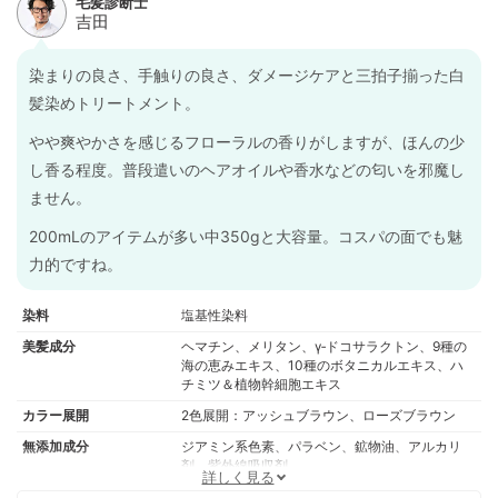
染まりの良さ、手触りの良さ、ダメージケアと三拍子揃った白
髪染めトリートメント。
やや爽やかさを感じるフローラルの香りがしますが、ほんの少
し香る程度。普段遣いのヘアオイルや香水などの匂いを邪魔し
ません。
200mLのアイテムが多い中350gと大容量。コスパの面でも魅
力的ですね。
染料
塩基性染料
美髪成分
ヘマチン、メリタン、γ‐ドコサラクトン、9種の
海の恵みエキス、10種のボタニカルエキス、ハ
チミツ＆植物幹細胞エキス
カラー展開
2色展開：アッシュブラウン、ローズブラウン
無添加成分
ジアミン系色素、パラベン、鉱物油、アルカリ
剤、紫外線吸収剤
詳しく見る
通常価格
5,800円