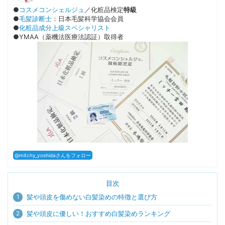
●
コスメコンシェルジュ
／化粧品検定
特級
●
毛髪診断士
：日本毛髪科学協会会員
●
化粧品成分上級スペシャリスト
●YMAA（薬機法医療法認証）取得者
@mitchy_yoshidaさんをフォロー
目次
1
髪や頭皮を傷めない白髪染めの特徴と選び方
2
髪や頭皮に優しい！おすすめ白髪染めランキング