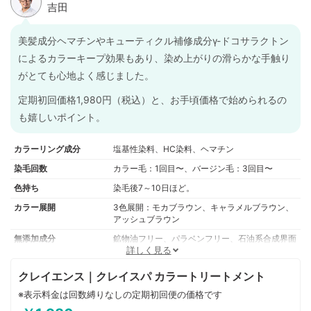
美髪成分ヘマチンやキューティクル補修成分γ-ドコサラクトン
によるカラーキープ効果もあり、染め上がりの滑らかな手触り
がとても心地よく感じました。
定期初回価格1,980円（税込）と、お手頃価格で始められるの
も嬉しいポイント。
カラーリング成分
塩基性染料、HC染料、ヘマチン
染毛回数
カラー毛：1回目〜、バージン毛：3回目〜
色持ち
染毛後7～10日ほど。
カラー展開
3色展開：モカブラウン、キャラメルブラウン、
アッシュブラウン
無添加成分
鉱物油フリー、パラベンフリー、石油系合成界面
活性剤フリー、ジアミン系染毛剤フリー、脱色剤
詳しく見る
フリー、酸化剤フリー
クレイエンス｜クレイスパ カラートリートメント
内容量（g）
235g
※表示料金は回数縛りなしの定期初回便の価格です
美
【5種のクレイブレンド】カオリン、イライト、モンモリロナイト