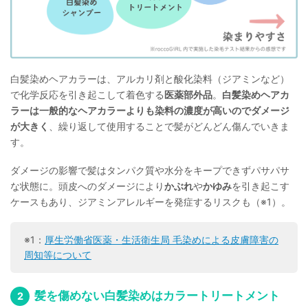
白髪染めヘアカラーは、アルカリ剤と酸化染料（ジアミンなど）
で化学反応を引き起こして着色する
医薬部外品
。
白髪染めヘアカ
ラーは一般的なヘアカラーよりも染料の濃度が高いのでダメージ
が大きく
、繰り返して使用することで髪がどんどん傷んでいきま
す。
ダメージの影響で髪はタンパク質や水分をキープできずパサパサ
な状態に。頭皮へのダメージにより
かぶれ
や
かゆみ
を引き起こす
ケースもあり、ジアミンアレルギーを発症するリスクも（※1）。
※1：
厚生労働省医薬・生活衛生局 毛染めによる皮膚障害の
周知等について
髪を傷めない白髪染めはカラートリートメント