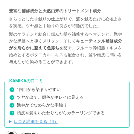
豊富な補修成分と天然由来のトリートメント成分
さらっとした手触りの仕上がりで、髪を触るたびに心地よさ
を実感。ツヤ感と手触りの良さが特徴的でした。
髪のケラチンと結合し傷んだ髪を補修するヘマチンと、艷や
かな黒髪へと導くメリタン、そして
キューティクル補修成分
がを滑らかに整えて色落ちを防ぐ
。フルーツ幹細胞エキスを
始めとするボタニカルエキスも配合され、髪や頭皮に潤いを
与えながら染めることができます。
KAMIKAの口コミ
1回目から染まりやすい
ツヤが出て、顔色がキレイに見える
艶やかでなめらかな手触り
頭皮や髪をいたわりながらカラーリングできる
口コミ詳細を見る（4）