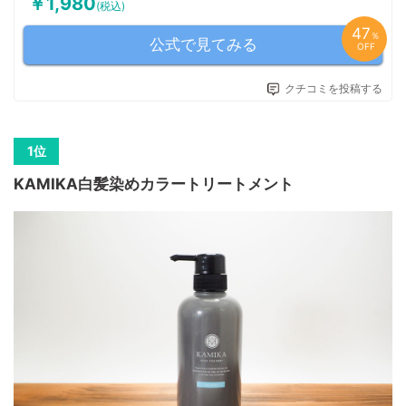
￥1,980
髪
（吸着成分）流紋岩末、フムスエキス（毛髪補修成分）【黒髪プラ
(税込)
成
ス成分】ヘマチン（毛髪補修・毛髪着色成分）アセチルヘキサペプ
47
分
チド（毛髪補修成分）【美髪ケア成分】アセチルテトラペプチ
％
公式で見てみる
OFF
ド-3、アカツメクサ花エキス、ジヒドロキシプロピルアルギニン
HCl（毛髪補修・保湿成分）【ダメージ補修成分】ジラウロイルグ
ルタミン酸リシンNa、（加水分解シルク／PGプロピルメチルシラ
クチコミを投稿する
ンジオール）クロスポリマー（毛髪補修成分）【3種のシードオイ
ル】サイペラスエスクレンタス根油、サルビアヒスパニカ種子油、
アフリカマンゴノキ核脂（エモリエント成分）【色素流出防止成
分】γ-ドコサラクトン（毛髪補修成分）など
水、BG、グリセリン、ベンジルアルコール、ソルビトール、尿
KAMIKA白髪染めカラートリートメント
素、ジメチコン、水添ナタネ油アルコール、PPG-1/PEG-1ステア
ラミン、エチルヘキサン酸セチル、フムスエキス、流紋岩末、カオ
リン、イライト、モンモリロナイト、グリシン、ヘマチン、アセチ
ルヘキサペプチド-1、アセチルテトラペプチド-3、アカツメクサ花
エキス、ジヒドロキシプロピルアルギニンHCl、ジラウロイルグル
タミン酸リシンNa、(加水分解シルク/PGプロピルメチルシランジ
成
オール)クロスポリマー、サイペラスエスクレンタス根油、サルビ
分
アヒスパニカ種子油、アフリカマンゴノキ核脂、マコンブエキス、
表
γ-ドコサラクトン、グリチルレチン酸ステアリル、ポリクオタニウ
ム-10、デキストラン、乳酸、水添ココグリセリル、ステアリン酸
グリセリル、ベヘントリモニウムクロリド、ステアラミドプロピル
ジメチルアミン、炭酸水素アンモニウム、セバシン酸ジエチル、ベ
ヘニルアルコール、ミリスチルアルコール、オクチルドデカノー
ル、イソプロパノール、エタノール、香料、塩基性青99、HC青2、
塩基性茶16、HC黄4、4-ヒドロキシプロピルアミノ-3-ニトロフェ