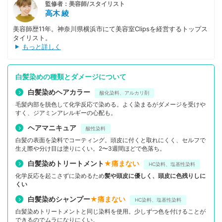
監修者：美容師/スタイリスト
高木 綾
美容師歴11年。神奈川県横浜市にて美容室Clipsを経営するトップス
タイリスト。
もっと詳しく
白髪染めの種類とダメージについて
白髪染めヘアカラー
酸化染料、アルカリ剤
毛髪内部を脱色して化学反応で染める。よく染まるがダメージを受けや
すく、ジアミンアレルギーの心配も。
ヘアマニキュア
酸性染料
白髪の表面を染料でコーティング。頭皮に付くと取れにくく、セルフで
生え際や分け目は塗りにくい。2〜3週間ほどで色落ち。
白髪染めトリートメント
★痛まない
HC染料、塩基性染料
化学反応を起こさずに染めるため
髪や頭皮に優しく、頭皮に色残りしに
くい
白髪染めシャンプー
★痛まない
HC染料、塩基性染料
白髪染めトリートメントと同じ染料を使用。少しずつ色を付けることが
できるのでムラになりにくい。