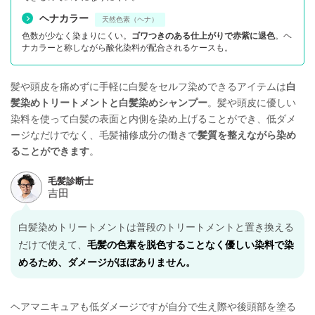
ヘナカラー
天然色素（ヘナ）
色数が少なく染まりにくい。
ゴワつきのある仕上がりで赤紫に退色
。ヘ
ナカラーと称しながら酸化染料が配合されるケースも。
髪や頭皮を痛めずに手軽に白髪をセルフ染めできるアイテムは
白
髪染めトリートメントと白髪染めシャンプー
。髪や頭皮に優しい
染料を使って白髪の表面と内側を染め上げることができ、低ダメ
ージなだけでなく、毛髪補修成分の働きで
髪質を整えながら染め
ることができます
。
白髪染めトリートメントは普段のトリートメントと置き換える
だけで使えて、
毛髪の色素を脱色することなく優しい染料で染
めるため、ダメージがほぼありません。
ヘアマニキュアも低ダメージですが自分で生え際や後頭部を塗る