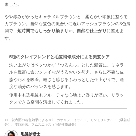
ました。
やや赤みがかったキャラメルブラウンと、柔らかい印象に整うモ
カブラウン。自然な髪色の風合いに近いアッシュブラウンの3色展
開で、
短時間でもしっかり染まり
、自然な仕上がり
に整えま
※1
す。
5種のクレイブレンドと毛髪補修成分による美髪ケア
洗い上がりはベタつかず「つるんっ」とした髪質に。ミネラ
ルを豊富に含むクレイ
がうるおいを与え、さらに不要な皮
※2
脂や汚れを吸着。軽さも感じるふわっとした仕上がりで、適
度な油分のバランスを感じます。
使用中も染毛後もフルーティな心地よい香りが漂い、リラッ
クスできる空間を演出してくれました。
※1：髪表面の着色効果による ※2：カオリン、イライト、モンモリロナイト（吸着成
分）、流紋岩末、フムスエキス（毛髪補修成分）