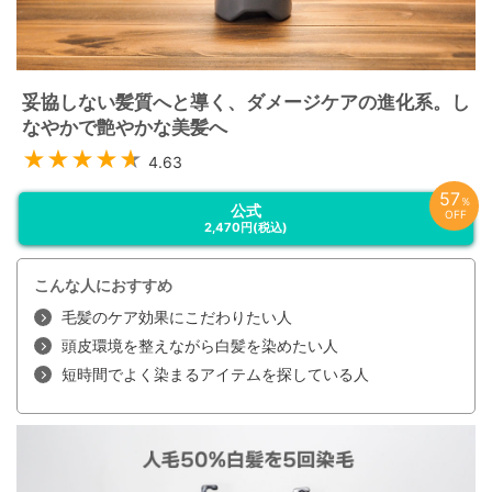
ノール、HC黄2、塩基性赤76
妥協しない髪質へと導く、ダメージケアの進化系。し
なやかで艶やかな美髪へ
4.63
57
％
公式
OFF
2,470円
(税込)
こんな人におすすめ
毛髪のケア効果にこだわりたい人
頭皮環境を整えながら白髪を染めたい人
短時間でよく染まるアイテムを探している人