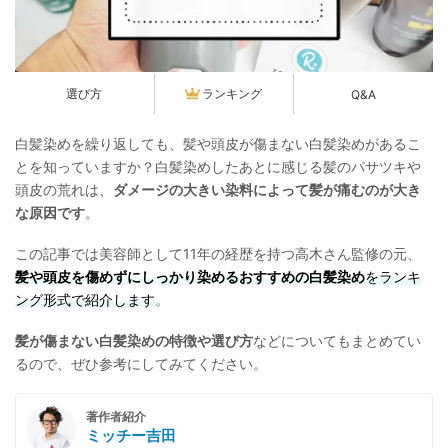
選び方
ランキング
Q&A
白髪染めを繰り返しても、髪や頭皮が傷まない白髪染めがあるこ
とを知っていますか？白髪染めしたあとに感じる髪のパサツキや
頭皮の荒れは、
ダメージの大きい染料によって髪が痛むのが大き
な原因です
。
この記事では美容師として11年の経歴を持つ高木さん監修の元、
髪や頭皮を傷めずにしっかり染めるおすすめの白髪染め
をランキ
ング形式で紹介します
。
髪が傷まない白髪染めの特徴や選び方
などについてもまとめてい
るので、ぜひ参考にしてみてください。
著作者紹介
ミッチー吉田