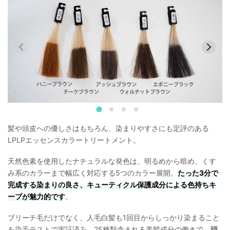
髪や頭皮への優しさはもちろん、染まりやすさにも定評のある
LPLPエッセンスカラートリートメント。
天然色素を使用したナチュラルな発色は、明るめから暗め、くす
み系のカラーまで幅広く対応する5つのカラー展開。
たった3分で
完成する染まりの良さ、キューティクル保護成分による色持ちキ
ープが魅力的です
。
ブリーチ毛だけでなく、人毛白髪も1回目からしっかり染まること
を染毛テストで実証済み。25種類含まれる美髪成分の働きで、
頭