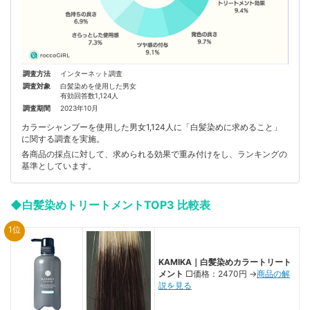
調査方法
インターネット調査
調査対象
白髪染めを使用した男女
有効回答数1,124人
調査期間
2023年10月
カラーシャンプーを使用した男女1,124人に「白髪染めに求めること」
に関する調査を実施。
各商品の採点に対して、求められる効果で重み付けをし、ランキングの
基準としています。
◆白髪染めトリートメントTOP3 比較表
1位
KAMIKA｜白髪染めカラートリート
メント
□価格：2470円 →
商品の解
説を見る