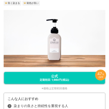
良く染まる
発色が良い
47
％
公式
OFF
1,980円
(税込)
※価格は定期初回価格
こんな人におすすめ
染まりの良さと持続性を重視する人