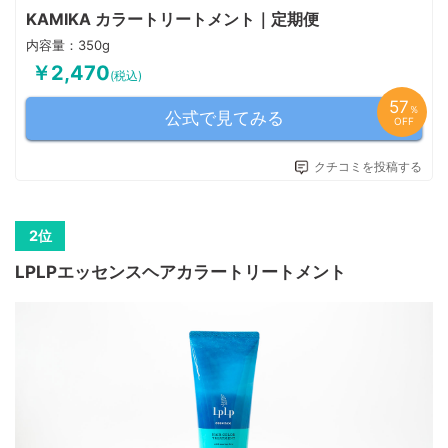
KAMIKA カラートリートメント｜定期便
内容量（g）
350g
内容量：350g
ローズブラウン：水、ベヘニルアルコール、ステアラミドプロピル
￥2,470
ジメチルアミン、イソステアリン酸ヘキシルデシル、ＢＧ、ステア
(税込)
リン酸グリセリル、ジメチコン、γ－ドコサラクトン、ヘマチン、
57
アセチルヘキサペプチド－1、アスコフィルムノドスム／ヒバマタ
％
公式で見てみる
OFF
／ヒジキ／トロロコンブ／レソニアニグレスセンス／ミツイシコン
ブ／リシリコンブ／ワカメエキス、ハチミツ、クチナシ成長点細胞
培養物、ゴボウ根エキス、セイヨウオトギリソウ花／葉／茎エキ
クチコミを投稿する
ス、オタネニンジン根エキス、ハマメリス葉エキス、ブドウ葉エキ
ス、アルニカ花エキス、セイヨウトチノキ葉エキス、セイヨウキズ
タエキス、カミツレ花エキス、ローズマリー葉エキス、海塩、香
料、グリセリン、塩基性茶16、塩基性青124、塩基性赤51、シクロ
ペンタシロキサン、ジメチコノール、アモジメチコン、セテス－
30、キサンタンガム、クエン酸、乳酸、デキストラン、デキスト
LPLPエッセンスヘアカラートリートメント
リン、トリ（カプリル酸／カプリン酸）グリセリル、ヒドロキシプ
ロピルシクロデキストリン、ステアルトリモニウムクロリド、エタ
ノール、ブチルカルバミン酸ヨウ化プロピニル、フェノキシエタノ
成
ール、メチルイソチアゾリノン
分
アッシュブラウン：水、ベヘニルアルコール、ステアラミドプロピ
表
ルジメチルアミン、イソステアリン酸ヘキシルデシル、ＢＧ、ステ
アリン酸グリセリル、ジメチコン、γ－ドコサラクトン、ヘマチ
ン、アセチルヘキサペプチド－1、アスコフィルムノドスム／ヒバ
マタ／ヒジキ／トロロコンブ／レソニアニグレスセンス／ミツイシ
コンブ／リシリコンブ／ワカメエキス、ハチミツ、クチナシ成長点
細胞培養物、ゴボウ根エキス、セイヨウオトギリソウ花／葉／茎エ