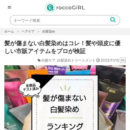
〓
ホーム
ヘアケア
白髪染め
髪が傷まない白髪染めはコレ！髪や頭皮に優
しい市販アイテムをプロが検証
2023/11/15
白髪ケア
白髪染めトリートメント