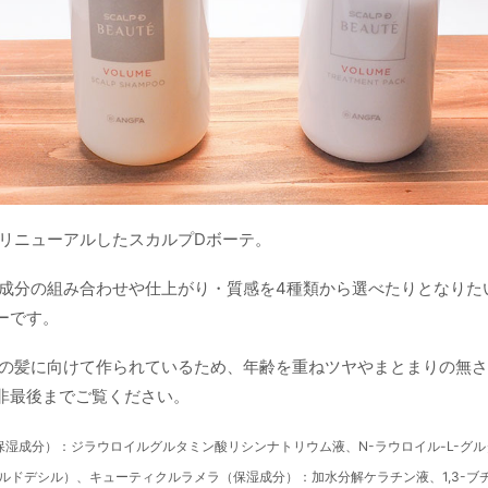
0にリニューアルしたスカルプDボーテ。
なる成分の組み合わせや仕上がり・質感を4種類から選べたりとなりた
ーです。
性の髪に向けて作られているため、年齢を重ねツヤやまとまりの無
非最後までご覧ください。
保湿成分）：ジラウロイルグルタミン酸リシンナトリウム液、N-ラウロイル-L-グ
チルドデシル）、キューティクルラメラ（保湿成分）：加水分解ケラチン液、1,3-ブ