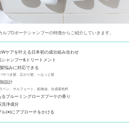
カルプDボーテシャンプーの特徴からご紹介していきます。
のWケアを叶える日本初の成分組み合わせ
品シャンプー&トリートメント
の髪悩みに対応できる
パサつき髪、広がり髪、へなっと髪
添加設計
ラベン、サルフェート、鉱物油、合成着色料
あるブルーミングローズブーケの香り
系洗浄成分
ル(※)にアプローチをかける