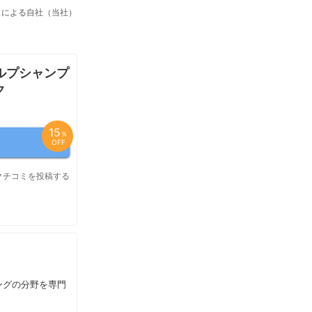
スによる自社（当社）
ルプシャンプ
ク
15
％
OFF
クチコミを投稿する
ングの分野を専門