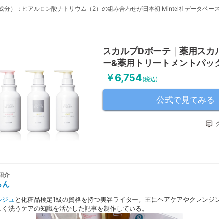
成分）：ヒアルロン酸ナトリウム（2）の組み合わせが日本初 Mintel社データベー
スカルプDボーテ｜薬用スカ
ー&薬用トリートメントパッ
￥6,754
(税込)
公式で見てみる
紹介
らん
ルジュ
と化粧品検定1級の資格を持つ美容ライター。主にヘアケアやクレンジ
しく洗うケアの知識を活かした記事を制作している。