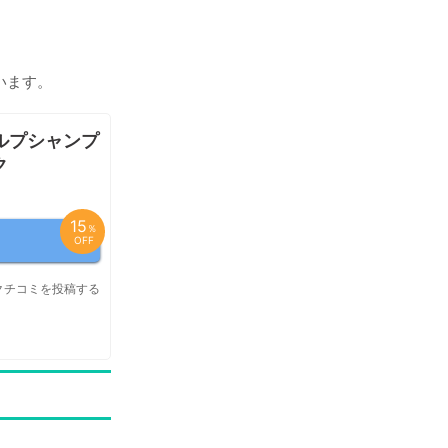
います。
ルプシャンプ
ク
15
％
OFF
クチコミを投稿する