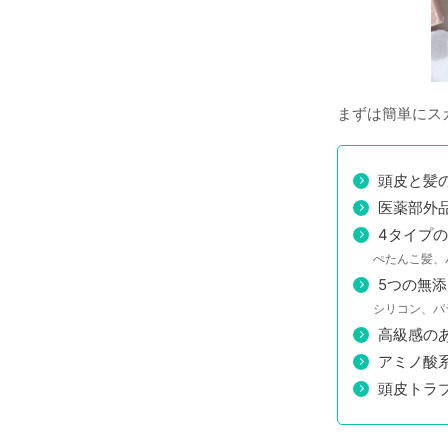
まずは簡単にス
頭皮と髪
医薬部外
4タイプ
ぺたんこ髪、
5つの無
シリコン、パ
高級感の
アミノ酸
頭皮トラブ