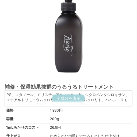
補修・保湿効果抜群のうるうるトリートメント
PG、エタノール、ミリスチルアルコール、水、シクロペンタシロキサン、
全成分を表示
ステアルトリモニウムクロリド、セトリモニウムクロリド、ベヘントリモ
ニウムクロリド、香料、イソプロパノール、乳酸Na、パンテノール、サリ
価格
チル酸、メントール、セバシン酸ジエチル、BG、加水分解コラーゲン、γ
1,980円
ードコサラクトン、ゼラチン、グリセリン、加水分解ケラチン、カラスム
容量
200g
ギ穀粒エキス、グリシン、スピルリナプラテンシスエキス、セリン、グル
タミン酸、加水分解トウモロコシタンパク、加水分解ダイズタンパク、加
1mLあたりのコスト
26.9円
水分解コムギタンパク、フェノキシエタノール、アスパラギン酸、ロイシ
仕上がり
なめらかな指通りでつるんとした仕上がり
ン、ショウブ根エキス、トウキンセンカ花エキス、チャ葉エキス、パセリ