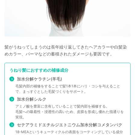
髪がうねってしまうのは長年繰り返してきたヘアカラーや白髪染
めカラー、パーマなどの蓄積されたダメージも要因です。
うねり髪におすすめの補修成分
加水分解ケラチン(羊毛)
毛髪内部の補修をすることで髪1本1本にハリ・コシを与えること
で、まっすぐとした毛髪づくりをサポート。
加水分解シルク
アミノ酸を豊富に含有していることで髪内部を補修する。
毛髪への吸着性・浸透性の高いため、皮膜を形成し優れた指通りを
実現。
セテアラミドエチルジエトニウム加水分解コメタンパク
18-MEAというキューティクルの表面をコーティングしている成分