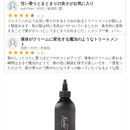
甘い香りとまとまりの良さがお気に入り
このユーザーの他の口コミを見る
purichan｜40代｜敏感肌
(4.3)
ジャスミンのような甘い香りのするとろみのあるトリートメントが髪によ
く馴染みます。私の髪は特に毛先がパサついていましたが、集中的に使用
することで髪がさらっとしてまとまりが出ました。シャンプー後、いつも
よりしっかりめに水気を切ってから使うことで、髪にしっかりと密着し保
液体がクリームに変化する魔法のようなトリートメン
湿もしやすくなる気がします。パサつきが気になる人におすすめです！
ト
このユーザーの他の口コミを見る
浅香｜30代｜乾燥肌
(4.6)
髪がしっとりとし驚くほどツヤやコシがアップ。液体がクリームに変わる
瞬間はまるで魔法のようで、髪の毛に馴染む様子が楽しいです。一度使っ
ただけで、髪が滑らかで艶やかになりずっと触っていたくなるような質感
になりました。
このユーザーの他の口コミを見る