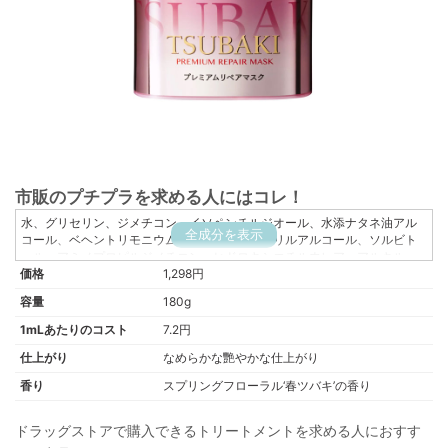
市販のプチプラを求める人にはコレ！
水、グリセリン、ジメチコン、イソペンチルジオール、水添ナタネ油アル
全成分を表示
コール、ベヘントリモニウムクロリド、ステアリルアルコール、ソルビト
ール、アミノプロピルジメチコン、ヒドロキシエチルウレア、アルキル
価格
(C12、14)オキシヒドロキシプロピルアルギニンHCl、ステアルトリモニウ
1,298円
ムクロリド、乳酸、ツバキ種子油、ラウロイルグルタミン酸ジ(フィトステ
容量
180g
リル/オクチルドデシル)、ジラウロイルグルタミン酸リシンNa、ローヤル
ゼリーエキス、アセチルヒアルロン酸Na、加水分解コンキオリン、イソプ
1mLあたりのコスト
7.2円
ロパノール、セタノール、オクチルドデカノール、エタノール、クエン
仕上がり
なめらかな艷やかな仕上がり
酸、乳酸アンモニウム、BG、DPG、AMP、アモジメチコン、PPG-2-デセ
ス-12、トコフェロール、フェノキシエタノール、安息香酸Na、香料、赤
香り
スプリングフローラル‘春ツバキ’の香り
227、黄4
ドラッグストアで購入できるトリートメントを求める人におすす