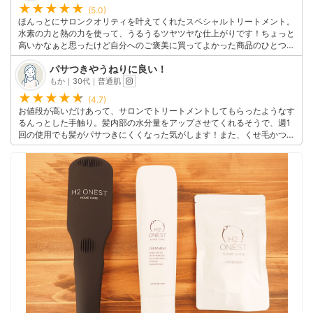
(5.0)
ほんっとにサロンクオリティを叶えてくれたスペシャルトリートメント。
水素の力と熱の力を使って、うるうるツヤツヤな仕上がりです！ちょっと
高いかなぁと思ったけど自分へのご褒美に買ってよかった商品のひとつ。
これからも大事な日の前日に使っていきたいと思います！
パサつきやうねりに良い！
このユーザーの他の口コミを見る
もか｜30代｜普通肌
(4.7)
お値段が高いだけあって、サロンでトリートメントしてもらったようなす
るんっとした手触り。髪内部の水分量をアップさせてくれるそうで、週1
回の使用でも髪がパサつきにくくなった気がします！また、くせ毛かつう
ねりがちな髪でしたが、以前よりまとまりがよくなってくれたので本当に
買ってよかったなと思える商品です。
このユーザーの他の口コミを見る