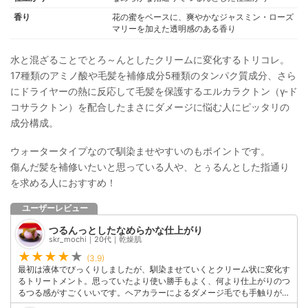
エキス、ツボクサエキス、レモン果実エキス、イチョウ葉エキス、カンゾ
香り
花の蜜をベースに、爽やかなジャスミン・ローズ
ウ根エキス、ドクダミエキス、ラベンダーエキス、コメヌカエキス、エゴ
マリーを加えた透明感のある香り
マ葉エキス、セージ葉エキス、セイヨウイラクサエキス、キウイエキス、
イワギクエキス、オレンジ果実エキス、アラニン、リシン、アルギニン、
チロシン、フェニルアラニン、プロリン、トレオニン、バリン、イソロイ
水と混ざることでとろ～んとしたクリームに変化するトリコレ。
シン、ヒスチジン、システイン、メチオニン
17種類のアミノ酸や毛髪を補修成分5種類のタンパク質成分、さら
にドライヤーの熱に反応して毛髪を保護するエルカラクトン（γ-ド
コサラクトン）を配合したまさにダメージに悩む人にピッタリの
成分構成。
ウォータータイプなので馴染ませやすいのもポイントです。
傷んだ髪を補修いたいと思っている人や、とぅるんとした指通り
を求める人におすすめ！
ユーザーレビュー
つるんっとしたなめらかな仕上がり
skr_mochi｜20代｜乾燥肌
(3.9)
最初は液体でびっくりしましたが、馴染ませていくとクリーム状に変化す
るトリートメント。思っていたより使い勝手もよく、何より仕上がりのつ
るつる感がすごくいいです。ヘアカラーによるダメージ毛でも手触りがぐ
んっとよくなりました！