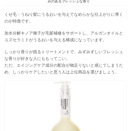
みのあるフレッシュな香り
チン、水添レシチン、ジココジモニウムクロリド、セトリモニウムクロリ
ド、ベンゾトリアゾリルドデシルp-クレゾール、イソプロパノール、トコ
フェロール、エチドロン酸、エチドロン酸4Na、フェノキシエタノール、
くせ毛・うねり髪にうるおいを与えてなめらかな仕上がりに導く
安息香酸Na、香料、カラメル、黄4
のが特徴です。
加水分解キノア種子が毛髪補修をサポートし、アルガンオイルと
ユズセラミドがうるおいを与える構成になっています。
しっかり香りが残るトリートメントで、みずみずしいフレッシュ
な香りが好きな人にももってこい。
ただ、エイジングケア成分の配合が物足りないと感じてしまうた
め、しっかりケアしたいと思う人は上位商品を選びましょう。