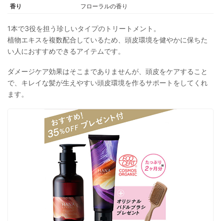
オリーブ果実油、ホホバ種子油、アシタバ葉／茎エキス、セイヨウシロヤ
香り
フローラルの香り
ナギ樹皮エキス、ダマスクバラ花油、ニオイテンジクアオイ油、ベルガモ
ット果実油、アトラスシーダー樹皮油、イタリアイトスギ葉／実／茎油、
オレンジ果皮油、チョウジ葉油、レモン果皮油、ヒマシ油、イソステアリ
1本で3役を担う珍しいタイプのトリートメント。
ン酸水添ヒマシ油、水添ヒマシ油、カルナウバロウ、ミツロウ、水添オリ
植物エキスを複数配合しているため、頭皮環境を健やかに保ちた
ーブ油不けん化物、水添オリーブ油エチルヘキシル、セテアリルグルコシ
い人におすすめできるアイテムです。
ド（小麦）、ステアリン酸グリセリル、フィチン酸、デキストリン、ステ
アリン酸ポリグリセリル-2、ステアリルアルコール、セタノール、アラキ
ジルアルコール、アラキルグルコシド（小麦）、エタノール、BG
ダメージケア効果はそこまでありませんが、頭皮をケアすること
で、キレイな髪が生えやすい頭皮環境を作るサポートをしてくれ
ます。