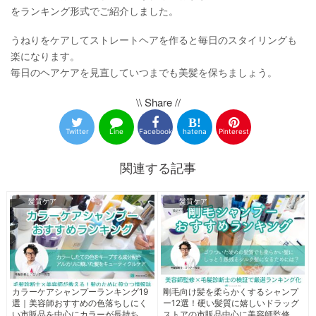
をランキング形式でご紹介しました。
うねりをケアしてストレートヘアを作ると毎日のスタイリングも
楽になります。
毎日のヘアケアを見直していつまでも美髪を保ちましょう。
\\ Share //
Twitter
Line
Facebook
hatena
Pinterest
関連する記事
髪質ケア
髪質ケア
カラーケアシャンプーランキング19
剛毛向け髪を柔らかくするシャンプ
選｜美容師おすすめの色落ちしにく
ー12選！硬い髪質に嬉しいドラッグ
い市販品を中心にカラーが長持ちす
ストアの市販品中心に美容師監修の