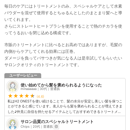
毎日のケアにはトリートメントのみ、スペシャルケアとして水素
パウダーを混ぜて使用するとちゅるんとしたのまとまり髪へと導
いてくれます。
さらにストレートヒートブラシを使用することで熱のチカラを使
ってうるおいを閉じ込める構成です。
市販のトリートメントに比べるとお高めではありますが、毛髪の
内側からケアしてくれる効果には圧巻。
ダメージを負ってパサつきが気になる人は是非試してもらいたい
サロンクオリティのトリートメントです。
ユーザーレビュー
使い始めてから髪を褒められるようになった
minaaaaaa｜30代｜普通肌
(4.6)
私はH2 ONESTを使い続けることで、髪の水分が安定し美しい髪を保つこ
とができると感じています。友人からも髪を褒められることが増えてきま
した♪外見に自信を持たせるアイテムとしておすすめできるトリートメン
トです！
サロン品質のスペシャルトリートメント
このユーザーの他の口コミを見る
Chips｜20代｜普通肌