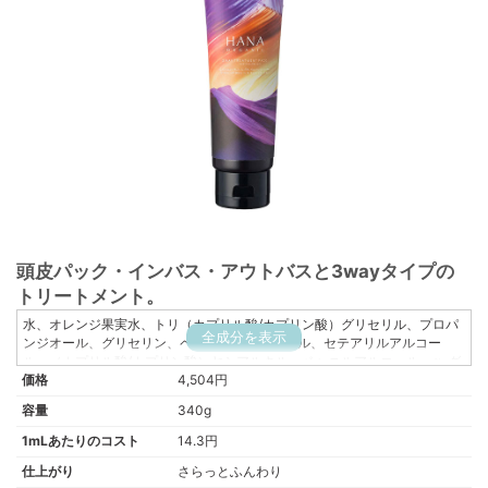
頭皮パック・インバス・アウトバスと3wayタイプの
トリートメント。
水、オレンジ果実水、トリ（カプリル酸/カプリン酸）グリセリル、プロパ
全成分を表示
ンジオール、グリセリン、ペンチレングリコール、セテアリルアルコー
ル、（カプリル酸/カプリン酸）ヤシアルキル、ベヘニルアルコール、α-グ
価格
ルカンオリゴサッカリド、ドクダミエキス、センブリエキス、キハダ樹皮
4,504円
エキス、オタネニンジン根エキス、コンフリー葉エキス、ボタンエキス、
容量
340g
フユボダイジュ花エキス、マンダリンオレンジ果皮エキス、アーチチョー
ク葉エキス、ローズマリー葉エキス、カミツレ花エキス、ツボクサエキ
1mLあたりのコスト
14.3円
ス、イタドリ根エキス、オウゴン根エキス、カンゾウ根エキス、チャ葉エ
仕上がり
さらっとふんわり
キス、クランベアビシニカ種子油フィトステロールエステルズ、シア脂、