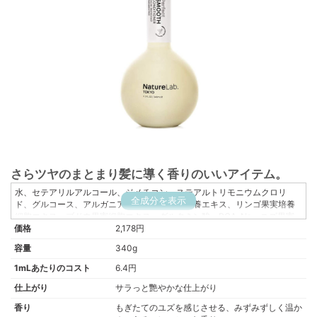
さらツヤのまとまり髪に導く香りのいいアイテム。
水、セテアリルアルコール、ジメチコン、ステアルトリモニウムクロリ
全成分を表示
ド、グルコース、アルガニアスピノサカルス培養エキス、リンゴ果実培養
細胞エキス、ブドウ果実細胞エキス、グルタミン酸、PCA-Na、ユズ果実
価格
エキス、加水分解キノア種子、プルーン種子エキス、アルガニアスピノサ
2,178円
核油、シロバナルーピン種子油、マンゴー種子油、テオブロマグランジフ
容量
340g
ロルム種子脂、バオバブ種子油、カラパグアイアネンシス種子油、スクレ
ロカリアビレア種子油、シンジオフィトンラウタネニ核油、グリセリン、
1mLあたりのコスト
6.4円
イソマルト、ポリクオタニウム-10、パルミチン酸エチルヘキシル、ダイズ
仕上がり
サラっと艷やかな仕上がり
ステロール、ダイマージリノール酸ダイマージリノレイルビス(ベヘニル/イ
ソステアリル/フィトステリル)、トリポリヒドロキシステアリン酸ジペンタ
香り
もぎたてのユズを感じさせる、みずみずしく温か
エリスリチル、BG、ヒドロキシエチルセルロース、キサンタンガム、レシ