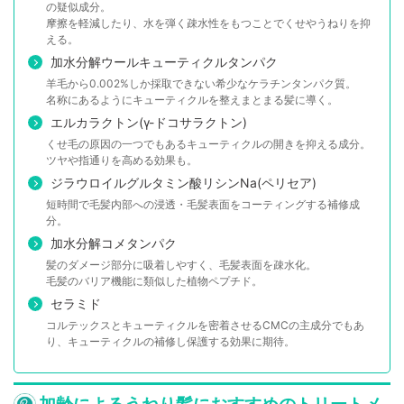
の疑似成分。
摩擦を軽減したり、水を弾く疎水性をもつことでくせやうねりを抑
える。
加水分解ウールキューティクルタンパク
羊毛から0.002%しか採取できない希少なケラチンタンパク質。
名称にあるようにキューティクルを整えまとまる髪に導く。
エルカラクトン(γ-ドコサラクトン)
くせ毛の原因の一つでもあるキューティクルの開きを抑える成分。
ツヤや指通りを高める効果も。
ジラウロイルグルタミン酸リシンNa(ペリセア)
短時間で毛髪内部への浸透・毛髪表面をコーティングする補修成
分。
加水分解コメタンパク
髪のダメージ部分に吸着しやすく、毛髪表面を疎水化。
毛髪のバリア機能に類似した植物ペプチド。
セラミド
コルテックスとキューティクルを密着させるCMCの主成分でもあ
り、キューティクルの補修し保護する効果に期待。