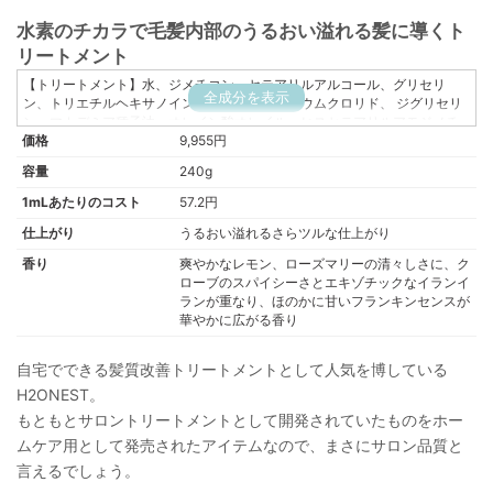
水素のチカラで毛髪内部のうるおい溢れる髪に導くト
リートメント
【トリートメント】水、ジメチコン、セテアリルアルコール、グリセリ
全成分を表示
ン、トリエチルヘキサノイン、ベヘントリモニウムクロリド、 ジグリセリ
ン、マカデミア種子油、オレイン酸オレイル、ヒスセテアリルアモジメチ
価格
コン、ステアルトリモニウムクロ リド、イソプロパノール、クエン酸Na、
9,955円
グアーヒドロキシプロピルトリモニウムクロリド、ジメチコノール、クエ
容量
240g
ン酸、 アルキル(C12.14)オキシヒドロキシプロピルアルギニンHCI、フェノ
キシエタノール、エタノール、香料
1mLあたりのコスト
57.2円
【水素パウダー】イソマルト、クエン酸、Mg、加水分解コラーゲン、サガ
仕上がり
うるおい溢れるさらツルな仕上がり
ラメエキス、トレハロース、シリカ、ケイ酸Ca、酸化亜鉛、水、BG
香り
爽やかなレモン、ローズマリーの清々しさに、ク
ローブのスパイシーさとエキゾチックなイランイ
ランが重なり、ほのかに甘いフランキンセンスが
華やかに広がる香り
自宅でできる髪質改善トリートメントとして人気を博している
H2ONEST。
もともとサロントリートメントとして開発されていたものをホー
ムケア用として発売されたアイテムなので、まさにサロン品質と
言えるでしょう。