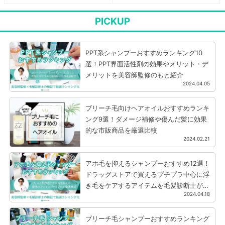
PICKUP
PPT系シャンプーおすすめランキング10
選！PPT界面活性剤の効果やメリット・デ
メリットを美容師監修のもと紹介
2024.04.05
ブリーチ毛向けヘアオイルおすすめランキ
ング9選！ダメージ補修や傷んだ髪に効果
的な市販商品を厳選比較
2024.02.21
アホ毛を抑えるシャンプーおすすめ12選！
ドラッグストアで買えるプチプラ中心に浮
き毛をケアするアイテムを毛髪診断士が厳
2024.04.18
選
ブリーチ毛シャンプーおすすめランキング