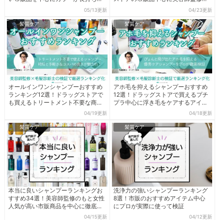
るアイテムを厳選
もと毛髪診断士が厳選
05/13更新
04/23更新
髪質ケア
髪質ケア
オールインワンシャンプーおすすめ
アホ毛を抑えるシャンプーおすすめ
ランキング12選！ドラッグストアで
12選！ドラッグストアで買えるプチ
も買えるトリートメント不要な商品
プラ中心に浮き毛をケアするアイテ
を毛髪診断士が厳選
ムを毛髪診断士が厳選
04/19更新
04/18更新
髪質ケア
髪質ケア
本当に良いシャンプーランキングお
洗浄力の強いシャンプーランキング
すすめ34選！美容師監修のもと女性
8選！市販のおすすめアイテム中心
人気が高い市販商品を中心に徹底比
にプロが実際に使って検証
較
04/15更新
04/12更新