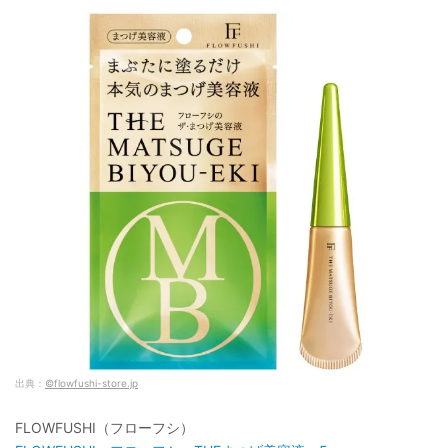
出典：
©flowfushi-store.jp
FLOWFUSHI（フローフシ）