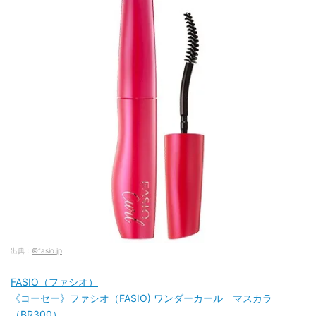
出典：
©fasio.jp
FASIO（ファシオ）
《コーセー》ファシオ（FASIO) ワンダーカール マスカラ
（BR300）