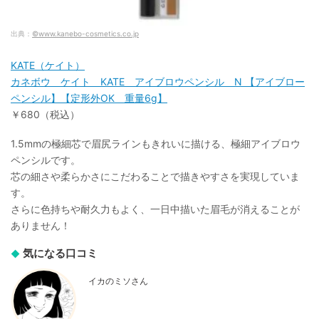
出典：
©www.kanebo-cosmetics.co.jp
KATE（ケイト）
カネボウ ケイト KATE アイブロウペンシル N 【アイブロー
ペンシル】【定形外OK 重量6g】
￥680（税込）
1.5mmの極細芯で眉尻ラインもきれいに描ける、極細アイブロウ
ペンシルです。
芯の細さや柔らかさにこだわることで描きやすさを実現していま
す。
さらに色持ちや耐久力もよく、一日中描いた眉毛が消えることが
ありません！
気になる口コミ
イカのミソさん