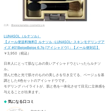
出典：
©www.kanebo-cosmetics.jp
LUNASOL（ルナソル）
【メール便送料無料】ルナソル -LUNASOL- スキンモデリングア
イズ #01BeigeBeige 6.7g [アイシャドウ]：【メール便対応】
￥3,950（税込）
日本人にとって肌なじみの良いアイシャドウといったらルナソ
ル。
澄んだ色と光で肌そのものの美しさを引き立てる、ベージュを基
調とした4色セットのアイシャドウです。
モデリング ハイライトが、肌と色を一体化させて目元に立体感を
与えることが出来ます。
気になる口コミ