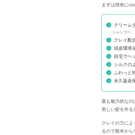
まずは簡単にc
クリーム
シャンプー、
クレイ配
頭皮環境
自宅でヘ
シルクの
ふわっと
永久返金
最も魅力的なの
美しい髪を作る
クレイの力によ
るので根本から