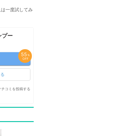
人は一度試してみ
ンプー
55
％
OFF
見る
クチコミを投稿する