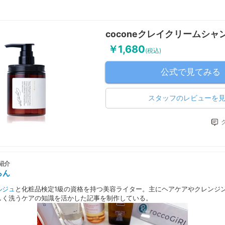
coconeクレイクリームシャ
￥1,680
(税込)
公式で見てみる
スタッフのレビューを
紹介
らん
ルジュ
と化粧品検定1級の資格を持つ美容ライター。主にヘアケアやクレンジ
しく洗うケアの知識を活かした記事を制作している。