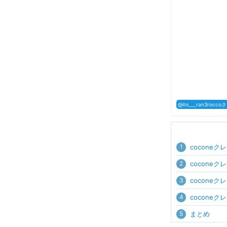
@ito___ran3roc
1
cocone
2
cocone
3
cocone
4
cocone
5
まとめ