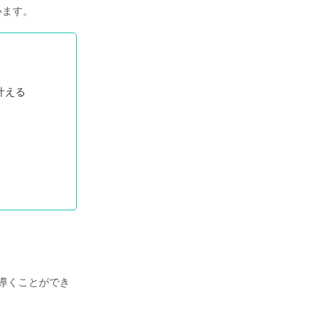
います。
叶える
導くことができ