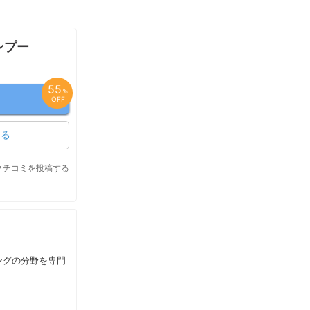
ンプー
55
％
OFF
見る
クチコミを投稿する
ングの分野を専門