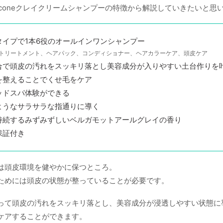
oconeクレイクリームシャンプーの特徴から解説していきたいと思
タイプで1本6役のオールインワンシャンプー
トリートメント、ヘアパック、コンディショナー、ヘアカラーケア、頭皮ケア
合で頭皮の汚れをスッキリ落とし美容成分が入りやすい土台作りを
を整えることでくせ毛をケア
ッドスパ体験ができる
ようなサラサラな指通りに導く
持続するみずみずしいベルガモットアールグレイの香り
保証付き
は頭皮環境を健やかに保つところ。
ためには頭皮の状態が整っていることが必要です。
って頭皮の汚れをスッキリ落とし、美容成分が浸透しやすい状態に
ケアすることができます。