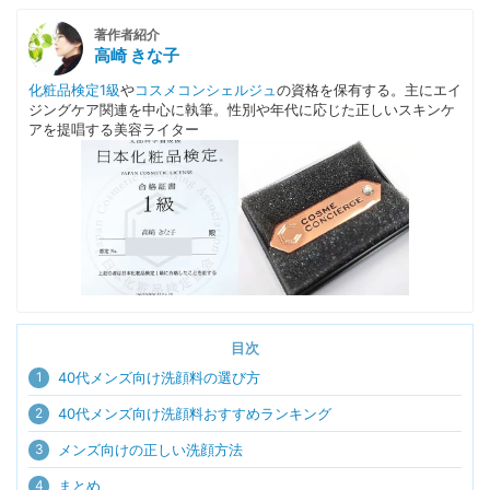
著作者紹介
高崎 きな子
化粧品検定1級
や
コスメコンシェルジュ
の資格を保有する。主にエイ
ジングケア関連を中心に執筆。性別や年代に応じた正しいスキンケ
アを提唱する美容ライター
目次
1
40代メンズ向け洗顔料の選び方
2
40代メンズ向け洗顔料おすすめランキング
3
メンズ向けの正しい洗顔方法
4
まとめ