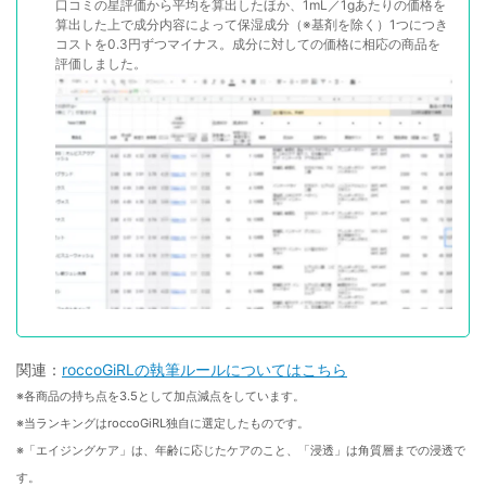
口コミの星評価から平均を算出したほか、1mL／1gあたりの価格を
算出した上で成分内容によって保湿成分（※基剤を除く）1つにつき
コストを0.3円ずつマイナス。成分に対しての価格に相応の商品を
評価しました。
関連：
roccoGiRLの執筆ルールについてはこちら
※各商品の持ち点を3.5として加点減点をしています。
※当ランキングはroccoGiRL独自に選定したものです。
※「エイジングケア」は、年齢に応じたケアのこと、「浸透」は角質層までの浸透で
す。