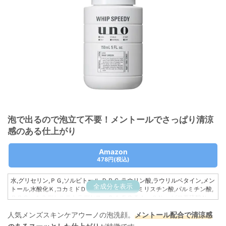
泡で出るので泡立て不要！メントールでさっぱり清涼
感のある仕上がり
Amazon
478円
(税込)
水,グリセリン,ＰＧ,ソルビトール,ＤＰＧ,ラウリン酸,ラウリルベタイン,メン
全成分を表示
トール,水酸化Ｋ,コカミドＤＥＡ,ジグリセリン,ミリスチン酸,パルミチン酸,
ＰＰＧ－１３デシルテトラデセス－２４,ＥＤＴＡ－３Ｎａ,ピロ亜硫酸Ｎａ,
トコフェロール,フェノキシエタノール,安息香酸Ｎａ,香料
人気メンズスキンケアウーノの泡洗顔。
メントール配合で清涼感