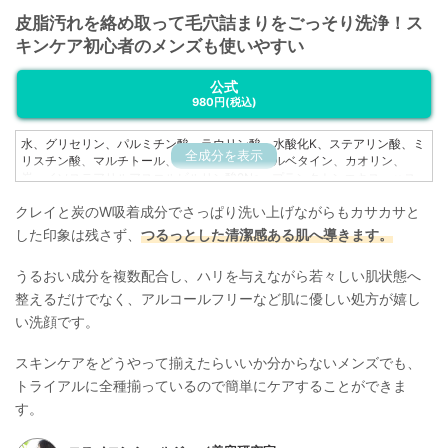
皮脂汚れを絡め取って毛穴詰まりをごっそり洗浄！ス
キンケア初心者のメンズも使いやすい
公式
980円
(税込)
水、グリセリン、パルミチン酸、ラウリン酸、水酸化K、ステアリン酸、ミ
全成分を表示
リスチン酸、マルチトール、ラウラミドプロピルベタイン、カオリン、
炭、イソステアリルアスコルビルリン酸2Na、プランクトンエキス、ハス
花エキス、乳酸桿菌/セイヨウナシ果汁発酵液、アルギニン、スフィンゴモ
クレイと炭のW吸着成分でさっぱり洗い上げながらもカサカサと
ナス培養エキス、アデノシン三リン酸2Na、RNA、ピリドキシンHCl、ヒス
チジンHCl、フェニルアラニン、チロシン、フェルラ酸アルギニン、イソス
した印象は残さず、
つるっとした清潔感ある肌へ導きます。
テアロイル加水分解シルク、マンニトール、ワイルドタイムエキス、オタ
ネニンジン根エキス、マヨラナ葉エキス、加水分解オリーブ葉エキス、イ
うるおい成分を複数配合し、ハリを与えながら若々しい肌状態へ
ノシトール、ポリグルタミン酸、加水分解ヒアルロン酸、加水分解コラー
ゲン、マンダリンオレンジ果皮エキス、BG、ポリクオタニウム-39、ポリ
整えるだけでなく、アルコールフリーなど肌に優しい処方が嬉し
クオタニウム-7、ビオサッカリドガム-1、イソステアリン酸、ペンチレン
い洗顔です。
グリコール、PEG-9M、EDTA-4Na、トコフェロール
スキンケアをどうやって揃えたらいいか分からないメンズでも、
トライアルに全種揃っているので簡単にケアすることができま
す。