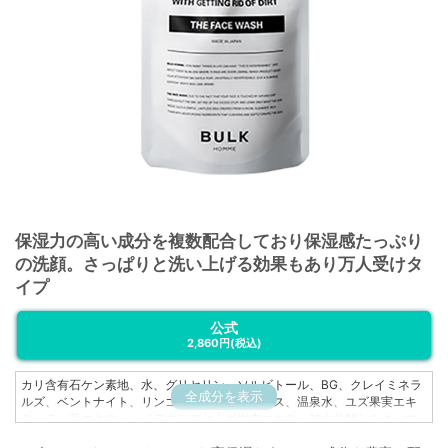
保湿力の高い成分を複数配合しており保湿感たっぷり
の洗顔。さっぱりと洗い上げる効果もあり万人受けタ
イプ
公式
2,860円
(税込)
カリ含有石ケン素地、水、グリセリン、ソルビトール、BG、クレイミネラ
全成分を表示
ルズ、ベントナイト、リンゴ果実培養細胞エキス、温泉水、ユズ果実エキ
ス、チャ葉エキス、セイヨウシロヤナギ樹皮エキス、加水分解シルク、マ
カデミアナッツ脂肪酸フィトステリル、グリセリルグルコシド、トコフェ