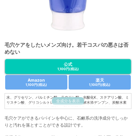
毛穴ケアをしたいメンズ向け。若干コスパの悪さは否
めない
公式
1,100円
(税込)
Amazon
楽天
1,100円
(税込)
1,100円
(税込)
水、グリセリン、パルミチン酸、ラウリン酸、水酸化K、ステアリン酸、ミ
全成分を表示
リスチン酸、グリコシルトレハロース、加水分解水添デンプン、炭酸水素
Na、パパイン、ヒアルロン酸Na、加水分解コラーゲン、ヘチマエキス、カ
ミツレ花エキス、ハチミツ、ローヤルゼリーエキス、ユーカリ葉油、メン
毛穴ケアができるパパインを中心に、石鹸系の洗浄成分でしっか
トール、カンフル、アルギン酸Na、ペンテト酸5Na、カルボマー、カプリ
リルグリコール、1,2-ヘキサンジオール、BG
りと汚れを落とすことができる設計です。