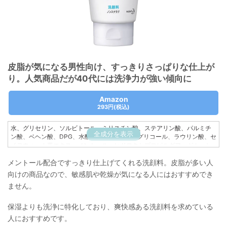
皮脂が気になる男性向け、すっきりさっぱりな仕上が
り。人気商品だが40代には洗浄力が強い傾向に
Amazon
293円
(税込)
水、グリセリン、ソルビトール、ミリスチン酸、ステアリン酸、パルミチ
全成分を表示
ン酸、ベヘン酸、DPG、水酸化K、エトキシジグリコール、ラウリン酸、セ
イヨウハッカ葉エキス、メントール、ヒドロキシプロピルグアーガム、セ
チルジメチルブチル、(スチレン/メタクリル酸ステアリル)クロスポリマ
メントール配合ですっきり仕上げてくれる洗顔料。皮脂が多い人
ー、ポリクオタニウム-7、BG、EDTA-2Na、エチドロン酸、香料、緑3
向けの商品なので、敏感肌や乾燥が気になる人にはおすすめでき
ません。
保湿よりも洗浄に特化しており、爽快感ある洗顔料を求めている
人におすすめです。