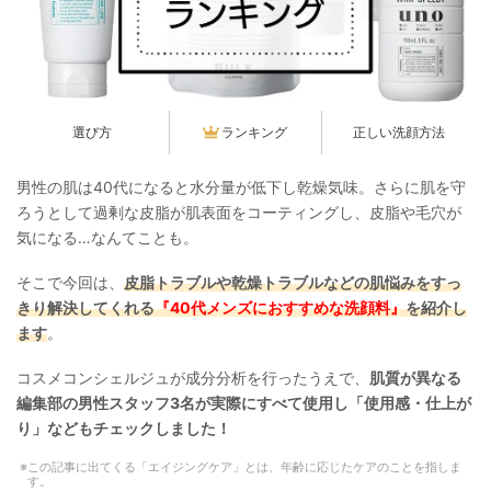
選び方
ランキング
正しい洗顔方法
男性の肌は40代になると水分量が低下し乾燥気味。さらに肌を守
ろうとして過剰な皮脂が肌表面をコーティングし、皮脂や毛穴が
気になる…なんてことも。
そこで今回は、
皮脂トラブルや乾燥トラブルなどの肌悩みをすっ
きり解決してくれる
『40代メンズにおすすめな洗顔料』
を紹介し
ます
。
コスメコンシェルジュが成分分析を行ったうえで、
肌質が異なる
編集部の男性スタッフ3名が実際にすべて使用し「使用感・仕上が
り」などもチェックしました！
この記事に出てくる「エイジングケア」とは、年齢に応じたケアのことを指しま
す。