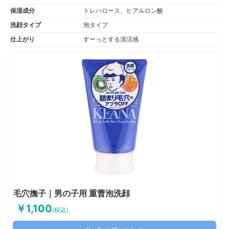
保湿成分
トレハロース、ヒアルロン酸
洗顔タイプ
泡タイプ
仕上がり
すーっとする清涼感
毛穴撫子｜男の子用 重曹泡洗顔
￥1,100
(税込)