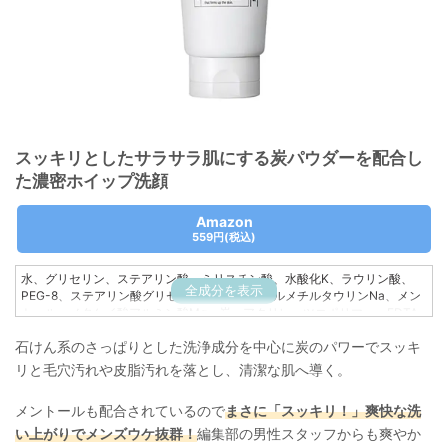
スッキリとしたサラサラ肌にする炭パウダーを配合し
た濃密ホイップ洗顔
Amazon
559円
(税込)
水、グリセリン、ステアリン酸、ミリスチン酸、水酸化K、ラウリン酸、
全成分を表示
PEG-8、ステアリン酸グリセリル(SE)、ココイルメチルタウリンNa、メン
トール、メタケイ酸アルミン酸Mg、炭、アクリレーツコポリマー、EDTA-
2Na、クエン酸Na、タルク、香料
石けん系のさっぱりとした洗浄成分を中心に炭のパワーでスッキ
リと毛穴汚れや皮脂汚れを落とし、清潔な肌へ導く。
メントールも配合されているので
まさに「スッキリ！」爽快な洗
い上がりでメンズウケ抜群！
編集部の男性スタッフからも爽やか