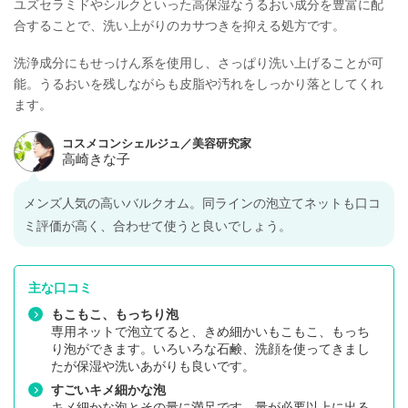
ユズセラミドやシルクといった高保湿なうるおい成分を豊富に配
ロール、キサンタンガム、レシチン、水酸化Na、グリシン、エタノール、
フェノキシエタノール、香料
合することで、洗い上がりのカサつきを抑える処方です。
洗浄成分にもせっけん系を使用し、さっぱり洗い上げることが可
能。うるおいを残しながらも皮脂や汚れをしっかり落としてくれ
ます。
メンズ人気の高いバルクオム。同ラインの泡立てネットも口コ
ミ評価が高く、合わせて使うと良いでしょう。
主な口コミ
もこもこ、もっちり泡
専用ネットで泡立てると、きめ細かいもこもこ、もっち
り泡ができます。いろいろな石鹸、洗顔を使ってきまし
たが保湿や洗いあがりも良いです。
すごいキメ細かな泡
キメ細かな泡とその量に満足です。量が必要以上に出る