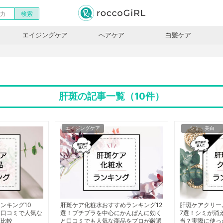
エイジングケア
ヘアケア
白髪ケア
肝斑の記事一覧（10件）
エイジングケア
シミ・美白
ンキング10
肝斑ケア化粧水おすすめランキング12
肝斑ケアクリー
と口コミで人気な
選！プチプラを中心にかんぱんに効く
7選！シミが消
底比較
と口コミでも人気な商品をプロが厳選
当？実際に使っ