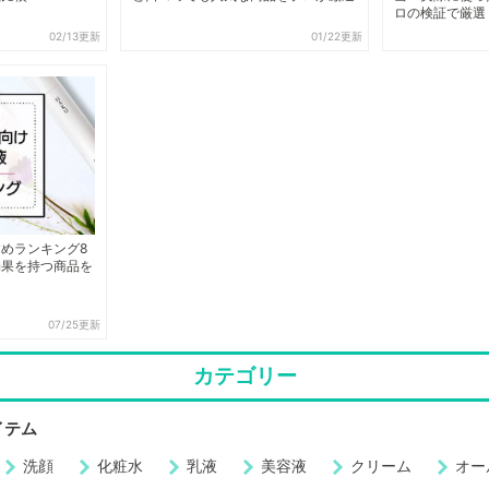
ロの検証で厳選
02/13更新
01/22更新
めランキング8
効果を持つ商品を
07/25更新
カテゴリー
イテム
洗顔
化粧水
乳液
美容液
クリーム
オー