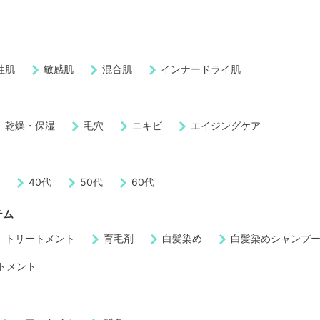
性肌
敏感肌
混合肌
インナードライ肌
乾燥・保湿
毛穴
ニキビ
エイジングケア
代
40代
50代
60代
テム
トリートメント
育毛剤
白髪染め
白髪染めシャンプ
トメント