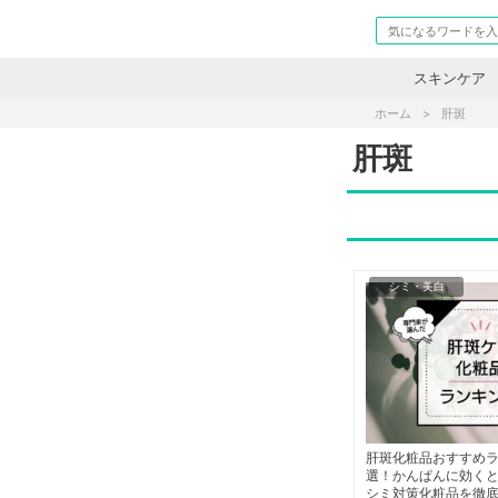
スキンケア
ホーム
肝斑
肝斑
シミ・美白
肝斑化粧品おすすめラ
選！かんぱんに効く
シミ対策化粧品を徹