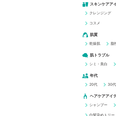
スキンケアア
クレンジング
コスメ
肌質
乾燥肌
脂
肌トラブル
シミ・美白
年代
20代
30
ヘアケアアイ
シャンプー
白髪染めトリー