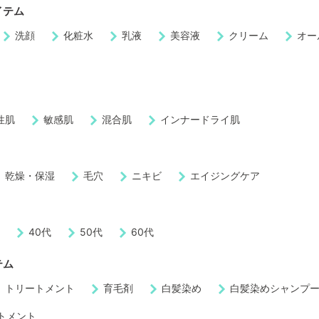
イテム
洗顔
化粧水
乳液
美容液
クリーム
オー
性肌
敏感肌
混合肌
インナードライ肌
乾燥・保湿
毛穴
ニキビ
エイジングケア
代
40代
50代
60代
テム
トリートメント
育毛剤
白髪染め
白髪染めシャンプ
トメント