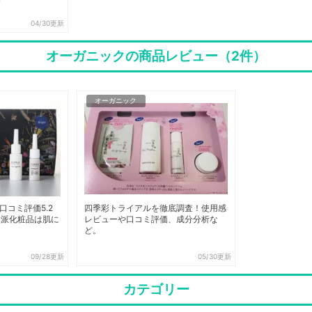
04/30更新
オーガニックの商品レビュー（2件）
オーガニック
口コミ評価5.2
四季彩トライアルを徹底調査！使用感
然派化粧品は肌に
レビューや口コミ評価、成分分析な
ど。
09/28更新
05/30更新
カテゴリー