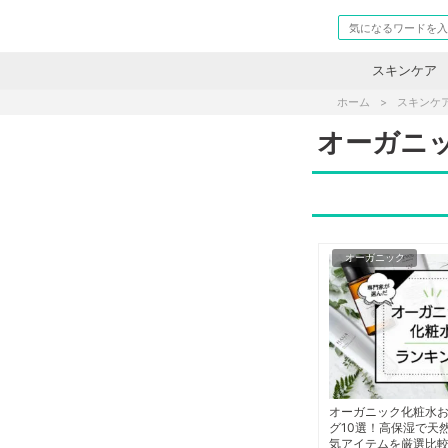
スキンケア
ホーム
スキンケ
オーガニ
オーガニック
オーガニック化粧水
グ10選！高保湿で天
気アイテムを厳選比