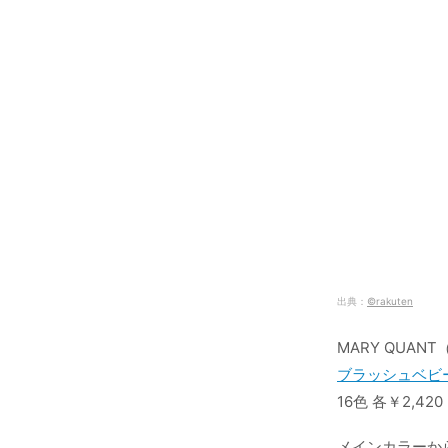
出典：
©rakuten
MARY QUA
ブラッシュベビ
16色 各￥2,42
メインカラーか