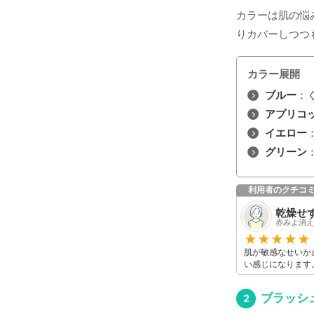
カラーは肌の悩
りカバーしつつ
カラー展開
ブルー
：
アプリコ
イエロー
グリーン
利用者のクチコ
乾燥せ
赤みよ消え
肌が敏感なせいか
い感じになります
ブラッシ