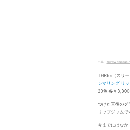
出典：
©www.amazon.c
THREE（スリ
シマリング リ
20色 各￥3,3
つけた直後のグ
リップジャムで
今までにはなか