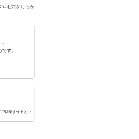
ワや毛穴をしっか
す。
めです。
どで馴染ませるとい