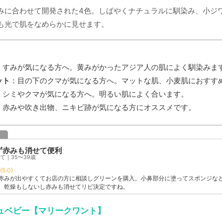
みに合わせて開発された4色。しばやくナチュラルに馴染み、小ジ
も光で肌をなめらかに見せます。
くすみが気になる方へ。黄みがかったアジア人の肌によく馴染みま
ット
：目の下のクマが気になる方へ。マットな肌、小麦肌におすす
：シミやクマが気になる方へ。明るい肌によく合います。
：赤みや吹き出物、ニキビ跡が気になる方にオススメです。
ミ
ず赤みも消せて便利
て｜35〜39歳
(5.0)
赤みが出やすくてお店の方に相談しグリーンを購入。小鼻部分に塗ってスポンジな
。乾燥もしないし赤みも消せてリピ決定ですね。
ュベビー【マリークワント】