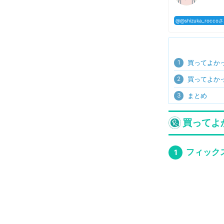
@@shizuka_roc
1
買ってよか
2
買ってよか
3
まとめ
買ってよ
フィック