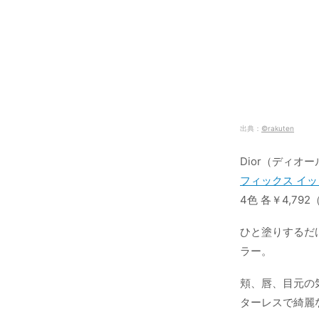
出典：
©rakuten
Dior（ディオー
フィックス イッ
4色 各￥4,79
ひと塗りするだ
ラー。
頬、唇、目元の
ターレスで綺麗